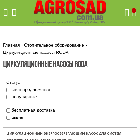
Поиск
Главная
›
Отопительное оборудование
›
Циркуляционные насосы RODA
Циркуляционные насосы RODA
Бетономешалки
Скиф
Бетономешалки с
Статус
Бойлеры,
венцовым
водонагреватели
спец предложения
приводом
ARTI
популярные
WHV
Газовые
Бетономешалки с
SLIM
котлы ПРОСКУРОВ
редукторным
бесплатная доставка
Бензиновые
приводом
Бойлеры,
Газовые
газонокосилки
акция
водонагреватели
котлы
ARTI
Генераторы
IMMERGAS
Электрические
WHV
бензиновые
напольные
газонокосилки
ЦИРКУЛЯЦИОННЫЙ ЭНЕРГОСБЕРЕГАЮЩИЙ НАСОС ДЛЯ СИСТЕМ
конденсационные
Бензиновые
Бойлеры,