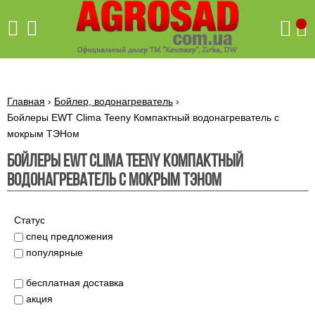
Поиск
Главная
›
Бойлер, водонагреватель
›
Бойлеры EWT Clima Teeny Компактный водонагреватель с
мокрым ТЭНом
Бетономешалки
Бойлеры EWT Clima Teeny Компактный
Скиф
водонагреватель с мокрым ТЭНом
Бетономешалки с
Бойлеры,
венцовым
водонагреватели
приводом
ARTI
Статус
WHV
Газовые
Бетономешалки с
SLIM
котлы ПРОСКУРОВ
спец предложения
редукторным
Бензиновые
популярные
приводом
Бойлеры,
Газовые
газонокосилки
водонагреватели
котлы
ARTI
Генераторы
бесплатная доставка
IMMERGAS
Электрические
WHV
бензиновые
напольные
акция
газонокосилки
конденсационные
Бензиновые
Бойлеры,