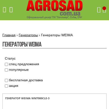
Поиск
Главная
›
Генераторы
›
Генераторы WEIMA
Генераторы WEIMA
Бетономешалки
Скиф
Статус
Бетономешалки с
спец предложения
Бойлеры,
венцовым
водонагреватели
популярные
приводом
ARTI
WHV
Газовые
Бетономешалки с
SLIM
бесплатная доставка
котлы ПРОСКУРОВ
редукторным
акция
Бензиновые
приводом
Бойлеры,
Газовые
газонокосилки
водонагреватели
котлы
ARTI
Генераторы
IMMERGAS
ГЕНЕРАТОР WEIMA WM7000CLE-3
Электрические
WHV
бензиновые
напольные
газонокосилки
конденсационные
Бензиновые
Бойлеры,