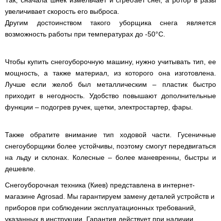
Так, сначала шнек измельчает и сгребает снег, а ротор в разы
увеличивает скорость его выброса.
Другим достоинством такого уборщика снега является
возможность работы при температурах до -50°C.
Чтобы купить снегоуборочную машину, нужно учитывать тип, ее
мощность, а также материал, из которого она изготовлена.
Лучше если желоб был металлическим – пластик быстро
приходит в негодность. Удобство повышают дополнительные
функции – подогрев ручек, щетки, электростартер, фары.
Также обратите внимание тип ходовой части. Гусеничные
снегоуборщики более устойчивы, поэтому смогут передвигаться
на льду и склонах. Колесные – более маневренны, быстры и
дешевле.
Снегоуборочная техника (Киев) представлена в интернет-
магазине Agrosad. Мы гарантируем замену деталей устройств и
приборов при соблюдении эксплуатационных требований,
указанных в инструкции. Гарантия действует при наличии