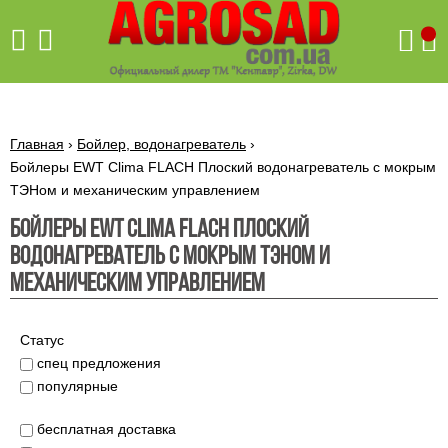
Поиск
Главная
›
Бойлер, водонагреватель
›
Бойлеры EWT Clima FLACH Плоский водонагреватель с мокрым
ТЭНом и механическим управлением
Бетономешалки
Бойлеры EWT Clima FLACH Плоский
Скиф
водонагреватель с мокрым ТЭНом и
Бетономешалки с
Бойлеры,
венцовым
механическим управлением
водонагреватели
приводом
ARTI
WHV
Газовые
Бетономешалки с
SLIM
котлы ПРОСКУРОВ
Статус
редукторным
Бензиновые
приводом
спец предложения
Бойлеры,
Газовые
газонокосилки
водонагреватели
популярные
котлы
ARTI
Генераторы
IMMERGAS
Электрические
WHV
бензиновые
напольные
газонокосилки
бесплатная доставка
конденсационные
Бензиновые
Бойлеры,