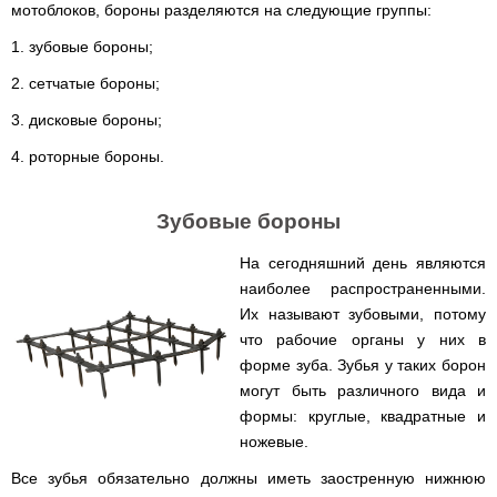
Runde
мотоблоков, бороны разделяются на следующие группы:
мотоблоков
H
Опрыскиватели
Горизонтальный
1. зубовые бороны;
для
цилиндрический
трактора,
водонагреватель
2. сетчатые бороны;
минитрактора,
с
мототрактора
мокрым
3. дисковые бороны;
ТЭНом
Разбрасыватель
4. роторные бороны.
удобрений
Бойлеры
для
EWT
трактора,
Clima
минитрактора,
Runde
Зубовые бороны
мототрактора
Licht
V
На сегодняшний день являются
Снегоуборщики
Вертикальный
для
наиболее распространенными.
цилиндрический
мототрактора
водонагреватель
Их называют зубовыми, потому
с
что рабочие органы у них в
мокрым
Чеснококопалка
ТЭНом
для
форме зуба. Зубья у таких борон
и
мототрактора,
могут быть различного вида и
скрытым
минитрактора,
регулятором
трактора
формы: круглые, квадратные и
мощности
ножевые.
Чеснокосажалки
Бойлеры
для
Все зубья обязательно должны иметь заостренную нижнюю
EWT
трактора,