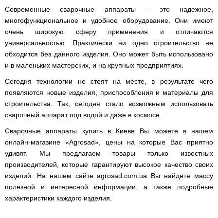
(Верк)
закрытые
для
IV
Современные сварочные аппараты – это надежное,
Измельчители
мотоблоков
Двигатели
Компрессоры с
/
Канадские
Катки
Генераторы
Компостеры
многофункциональное и удобное оборудование. Они имеют
веток,
177F
VITALS
прямым
IH
печи
для
Weima
открытые
веткоизмельчители
приводом
Булерьян
очень широкую сферу применения и отличаются
газона
Кондиционеры
Vitals
VESUVI
Запчасти
Двигатели
Бойлеры,
AL-
GREE
универсальностью. Практически ни одно строительство не
Генераторы
для
WEIMA
Компрессоры с
водонагреватели
KO
Кормоизмельчители
Sadko
Измельчители
обходится без данного изделия. Оно может быть использовано
мотоблоков
ременным
ISTO
Канадские
Кондиционеры
Powercraft
(Садко)
веток,
190N
приводом
IVC
печи
Двигатели
и в маленьких мастерских, и на крупных предприятиях.
OSAKA
веткоизмельчители
Combi
Булерьян
Мотокосы
BULAT
AL-
Кормоизмельчители
Генераторы
CANADA
Запчасти
Сегодня технологии не стоят на месте, в результате чего
KO
ДТЗ
AL-
для
Бойлеры,
Электрокосы
Двигатели
появляются новые изделия, приспособления и материалы для
KO
мотоблоков
водонагреватели
Канадские
ZUBR
Измельчители
195N
ISTO
печи
строительства. Так, сегодня стало возможным использовать
Кусторезы
Масло
веток,
Генераторы
IVD
Булерьян
Двигатели
AL-
сварочный аппарат под водой и даже в космосе.
веткоизмельчители
KONNER
DRY
VESUVI
Коробки
TATA
KO
Аккумуляторные
Konner&Sohnen
Дизельные
SOHNEN
с
передач
триммеры
Сварочные аппараты купить в Киеве Вы можете в нашем
мотоблоки
варочной
КПП,
Бойлеры,
и
Двигатели
Масло
Измельчители
онлайн-магазине «Agrosad», цены на которые Вас приятно
поверхностью
Инверторные
редукторы
водонагреватели Novatec
Мотобуры
косы
GRUNWELT
Iron
веток
Бензиновые
генераторы
на
Irin
удивят. Мы предлагаем товары только известных
Angel
Hyundai
мотоблоки
KONNER
мотоблоки
Канадские
Angel
Бойлеры
Аккумуляторный
Мотокультиваторы Кентавр
Двигатели
производителей, которые гарантируют высокое качество своих
SOHNEN
печи
EWT
инструмент
ДТЗ
Измельчители
Мотоблоки
Булерьян
Шины,
изделий. На нашем сайте agrosad.com.ua Вы найдете массу
Clima
Мотобуры
AL-
Мотокультиваторы IRON
Бензиновые мотопомпы
веток,
с
CANADA
диски,
FLACH
Vitals
KO
полезной и интересной информации, а также подробные
ANGEL
Двигатели
веткоизмельчители
водяным
с
камеры
Плоский
EASY
с
Скиф
охлаждением
характеристики каждого изделия.
варочной
на
Дизельные мотопомпы
водонагреватель
Мотороллеры
Мотобуры
FLEX
центробежным
Мотокультиваторы PUBERT
поверхностью
мотоблоки
с
SPARK
Кентавр
сцеплением
и
Мотоблоки
мокрым
Для