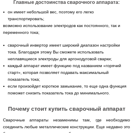
Мотокосы
Культиватор
Главные достоинства сварочного аппарата:
минитракторы
КЕНТАВР
ТЭНом
Канадские
грязной
Удлинители
IRON
AL-
и
печи
воды мотопомпы
к
ANGEL
KO
он имеет небольшой вес, поэтому его легко
механическим
Булерьян
Мотоблоки
буру,
Грунтозацепы
управлением
NOVASLAV
ДТЗ
Мотопомпы
транспортировать;
к
Электрокосы
с
Мотокультиватор
Iron
шнеку
IRON
возможно использование электродов как постоянного, так и
Полуоси
варочной
Hyundai
Бойлеры
Angel
Мотоблоки
ANGEL
(ступицы)
поверхностью
переменного тока;
EWT
IRON
Шнеки
Clima
Мотокультиватор
ANGEL
Мотопомпы
для
Мотокосы
Окучники
БУР
KUBUS
Konner&Sohnen
Кентавр
бура
КЕНТАВР
сварочный инвертор имеет широкий диапазон настройки
DRY
Мотоблоки
Картофелекопалки
Водонагреватель
Грабли
тока. Благодаря этому Вы сможете использовать
Мотокультиватор
Weima
Мотопомпы
Электрокосы
кубической
навесные
STIGA
Аккумуляторные
(Вейма)
Weima
неплавящиеся электроды для аргонодуговой сварки;
КЕНТАВР
формы
на
Картофелесажалки
опрыскиватели
с
трактор
каждый аппарат имеет функцию под названием «горячий
Мотокультиватор
Мотоблоки
Мотопомпы
двумя
Мотокосы
Сцепки
WEIMA
Мотоопрыскиватели
старт», которая позволяет подавать максимальный
FORTE
BULAT
Твердотопливные
сухими
VITALS
Дисковая
для
котлы
показатель тока;
ТЭНами
борона
мотоблока
Мотокультиваторы FORTE
Мотоблоки
Мотопомпы
Электрокосы
для
если произойдет короткое замыкание, то еще одна функция
BULAT
Konner&Sohnen
Отопительные
Бойлеры
VITALS
минитрактора,
Плуги
Мотокультиваторы ROBIX
поможет снизить показатель тока до минимального.
печи
Газовые
EWT
трактора
Мотоблоки
Мотопомпы
обогреватели
Clima
Мотокосы
Плоскорезы
Konner&Sohnen
AL-
Радиаторы
KUBUS
AL-
Картофелесажалка
Почему стоит купить сварочный аппарат
KO
отопления
Водонагреватель
Отопительные
KO
для
Лопата-
Навесное
кубической
печи,
минитрактора,
отвал
оборудование
формы
Мотопомпы
Камин-
БУРЖУЙКА
трактора
Сварочные аппараты незаменимы там, где необходимо
Электрокосы,
Печи-
к
с
Forte
булерьян
CANADA
триммеры
каменки
соединить любые металлические конструкции. Еще недавно это
мотоблоку
одним
Прицепы
VESUVI
AL-
Картофелекопалка
для
Бензопилы