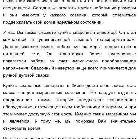
мокрым
для
были громоздкие изделия, а работали на них исключительно
Мотопомпы
Отопительные
KO
для
бань
Сенокосилки
ТЭНом
мотоблоков
HYUNDAI
Твердотопливные
печи,
минитрактора,
и
специалисты. Сегодня же агрегаты имеют небольшие размеры
Электропилы
котлы
БУРЖУЙКА
трактора
саун
Аккумуляторные
и они имеются у каждого хозяина, который стремиться
Почвофреза
Бойлеры
Адаптеры
PROTECH
ВЕРТИКАЛЬ
Мотопомпы
CANADA
ножницы
для
EWT
Высоторезы
для
Аккумуляторные
VITALS
поддерживать свой дом в идеальном состоянии.
КОСИЛКА
мотоблока
Clima
мотоблоков
пылесосы
Твердотопливные
Отопительные
ДЛЯ
Печи-
Мотокосы
RUNDE
садовые,
Станки
котлы
У нас Вы также сможете купить сварочный инвертор. Он стал
печи,
ТРАКТОРА
каменки
FORTE
KOMBI
Ходоуменьшители
воздуходувки
для
Запчасти
БУРЖУЙ
БУРЖУЙКА
для
Разбрасыватели
компактной и универсальной заменой трансформаторам.
Цилиндрический
заточки
ОГНЕВ
саун
ручные
Косилка
Мотокосы
водонагреватель
Данное изделие имеет небольшие размеры, неприхотлив к
цепи
Измельчители
Бензиновые пылесосы
VESUVI
Мотоблоки
Твердотопливные
SOLO
для
GRUNHELM
комбинированного
веток
садовые,
Powercraft
котлы
Отопительные
мототрактора
питающей сети. Он гарантирует более качественные
Ручной
нагрева
для
воздуходувки
Бензопилы
МАРТЕН
печи,
Печи-
Мотокосы
комплект
с
показатели работы за счет импульсного преобразования
мотоблоков,
IRON
БУРЖУЙКА
каменки
Мотоблоки
КУЛЬТИВАТОРЫ
WERK
для
мокрым
дробилки
ANGEL
Электрические
напряжения. Сварочный инвертор чаще всего применяется для
ПРОСКУРОВ
для
Weima
Твердотопливные
посадки
ТЭНом
веток
Сварочные
пылесосы
саун НОВАСЛАВ
DeLuxe
котлы
ручной дуговой сварки.
ОКУЧНИКИ
и
Мотокосы Hyundai
для
аппараты
садовые,
Бензопилы
ПРОСКУРОВ
уборки
Бойлеры
мотоблоков
Vitals
воздуходувки
КЕНТАВР
Семена
картошки
Купить сварочные аппараты в Киеве достаточно легко, есть
МУЛЬЧИРОВАТЕЛЬ
EWT
Электрокосы
Циркуляционные
Укропа
(2
Clima
FORTE
масса специализированных магазинов. Но следует отдавать
Снегоуборщики
Сварочные
Бензопилы
насосы
в
Runde
Плуг
для
аппараты КЕНТАВР
VITALS
RODA
предпочтение таким, которые предлагают современное
1,
Семена
DRY
Аккумуляторные
для
мотоблока
Электрокосы
3
салата
H
скарификаторы
оборудование, отвечающее всем требованиям и нормам, и при
минитрактора,
WERK
Бензопилы
в
Электроконвекторы
Горизонтальный
трактора,
Сеялка
этом имеет доступную стоимость. Именно таким магазином мы
AL-
1
цилиндрический
мототрактора
Бензиновые
зерновая
Электротриммеры
Складские
KO
и
и являемся. К тому же, мы поможем Вам значительно
водонагреватель
скарификаторы
Hyundai
тележки
4
с
Лопата-
сэкономить время.
платформенные
Сеялка
в
Бензопилы
Аккумуляторные
двумя
отвал
Электрические
СКИФ
овощная
1)
FORTE
снегоуборщики
сухими
к
скарификаторы
Цена на сварочные аппараты Вас приятно удивит. Вы можете