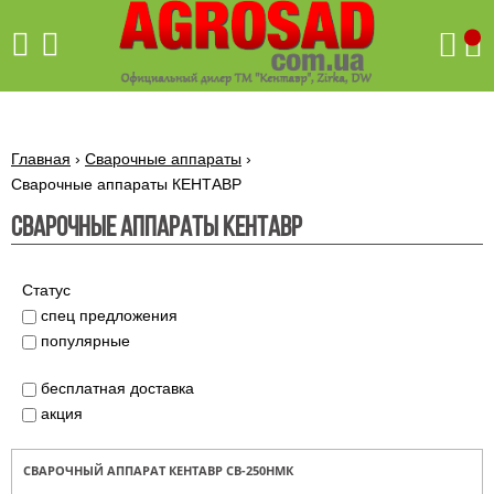
Поиск
Главная
›
Сварочные аппараты
›
Сварочные аппараты КЕНТАВР
Сварочные аппараты КЕНТАВР
Бетономешалки
Скиф
Бетономешалки с
Статус
Бойлеры,
венцовым
водонагреватели
спец предложения
приводом
ARTI
популярные
WHV
Газовые
Бетономешалки с
SLIM
котлы ПРОСКУРОВ
редукторным
бесплатная доставка
Бензиновые
приводом
Бойлеры,
Газовые
газонокосилки
акция
водонагреватели
котлы
ARTI
Генераторы
IMMERGAS
Электрические
WHV
бензиновые
напольные
газонокосилки
СВАРОЧНЫЙ АППАРАТ КЕНТАВР СВ-250НMК
конденсационные
Бензиновые
Бойлеры,