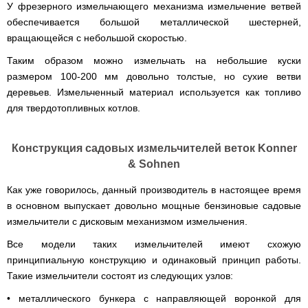
Runde
У фрезерного измельчающего механизма измельчение ветвей
мотоблоков
H
Опрыскиватели
обеспечивается большой металлической шестерней,
Горизонтальный
для
цилиндрический
вращающейся с небольшой скоростью.
трактора,
водонагреватель
минитрактора,
с
Таким образом можно измельчать на небольшие куски
мототрактора
мокрым
размером 100-200 мм довольно толстые, но сухие ветви
ТЭНом
Разбрасыватель
деревьев. Измельченный материал используется как топливо
удобрений
Бойлеры
для твердотопливных котлов.
для
EWT
трактора,
Clima
минитрактора,
Runde
мототрактора
Licht
Конструкция садовых измельчителей веток Konner
V
& Sohnen
Снегоуборщики
Вертикальный
для
цилиндрический
мототрактора
Как уже говорилось, данный производитель в настоящее время
водонагреватель
с
в основном выпускает довольно мощные бензиновые садовые
мокрым
Чеснококопалка
измельчители с дисковым механизмом измельчения.
ТЭНом
для
и
мототрактора,
Все модели таких измельчителей имеют схожую
скрытым
минитрактора,
регулятором
трактора
принципиальную конструкцию и одинаковый принцип работы.
мощности
Такие измельчители состоят из следующих узлов:
Чеснокосажалки
Бойлеры
для
• металлического бункера с направляющей воронкой для
EWT
трактора,