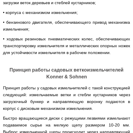
Clima
минитрактора,
загрузки веток деревьев и стеблей кустарников;
Runde
мототрактора
Slim
• корпуса с механизмом измельчения;
H
Горизонтальный
• бензинового двигателя, обеспечивающего привод механизма
цилиндрический
измельчения;
водонагреватель
с
• ходовых резиновых пневматических колес, обеспечивающих
мокрым
ТЭНом
транспортировку измельчителя и металлических опорных ножек
и
для устойчивости измельчителя в рабочем положении.
уменьшенным
диаметром
Бойлеры
Принцип работы садовых веткоизмельчителей
EWT
Konner & Sohnen
Clima
Runde
Принцип работы у садовых измельчителей с такой конструкцией
Slim
V
следующий: измельчаемые ветки и стебли кустарников через
Вертикальный
загрузочный бункер и направляющую воронку подаются в
цилиндрический
водонагреватель
корпус с дисковым механизмом измельчения.
с
мокрым
Быстро вращающиеся диски с режущими лезвиями измельчают
ТЭНом
подаваемое сырье на мелкую щепу размером 10-20 мм.
и
уменьшенным
Выброс измельченной щепы происходит через направляющий