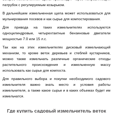
диаметром
патрубок с регулируемым козырьком.
Бойлеры
В дальнейшем измельченная щепа может использоваться для
EWT
мульчирования посевов и как сырье для компостирования.
Clima
Runde
Для привода на таких измельчителях используются
V
Вертикальный
одноцилиндровые, четырехтактные бензиновые двигатели
цилиндрический
мощностью 7.0 или 15 л.с.
водонагреватель
с
Так как на этих измельчителях дисковый измельчающий
мокрым
ТЭНом
механизм, то кроме веток деревьев и стеблей кустарников,
можно также измельчать различные органические отходы
Бойлеры
растительного происхождения и измельченную массу
EWT
Clima
использовать как сырье для компоста.
Teeny
Компактный
Для правильного выбора и покупки необходимого садового
водонагреватель
измельчителя важно знать место и условия работы
с
мокрым
измельчителя, а также какое сырье и в каких объемах будет им
ТЭНом
измельчатся.
Бойлеры
Ocean
Где купить садовый измельчитель веток