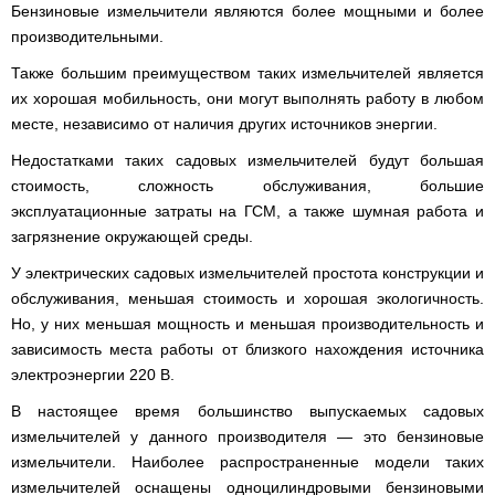
для
ТЭНами
Бензиновые измельчители являются более мощными и более
трактору
Тачки
мотоблока
Тележки
Окучники
Бензопилы
Бензиновые
строительные
Скарификатор
производительными.
инструментальные
ручные
WERK
снегоуборщики
Бойлеры
и
Сеялка
Аэратор
СКИФ
Чеснокосажалки
EWT
садовые
зерновая
AL-
Также большим преимуществом таких измельчителей является
для
Твердотопливные
Картофелекопалка
Clima
Аккумуляторные
Электрические
тачки
для
KO
мотоблока
котлы
ручная
их хорошая мобильность, они могут выполнять работу в любом
Runde
пилы
снегоуборщики
минитрактора,
ПРОСКУРОВ
DRY
трактора
месте, независимо от наличия других источников энергии.
Скарификатор-
Чеснококопалка
Slim
Лопата-
Аккумуляторные
Снегоуборщики
аэратор
для
Твердотопливные
H
отвал
пилы
IRON
Недостатками таких садовых измельчителей будут большая
Сеялки
Hyundai
мотоблока,
котлы
Горизонтальный
ручная
AL-
ANGEL
овощные
мототрактора
БУРЖУЙ
стоимость, сложность обслуживания, большие
цилиндрический
Коптильня
для
KO
водонагреватель
домашняя
уборки
эксплуатационные затраты на ГСМ, а также шумная работа и
Снегоуборщики
ПОЧВОФРЕЗЫ
с
Комплект
Твердотопливные
снега
Бензопилы
AL-
Электрокультиваторы Кентавр
загрязнение окружающей среды.
двумя
для
котлы
Летний
Hyundai
KO
ЭКСКАВАТОР
сухими
переоборудования
МАРТЕН
душ
Ручной
Электрокультиваторы IRON
У электрических садовых измельчителей простота конструкции и
НАВЕСНОЙ
Электросамокат
ТЭНами
мотоблока
для
инструмент
Электрические
Снегоуборщики
ANGEL
SPARK
и
в
Твердотопливные
дачи,
обслуживания, меньшая стоимость и хорошая экологичность.
для
цепные
Weima
KICKSCOOTER
уменьшенным
мототрактор
ПОГРУЗЧИК
котлы
душевая
культивации
пилы,
Но, у них меньшая мощность и меньшая производительность и
Электрокультиваторы
MAXi
диаметром
ФРОНТАЛЬНЫЙ
Protech
кабинка
электропилы
Снегоуборщики
Konner&Sohnen
10"
зависимость места работы от близкого нахождения источника
Бороны
AL-
HYUNDAI
36V
Бойлеры
дисковые,
Грабли
Твердотопливные
Шампура
электроэнергии 220 В.
KO
500W
Электрокультиваторы
EWT
роторные
ворошилки
котлы
15AH
Снегоуборщики
Hyundai
Clima
и
навесные
VESUVI
В настоящее время большинство выпускаемых садовых
Электрические
ам2
STIGA
Runde
зубовые
на
цепные
задний
измельчителей у данного производителя — это бензиновые
DRY
бороны
мототрактор
Электрокультиваторы
пилы,
мотор
Slim
для
Scheppach
измельчители. Наиболее распространенные модели таких
электропилы
(Синий)
V
мотоблока
Измельчитель
Hyundai
измельчителей оснащены одноцилиндровыми бензиновыми
Вертикальный