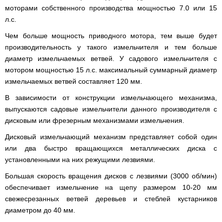
веток
Электрокультиваторы
цилиндрический
Грабли
моторами собственного производства мощностью 7.0 или 15
для
Scheppach
Электрические
водонагреватель
для
трактора,
л.с.
цепные
с
мотоблока
минитрактора,
пилы,
двумя
мототрактора
Чем больше мощность приводного мотора, тем выше будет
электропилы
сухими
Культиваторы
Iron
ТЭНами
производительность у такого измельчителя и тем больше
для
Картофелекопалки
Angel
и
мотоблока
для
диаметр измельчаемых ветвей. У садового измельчителя с
уменьшенным
КРН
мототрактора
диаметром
мотором мощностью 15 л.с. максимальный суммарный диаметр
Электрические
и
цепные
КПС
измельчаемых ветвей составляет 120 мм.
Лопата
пилы,
Бойлеры
для
отвал
электропилы
EWT
прополки
В зависимости от конструкции измельчающего механизма,
для
Vitals
Clima
и
мототрактора
выпускаются садовые измельчители данного производителя с
Runde
сплошной
DRY
Электрические
обработки
дисковым или фрезерным механизмами измельчения.
Навесная
V
цепные
почвы
система
Вертикальный
пилы,
Дисковый измельчающий механизм представляет собой один
на
цилиндрический
электропилы
Мульчирователи
3
или два быстро вращающихся металлических диска с
водонагреватель
Кентавр
для
точки
с
установленными на них режущими лезвиями.
мотоблока
к
двумя
мототрактору
сухими
Большая скорость вращения дисков с лезвиями (3000 об/мин)
Опрыскиватели
(переходник
ТЭНами
для
с
обеспечивает измельчение на щепу размером 10-20 мм
мотоблоков
1
свежесрезанных ветвей деревьев и стеблей кустарников
Бойлеры
точки
EWT
диаметром до 40 мм.
на
Помпы
Clima
3)
для