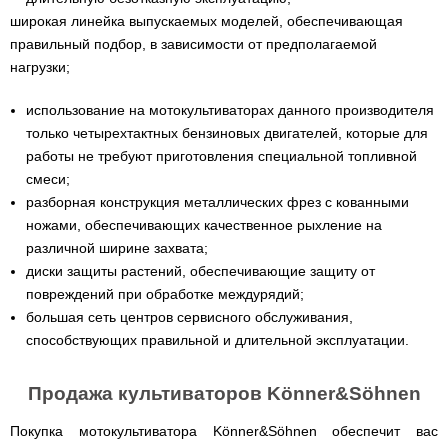
Runde
мотоблоков
H
широкая линейка выпускаемых моделей, обеспечивающая
Опрыскиватели
Горизонтальный
правильный подбор, в зависимости от предполагаемой
для
цилиндрический
трактора,
водонагреватель
нагрузки;
минитрактора,
с
мототрактора
мокрым
использование на мотокультиваторах данного производителя
ТЭНом
Разбрасыватель
только четырехтактных бензиновых двигателей, которые для
удобрений
Бойлеры
работы не требуют приготовления специальной топливной
для
EWT
трактора,
смеси;
Clima
минитрактора,
Runde
разборная конструкция металлических фрез с кованными
мототрактора
Licht
ножами, обеспечивающих качественное рыхление на
V
Снегоуборщики
Вертикальный
различной ширине захвата;
для
цилиндрический
диски защиты растений, обеспечивающие защиту от
мототрактора
водонагреватель
с
повреждений при обработке междурядий;
мокрым
Чеснококопалка
большая сеть центров сервисного обслуживания,
ТЭНом
для
способствующих правильной и длительной эксплуатации.
и
мототрактора,
скрытым
минитрактора,
регулятором
трактора
мощности
Продажа культиваторов Könner&Söhnen
Чеснокосажалки
Бойлеры
для
Покупка мотокультиватора Könner&Söhnen обеспечит вас
EWT
трактора,