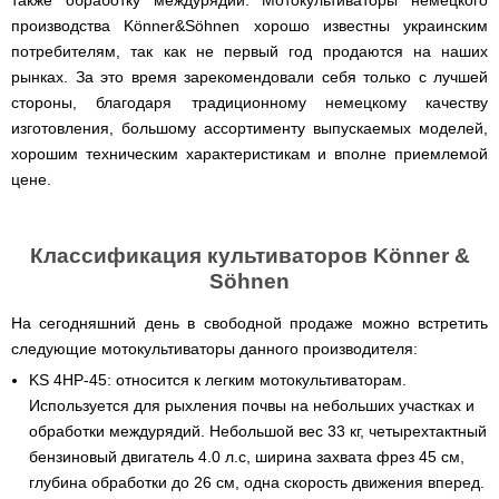
также обработку междурядий. Мотокультиваторы немецкого
для
ТЭНами
трактору
Тачки
мотоблока
Тележки
Окучники
производства Könner&Söhnen хорошо известны украинским
Бензопилы
Бензиновые
строительные
Скарификатор
инструментальные
ручные
WERK
снегоуборщики
Бойлеры
и
потребителям, так как не первый год продаются на наших
Сеялка
Аэратор
СКИФ
Чеснокосажалки
EWT
садовые
зерновая
AL-
для
Твердотопливные
рынках. За это время зарекомендовали себя только с лучшей
Картофелекопалка
Clima
Аккумуляторные
Электрические
тачки
для
KO
мотоблока
котлы
ручная
Runde
пилы
снегоуборщики
стороны, благодаря традиционному немецкому качеству
минитрактора,
ПРОСКУРОВ
DRY
трактора
изготовления, большому ассортименту выпускаемых моделей,
Скарификатор-
Чеснококопалка
Slim
Лопата-
Аккумуляторные
Снегоуборщики
аэратор
для
Твердотопливные
H
хорошим техническим характеристикам и вполне приемлемой
отвал
пилы
IRON
Сеялки
Hyundai
мотоблока,
котлы
Горизонтальный
ручная
AL-
ANGEL
цене.
овощные
мототрактора
БУРЖУЙ
цилиндрический
Коптильня
для
KO
водонагреватель
домашняя
уборки
Снегоуборщики
ПОЧВОФРЕЗЫ
с
Комплект
Твердотопливные
снега
Бензопилы
AL-
Электрокультиваторы Кентавр
двумя
для
котлы
Летний
Hyundai
KO
Классификация культиваторов Könner &
ЭКСКАВАТОР
сухими
переоборудования
МАРТЕН
душ
Ручной
Электрокультиваторы IRON
НАВЕСНОЙ
Электросамокат
ТЭНами
мотоблока
Söhnen
для
инструмент
Электрические
Снегоуборщики
ANGEL
SPARK
и
в
Твердотопливные
дачи,
для
цепные
Weima
KICKSCOOTER
уменьшенным
мототрактор
ПОГРУЗЧИК
котлы
душевая
культивации
На сегодняшний день в свободной продаже можно встретить
пилы,
Электрокультиваторы
MAXi
диаметром
ФРОНТАЛЬНЫЙ
Protech
кабинка
электропилы
Снегоуборщики
Konner&Sohnen
10"
следующие мотокультиваторы данного производителя:
Бороны
AL-
HYUNDAI
36V
Бойлеры
дисковые,
Грабли
Твердотопливные
Шампура
KO
KS 4HP-45: относится к легким мотокультиваторам.
500W
Электрокультиваторы
EWT
роторные
ворошилки
котлы
15AH
Снегоуборщики
Hyundai
Clima
и
Используется для рыхления почвы на небольших участках и
навесные
VESUVI
Электрические
ам2
STIGA
Runde
зубовые
на
обработки междурядий. Небольшой вес 33 кг, четырехтактный
цепные
задний
DRY
бороны
мототрактор
Электрокультиваторы
пилы,
мотор
бензиновый двигатель 4.0 л.с, ширина захвата фрез 45 см,
Slim
для
Scheppach
электропилы
(Синий)
V
мотоблока
Измельчитель
глубина обработки до 26 см, одна скорость движения вперед.
Hyundai
Вертикальный