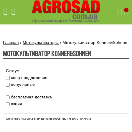
Поиск
Главная
›
Мотокультиваторы
›
Мотокультиватор Konner&Sohnen
Мотокультиватор Konner&Sohnen
Бетономешалки
Скиф
Статус
Бетономешалки с
спец предложения
Бойлеры,
венцовым
водонагреватели
популярные
приводом
ARTI
WHV
Газовые
Бетономешалки с
SLIM
бесплатная доставка
котлы ПРОСКУРОВ
редукторным
акция
Бензиновые
приводом
Бойлеры,
Газовые
газонокосилки
водонагреватели
котлы
ARTI
Генераторы
IMMERGAS
МОТОКУЛЬТИВАТОР KONNER&SOHNEN KS 7HP-950A
Электрические
WHV
бензиновые
напольные
газонокосилки
конденсационные
Бензиновые
Бойлеры,