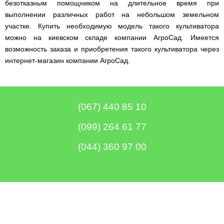
безотказным помощником на длительное время при
Clima
минитрактора,
Runde
мототрактора
выполнении различных работ на небольшом земельном
Slim
участке. Купить необходимую модель такого культиватора
H
Горизонтальный
можно на киевском складе компании АгроСад. Имеется
цилиндрический
возможность заказа и приобретения такого культиватора через
водонагреватель
с
интернет-магазин компании АгроСад.
мокрым
ТЭНом
и
уменьшенным
диаметром
(067) 440 85 10
Бойлеры
EWT
(099) 264 61 77
Clima
Runde
(044) 360 97 00
Slim
V
Вертикальный
цилиндрический
водонагреватель
с
мокрым
ТЭНом
и
уменьшенным