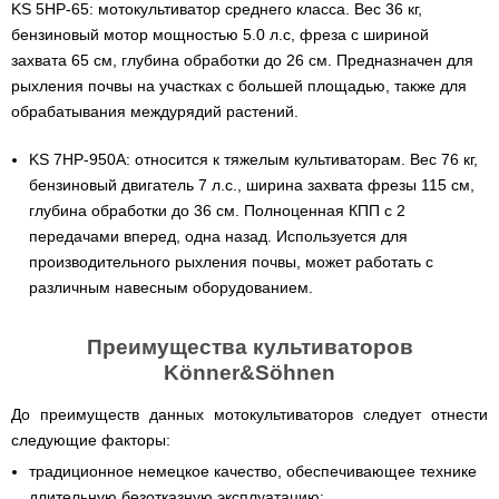
веток
Электрокультиваторы
KS 5HP-65: мотокультиватор среднего класса. Вес 36 кг,
цилиндрический
Грабли
для
Scheppach
Электрические
водонагреватель
бензиновый мотор мощностью 5.0 л.с, фреза с шириной
для
трактора,
цепные
с
мотоблока
минитрактора,
захвата 65 см, глубина обработки до 26 см. Предназначен для
пилы,
двумя
мототрактора
электропилы
сухими
рыхления почвы на участках с большей площадью, также для
Культиваторы
Iron
ТЭНами
для
Картофелекопалки
обрабатывания междурядий растений.
Angel
и
мотоблока
для
уменьшенным
КРН
мототрактора
диаметром
Электрические
KS 7HP-950A: относится к тяжелым культиваторам. Вес 76 кг,
и
цепные
КПС
Лопата
бензиновый двигатель 7 л.с., ширина захвата фрезы 115 см,
пилы,
Бойлеры
для
отвал
электропилы
глубина обработки до 36 см. Полноценная КПП с 2
EWT
прополки
для
Vitals
Clima
и
передачами вперед, одна назад. Используется для
мототрактора
Runde
сплошной
производительного рыхления почвы, может работать с
DRY
Электрические
обработки
Навесная
V
цепные
почвы
различным навесным оборудованием.
система
Вертикальный
пилы,
на
цилиндрический
электропилы
Мульчирователи
3
водонагреватель
Кентавр
для
Преимущества культиваторов
точки
с
мотоблока
к
Könner&Söhnen
двумя
мототрактору
сухими
Опрыскиватели
(переходник
ТЭНами
До преимуществ данных мотокультиваторов следует отнести
для
с
мотоблоков
1
следующие факторы:
Бойлеры
точки
EWT
традиционное немецкое качество, обеспечивающее технике
на
Помпы
Clima
3)
для
длительную безотказную эксплуатацию;