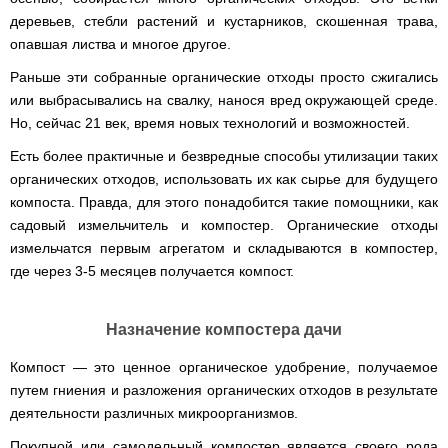
Runde
мотоблоков
H
деревьев, стебли растений и кустарников, скошенная трава,
Опрыскиватели
Горизонтальный
опавшая листва и многое другое.
для
цилиндрический
трактора,
водонагреватель
минитрактора,
Раньше эти собранные органические отходы просто сжигались
с
мототрактора
мокрым
или выбрасывались на свалку, нанося вред окружающей среде.
ТЭНом
Но, сейчас 21 век, время новых технологий и возможностей.
Разбрасыватель
удобрений
Бойлеры
Есть более практичные и безвредные способы утилизации таких
для
EWT
трактора,
органических отходов, использовать их как сырье для будущего
Clima
минитрактора,
Runde
компоста. Правда, для этого понадобится такие помощники, как
мототрактора
Licht
садовый измельчитель и компостер. Органические отходы
V
Снегоуборщики
Вертикальный
измельчатся первым агрегатом и складываются в компостер,
для
цилиндрический
где через 3-5 месяцев получается компост.
мототрактора
водонагреватель
с
мокрым
Чеснококопалка
ТЭНом
для
Назначение компостера дачи
и
мототрактора,
скрытым
минитрактора,
Компост — это ценное органическое удобрение, получаемое
регулятором
трактора
мощности
путем гниения и разложения органических отходов в результате
Чеснокосажалки
деятельности различных микроорганизмов.
Бойлеры
для
EWT
трактора,
Покупной или самодельный компостер является своего рода