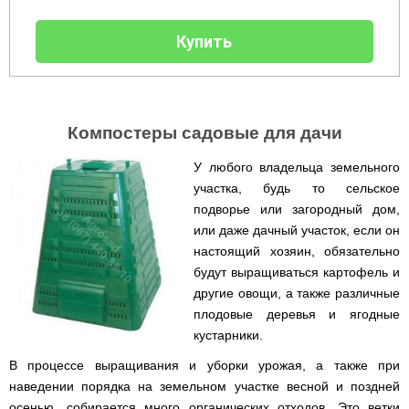
веток
Электрокультиваторы
цилиндрический
Грабли
для
Scheppach
Электрические
водонагреватель
для
трактора,
цепные
Купить
с
мотоблока
минитрактора,
пилы,
двумя
мототрактора
электропилы
сухими
Культиваторы
Iron
ТЭНами
для
Картофелекопалки
Angel
и
мотоблока
для
уменьшенным
КРН
мототрактора
диаметром
Электрические
Компостеры садовые для дачи
и
цепные
КПС
Лопата
пилы,
Бойлеры
для
отвал
У любого владельца земельного
электропилы
EWT
прополки
для
Vitals
участка, будь то сельское
Clima
и
мототрактора
Runde
сплошной
подворье или загородный дом,
DRY
Электрические
обработки
Навесная
или даже дачный участок, если он
V
цепные
почвы
система
Вертикальный
пилы,
настоящий хозяин, обязательно
на
цилиндрический
электропилы
Мульчирователи
3
будут выращиваться картофель и
водонагреватель
Кентавр
для
точки
с
другие овощи, а также различные
мотоблока
к
двумя
плодовые деревья и ягодные
мототрактору
сухими
Опрыскиватели
(переходник
ТЭНами
кустарники.
для
с
мотоблоков
1
В процессе выращивания и уборки урожая, а также при
Бойлеры
точки
EWT
наведении порядка на земельном участке весной и поздней
на
Помпы
Clima
3)
для
осенью, собирается много органических отходов. Это ветки