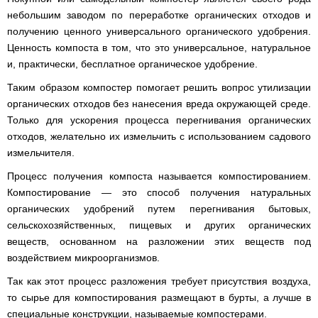
Clima
минитрактора,
небольшим заводом по переработке органических отходов и
Runde
мототрактора
Slim
получению ценного универсального органического удобрения.
H
Ценность компоста в том, что это универсальное, натуральное
Горизонтальный
цилиндрический
и, практически, бесплатное органическое удобрение.
водонагреватель
с
Таким образом компостер помогает решить вопрос утилизации
мокрым
органических отходов без нанесения вреда окружающей среде.
ТЭНом
и
Только для ускорения процесса перегнивания органических
уменьшенным
отходов, желательно их измельчить с использованием садового
диаметром
измельчителя.
Бойлеры
Процесс получения компоста называется компостированием.
EWT
Clima
Компостирование — это способ получения натуральных
Runde
органических удобрений путем перегнивания бытовых,
Slim
V
сельскохозяйственных, пищевых и других органических
Вертикальный
веществ, основанном на разложении этих веществ под
цилиндрический
воздействием микроорганизмов.
водонагреватель
с
мокрым
Так как этот процесс разложения требует присутствия воздуха,
ТЭНом
то сырье для компостирования размещают в бурты, а лучше в
и
специальные конструкции, называемые компостерами.
уменьшенным