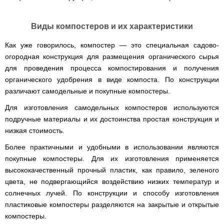
диаметром
Бойлеры
Виды компостеров и их характеристики
EWT
Clima
Как уже говорилось, компостер — это специальная садово-
Runde
V
огородная конструкция для размещения органического сырья
Вертикальный
для проведения процесса компостирования и получения
цилиндрический
водонагреватель
органического удобрения в виде компоста. По конструкции
с
различают самодельные и покупные компостеры.
мокрым
ТЭНом
Для изготовления самодельных компостеров используются
подручные материалы и их достоинства простая конструкция и
Бойлеры
EWT
низкая стоимость.
Clima
Teeny
Более практичными и удобными в использовании являются
Компактный
покупные компостеры. Для их изготовления применяется
водонагреватель
с
высококачественный прочный пластик, как правило, зеленого
мокрым
цвета, не подвергающийся воздействию низких температур и
ТЭНом
солнечных лучей. По конструкции и способу изготовления
Бойлеры
пластиковые компостеры разделяются на закрытые и открытые
Ocean
компостеры.