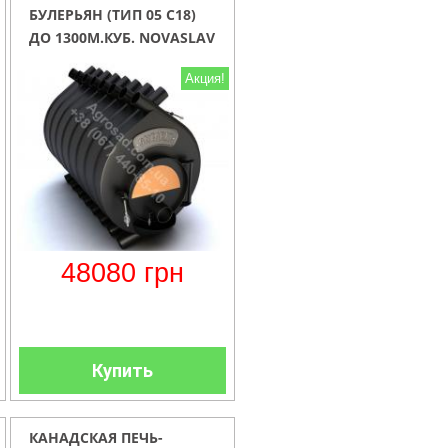
БУЛЕРЬЯН (ТИП 05 С18)
ДО 1300М.КУБ. NOVASLAV
ONTARIO СО СМОТРОВЫМ
Акция!
ОКНОМ (СТЕКЛО
360ХR180)
48080
грн
Купить
КАНАДСКАЯ ПЕЧЬ-