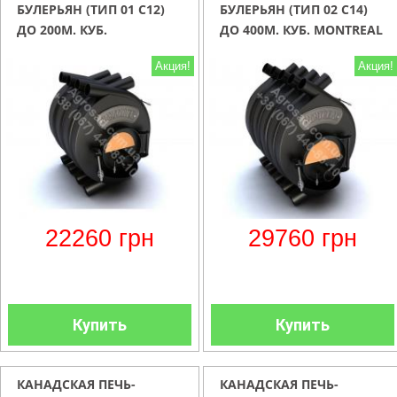
БУЛЕРЬЯН (ТИП 01 С12)
БУЛЕРЬЯН (ТИП 02 С14)
ДО 200М. КУБ.
ДО 400М. КУБ. MONTREAL
VANCOUVER СО
СО СМОТРОВЫМ ОКНОМ
Акция!
Акция!
СМОТРОВЫМ ОКНОМ
(СТЕКЛО 280ХR140)
(СТЕКЛО 240ХR120)
22260
грн
29760
грн
Купить
Купить
КАНАДСКАЯ ПЕЧЬ-
КАНАДСКАЯ ПЕЧЬ-