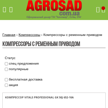
Поиск
Главная
›
Компрессоры
›
Компрессоры с ременным приводом
Компрессоры с ременным приводом
Бетономешалки
Скиф
Статус
Бетономешалки с
спец предложения
Бойлеры,
венцовым
водонагреватели
популярные
приводом
ARTI
WHV
Газовые
Бетономешалки с
SLIM
бесплатная доставка
котлы ПРОСКУРОВ
редукторным
акция
Бензиновые
приводом
Бойлеры,
Газовые
газонокосилки
водонагреватели
котлы
ARTI
Генераторы
IMMERGAS
КОМПРЕССОР VITALS PROFESSIONAL GK 50J 652-10A
Электрические
WHV
бензиновые
напольные
газонокосилки
конденсационные
Бензиновые
Бойлеры,