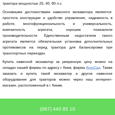
Мотокосы
Культиватор
минитракторы
КЕНТАВР
ТЭНом
Канадские
грязной
трактора мощностью 25; 40; 80 л.с.
Удлинители
IRON
AL-
и
печи
воды мотопомпы
к
ANGEL
KO
механическим
Булерьян
Мотоблоки
Основными достоинствами навесного экскаватора являются:
буру,
Грунтозацепы
управлением
NOVASLAV
ДТЗ
Мотопомпы
к
Электрокосы
простота конструкции и удобство управления, надежность в
с
Мотокультиватор
Iron
шнеку
IRON
Полуоси
варочной
Hyundai
работе, многофункциональность и универсальность,
Бойлеры
Angel
Мотоблоки
ANGEL
(ступицы)
поверхностью
EWT
IRON
компактность агрегата, хорошие показатели
Шнеки
Clima
Мотокультиватор
ANGEL
Мотопомпы
для
Мотокосы
Окучники
производительности. Единственным недостатком такого
БУР
KUBUS
Konner&Sohnen
Кентавр
бура
КЕНТАВР
DRY
агрегата является обязательная установка дополнительных
Мотоблоки
Картофелекопалки
Водонагреватель
Грабли
Мотокультиватор
Weima
Мотопомпы
противовесов на перед трактора для балансировки при
Электрокосы
кубической
навесные
STIGA
Аккумуляторные
(Вейма)
Weima
КЕНТАВР
формы
на
транспортных переездах.
Картофелесажалки
опрыскиватели
с
трактор
Мотокультиватор
Мотоблоки
Мотопомпы
двумя
Мотокосы
Купить навесной экскаватор за умеренную цену можно на
Сцепки
WEIMA
Мотоопрыскиватели
FORTE
BULAT
Твердотопливные
сухими
VITALS
Дисковая
для
складах нашей фирмы по адресу г. Киев, фирма
АгроСад
. Также
котлы
ТЭНами
борона
мотоблока
Мотокультиваторы FORTE
Мотоблоки
Мотопомпы
заказать и купить такой экскаватор и другое навесное
Электрокосы
для
BULAT
Konner&Sohnen
Отопительные
Бойлеры
VITALS
минитрактора,
оборудование для тракторов можно через наш интернет-
Плуги
Мотокультиваторы ROBIX
печи
Газовые
EWT
трактора
Мотоблоки
магазин, расположенный в г. Киеве.
Мотопомпы
обогреватели
Clima
Мотокосы
Плоскорезы
Konner&Sohnen
AL-
Радиаторы
KUBUS
AL-
Картофелесажалка
KO
отопления
Водонагреватель
Отопительные
KO
для
Лопата-
Навесное
кубической
печи,
минитрактора,
отвал
оборудование
формы
Мотопомпы
Камин-
БУРЖУЙКА
трактора
Электрокосы,
Печи-
к
с
Forte
булерьян
CANADA
триммеры
каменки
(067) 440 85 10
мотоблоку
одним
Прицепы
VESUVI
AL-
Картофелекопалка
для
Бензопилы