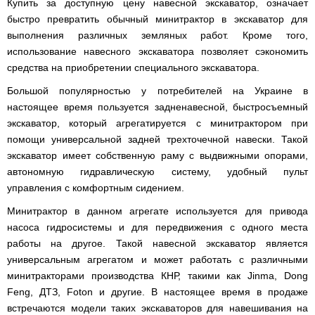
Купить за доступную цену навесной экскаватор, означает
(Верк)
закрытые
для
IV
Измельчители
быстро превратить обычный минитрактор в экскаватор для
мотоблоков
Двигатели
Компрессоры с
/
Канадские
Катки
Генераторы
Компостеры
веток,
177F
VITALS
прямым
IH
печи
выполнения различных земляных работ. Кроме того,
для
Weima
открытые
веткоизмельчители
приводом
Булерьян
газона
Кондиционеры
использование навесного экскаватора позволяет сэкономить
Vitals
VESUVI
Запчасти
Двигатели
Бойлеры,
AL-
GREE
Генераторы
для
средства на приобретении специального экскаватора.
WEIMA
Компрессоры с
водонагреватели
KO
Кормоизмельчители
Sadko
Измельчители
мотоблоков
ременным
ISTO
Канадские
Кондиционеры
Powercraft
(Садко)
веток,
190N
приводом
Большой популярностью у потребителей на Украине в
IVC
печи
Двигатели
OSAKA
веткоизмельчители
Combi
Булерьян
Мотокосы
BULAT
настоящее время пользуется задненавесной, быстросъемный
AL-
Кормоизмельчители
Генераторы
CANADA
Запчасти
KO
ДТЗ
экскаватор, который агрегатируется с минитрактором при
AL-
для
Бойлеры,
Электрокосы
Двигатели
KO
мотоблоков
водонагреватели
Канадские
помощи универсальной задней трехточечной навески. Такой
ZUBR
Измельчители
195N
ISTO
печи
Кусторезы
Масло
экскаватор имеет собственную раму с выдвижными опорами,
веток,
Генераторы
IVD
Булерьян
Двигатели
AL-
веткоизмельчители
KONNER
автономную гидравлическую систему, удобный пульт
DRY
VESUVI
Коробки
TATA
KO
Аккумуляторные
Konner&Sohnen
Дизельные
SOHNEN
с
передач
управления с комфортным сидением.
триммеры
мотоблоки
варочной
КПП,
Бойлеры,
и
Двигатели
Масло
Измельчители
поверхностью
Инверторные
редукторы
водонагреватели Novatec
Мотобуры
косы
Минитрактор в данном агрегате используется для привода
GRUNWELT
Iron
веток
Бензиновые
генераторы
на
Irin
Angel
насоса гидросистемы и для передвижения с одного места
Hyundai
мотоблоки
KONNER
мотоблоки
Канадские
Angel
Бойлеры
Аккумуляторный
Мотокультиваторы Кентавр
Двигатели
SOHNEN
печи
работы на другое. Такой навесной экскаватор является
EWT
инструмент
ДТЗ
Измельчители
Мотоблоки
Булерьян
Шины,
Clima
Мотобуры
AL-
универсальным агрегатом и может работать с различными
Мотокультиваторы IRON
Бензиновые мотопомпы
веток,
с
CANADA
диски,
FLACH
Vitals
KO
ANGEL
Двигатели
веткоизмельчители
водяным
с
минитракторами производства КНР, такими как Jinma, Dong
камеры
Плоский
EASY
с
Скиф
охлаждением
варочной
на
Дизельные мотопомпы
водонагреватель
Мотороллеры
Мотобуры
FLEX
Feng, ДТЗ, Foton и другие. В настоящее время в продаже
центробежным
Мотокультиваторы PUBERT
поверхностью
мотоблоки
с
SPARK
Кентавр
сцеплением
встречаются модели таких экскаваторов для навешивания на
и
Мотоблоки
мокрым
Для