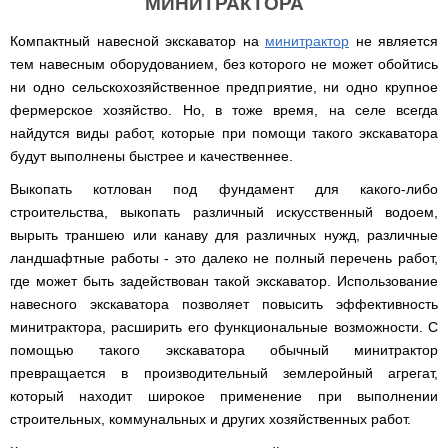
Дизельные
МИНИТРАКТОРА
двигатели
Газонокосилка-
водонагреватели
генераторы
Газовые
Дровоколы
робот
ARTI
котлы
Дизельные
Компактный навесной экскаватор на
минитрактор
не является
AL-
WHH
Генераторы
IMMERGAS
двигатели
KO
SLIM
тем навесным оборудованием, без которого не может обойтись
Газонокосилки IRON
газ
настенные
ANGEL
бензин
конденсационные
ни одно сельскохозяйственное предприятие, ни одно крупное
Двигатели
Дровоколы
Бойлеры,
Запчасти
с воздушным
фермерское хозяйство. Но, в тоже время, на селе всегда
Iron
водонагреватели
Газонокосилки
для
Генераторы
Газовые
охлаждением
Angel
ARTI
VITALS
коробки
найдутся виды работ, которые при помощи такого экскаватора
IRON
котлы
WHH
переключения
ANGEL
IMMERGAS
будут выполнены быстрее и качественнее.
Двигатели
Дровоколы
передач
Газонокосилки
настенные
с водяным
Konner&Sohnen
КПП
Бойлеры,
AL-
традиционные
Генераторы
Выкопать котлован под фундамент для какого-либо
охлаждением
180N/190N/195N
водонагреватели
KO
Кентавр
Зарядные
строительства, выкопать различный искусственный водоем,
ARTI
Дровоколы
устройства
Газовые
Двигатели
WH
Scheppach
Запчасти
Газонокосилки
вырыть траншею или канаву для различных нужд, различные
котлы
Генераторы
без
COMPACT
для
GRUNHELM
дымоходные
Vitals
Пуско-
электростартера
Электрические
ландшафтные работы - это далеко не полный перечень работ,
мотоблоков
Дровоколы
зарядные
измельчители
168F-
Бойлеры,
Скиф
где может быть задействован такой экскаватор. Использование
Оборудование
устройства
Газовые
Генераторы
Двигатели
170F
водонагреватели
дополнительное
котлы
навесного экскаватора позволяет повысить эффективность
Forte
с
Бензиновые
ELDOM
для
отопления
(Форте)
электростартером
измельчители
минитрактора, расширить его функциональные возможности. С
Канадские
Запчасти
техники
IMMERGAS
веток
печи
для
Проточные
AL-
помощью такого экскаватора обычный минитрактор
Генераторы
Двигатели
Булерьян
мотоблоков
водонагреватели
KO
Газовые
GERRARD
превращается в производительный землеройный агрегат,
KЕНТАВР
Измельчители
175N
ELDOM
котлы
(ДЖЕРАРД)
веток,
-
Канадские
который находит широкое применение при выполнении
Газонокосилки
Катки
парапетные
веткоизмельчители
180N
Двигатели
печи
Бойлеры,
HYUNDAI
садовые
строительных, коммунальных и других хозяйственных работ.
Генераторы
Iron
IRON
Булерьян
водонагреватели
и
Werk
Компостеры
Angel
ANGEL
NOVASLAV
Запчасти
ISTO
аэраторы