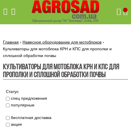
Поиск
Главная
›
Навесное оборудование для мотоблоков
›
Культиваторы для мотоблока КРН и КПС для прополки и
сплошной обработки почвы
Бетономешалки
Культиваторы для мотоблока КРН и КПС для
Скиф
прополки и сплошной обработки почвы
Бетономешалки с
Бойлеры,
венцовым
водонагреватели
приводом
ARTI
Статус
WHV
Газовые
Бетономешалки с
SLIM
котлы ПРОСКУРОВ
спец предложения
редукторным
Бензиновые
популярные
приводом
Бойлеры,
Газовые
газонокосилки
водонагреватели
котлы
ARTI
Генераторы
бесплатная доставка
IMMERGAS
Электрические
WHV
бензиновые
напольные
акция
газонокосилки
конденсационные
Бензиновые
Бойлеры,