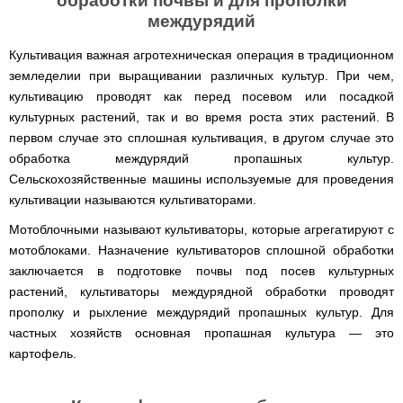
обработки почвы и для прополки
Clima
минитрактора,
междурядий
Runde
мототрактора
Slim
H
Культивация важная агротехническая операция в традиционном
Горизонтальный
земледелии при выращивании различных культур. При чем,
цилиндрический
водонагреватель
культивацию проводят как перед посевом или посадкой
с
культурных растений, так и во время роста этих растений. В
мокрым
ТЭНом
первом случае это сплошная культивация, в другом случае это
и
обработка междурядий пропашных культур.
уменьшенным
Сельскохозяйственные машины используемые для проведения
диаметром
культивации называются культиваторами.
Бойлеры
EWT
Мотоблочными называют культиваторы, которые агрегатируют с
Clima
мотоблоками. Назначение культиваторов сплошной обработки
Runde
Slim
заключается в подготовке почвы под посев культурных
V
растений, культиваторы междурядной обработки проводят
Вертикальный
прополку и рыхление междурядий пропашных культур. Для
цилиндрический
водонагреватель
частных хозяйств основная пропашная культура — это
с
картофель.
мокрым
ТЭНом
и
уменьшенным