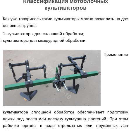
Классификация мотоблочных
диаметром
культиваторов
Бойлеры
EWT
Как уже говорилось такие культиваторы можно разделить на две
Clima
основные группы:
Runde
V
культиваторы для сплошной обработки;
Вертикальный
культиваторы для междурядной обработки.
цилиндрический
водонагреватель
с
Применение
мокрым
ТЭНом
Бойлеры
EWT
Clima
Teeny
Компактный
водонагреватель
с
мокрым
ТЭНом
культиватора сплошной обработки обеспечивает подготовку
Бойлеры
почвы под посев или посадку культурных растений. При этом
Ocean
рабочие органы в виде стрельчатых или пружинных лап