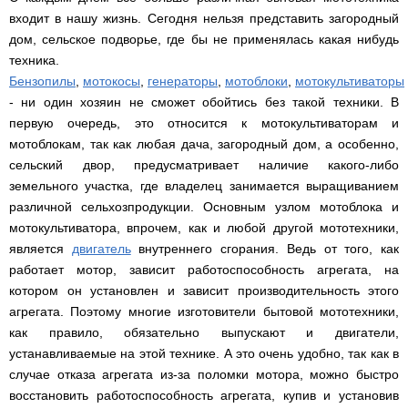
Мотокосы
Культиватор
минитракторы
КЕНТАВР
ТЭНом
Канадские
грязной
Удлинители
IRON
входит в нашу жизнь. Сегодня нельзя представить загородный
AL-
и
печи
воды мотопомпы
к
ANGEL
KO
механическим
Булерьян
дом, сельское подворье, где бы не применялась какая нибудь
Мотоблоки
буру,
Грунтозацепы
управлением
NOVASLAV
ДТЗ
Мотопомпы
к
техника.
Электрокосы
с
Мотокультиватор
Iron
шнеку
IRON
Полуоси
Бензопилы
,
мотокосы
,
генераторы
,
мотоблоки
,
мотокультиваторы
варочной
Hyundai
Бойлеры
Angel
Мотоблоки
ANGEL
(ступицы)
поверхностью
EWT
IRON
- ни один хозяин не сможет обойтись без такой техники. В
Шнеки
Clima
Мотокультиватор
ANGEL
Мотопомпы
для
первую очередь, это относится к мотокультиваторам и
Мотокосы
Окучники
БУР
KUBUS
Konner&Sohnen
Кентавр
бура
КЕНТАВР
DRY
мотоблокам, так как любая дача, загородный дом, а особенно,
Мотоблоки
Картофелекопалки
Водонагреватель
Грабли
Мотокультиватор
Weima
Мотопомпы
сельский двор, предусматривает наличие какого-либо
Электрокосы
кубической
навесные
STIGA
Аккумуляторные
(Вейма)
Weima
КЕНТАВР
земельного участка, где владелец занимается выращиванием
формы
на
Картофелесажалки
опрыскиватели
с
трактор
различной сельхозпродукции. Основным узлом мотоблока и
Мотокультиватор
Мотоблоки
Мотопомпы
двумя
Мотокосы
Сцепки
WEIMA
Мотоопрыскиватели
FORTE
BULAT
Твердотопливные
мотокультиватора, впрочем, как и любой другой мототехники,
сухими
VITALS
Дисковая
для
котлы
ТЭНами
борона
является
двигатель
внутреннего сгорания. Ведь от того, как
мотоблока
Мотокультиваторы FORTE
Мотоблоки
Мотопомпы
Электрокосы
для
работает мотор, зависит работоспособность агрегата, на
BULAT
Konner&Sohnen
Отопительные
Бойлеры
VITALS
минитрактора,
Плуги
Мотокультиваторы ROBIX
печи
котором он установлен и зависит производительность этого
Газовые
EWT
трактора
Мотоблоки
Мотопомпы
обогреватели
Clima
Мотокосы
агрегата. Поэтому многие изготовители бытовой мототехники,
Плоскорезы
Konner&Sohnen
AL-
Радиаторы
KUBUS
AL-
Картофелесажалка
как правило, обязательно выпускают и двигатели,
KO
отопления
Водонагреватель
Отопительные
KO
для
Лопата-
Навесное
кубической
печи,
минитрактора,
устанавливаемые на этой технике. А это очень удобно, так как в
отвал
оборудование
формы
Мотопомпы
Камин-
БУРЖУЙКА
трактора
Электрокосы,
Печи-
случае отказа агрегата из-за поломки мотора, можно быстро
к
с
Forte
булерьян
CANADA
триммеры
каменки
мотоблоку
одним
Прицепы
VESUVI
восстановить работоспособность агрегата, купив и установив
AL-
Картофелекопалка
для
Бензопилы