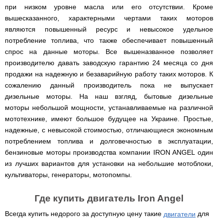
веток
Электрокультиваторы
цилиндрический
при низком уровне масла или его отсутствии. Кроме
Грабли
для
Scheppach
Электрические
водонагреватель
для
трактора,
вышесказанного, характерными чертами таких моторов
цепные
с
мотоблока
минитрактора,
пилы,
являются повышенный ресурс и невысокое удельное
двумя
мототрактора
электропилы
сухими
Культиваторы
потребление топлива, что также обеспечивает повышенный
Iron
ТЭНами
для
Картофелекопалки
спрос на данные моторы. Все вышеназванное позволяет
Angel
и
мотоблока
для
уменьшенным
производителю давать заводскую гарантию 24 месяца со дня
КРН
мототрактора
диаметром
Электрические
и
продажи на надежную и безаварийную работу таких моторов. К
цепные
КПС
Лопата
пилы,
сожалению данный производитель пока не выпускает
Бойлеры
для
отвал
электропилы
EWT
прополки
дизельные моторы. На наш взгляд, бытовые дизельные
для
Vitals
Clima
и
мототрактора
моторы небольшой мощности, устанавливаемые на различной
Runde
сплошной
DRY
Электрические
обработки
мототехнике, имеют большое будущее на Украине. Простые,
Навесная
V
цепные
почвы
система
надежные, с невысокой стоимостью, отличающиеся экономным
Вертикальный
пилы,
на
цилиндрический
электропилы
потреблением топлива и долговечностью в эксплуатации,
Мульчирователи
3
водонагреватель
Кентавр
для
бензиновые моторы производства компании IRON ANGEL один
точки
с
мотоблока
к
двумя
из лучших вариантов для установки на небольшие мотоблоки,
мототрактору
сухими
культиваторы, генераторы, мотопомпы.
Опрыскиватели
(переходник
ТЭНами
для
с
мотоблоков
1
Бойлеры
Где купить двигатель Iron Angel
точки
EWT
на
Помпы
Clima
Всегда купить недорого за доступную цену такие
для
двигатели
3)
для