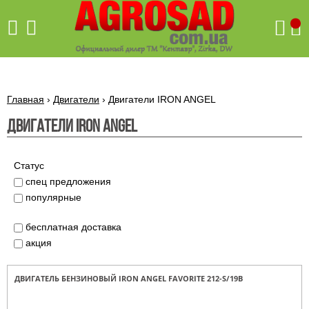
Поиск
Главная
›
Двигатели
›
Двигатели IRON ANGEL
Двигатели IRON ANGEL
Бетономешалки
Скиф
Статус
Бетономешалки с
спец предложения
Бойлеры,
венцовым
водонагреватели
популярные
приводом
ARTI
WHV
Газовые
Бетономешалки с
SLIM
бесплатная доставка
котлы ПРОСКУРОВ
редукторным
акция
Бензиновые
приводом
Бойлеры,
Газовые
газонокосилки
водонагреватели
котлы
ARTI
Генераторы
IMMERGAS
ДВИГАТЕЛЬ БЕНЗИНОВЫЙ IRON ANGEL FAVORITE 212-S/19B
Электрические
WHV
бензиновые
напольные
газонокосилки
конденсационные
Бензиновые
Бойлеры,