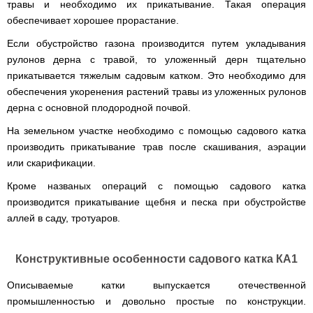
для
травы и необходимо их прикатывание. Такая операция
ТЭНами
трактору
Тачки
мотоблока
Тележки
Окучники
Бензопилы
Бензиновые
строительные
обеспечивает хорошее прорастание.
Скарификатор
инструментальные
ручные
WERK
снегоуборщики
Бойлеры
и
Сеялка
Аэратор
СКИФ
Чеснокосажалки
EWT
садовые
Если обустройство газона производится путем укладывания
зерновая
AL-
для
Твердотопливные
Картофелекопалка
Clima
Аккумуляторные
Электрические
тачки
для
KO
мотоблока
котлы
рулонов дерна с травой, то уложенный дерн тщательно
ручная
Runde
пилы
снегоуборщики
минитрактора,
ПРОСКУРОВ
DRY
прикатывается тяжелым садовым катком. Это необходимо для
трактора
Скарификатор-
Чеснококопалка
Slim
Лопата-
Аккумуляторные
Снегоуборщики
обеспечения укоренения растений травы из уложенных рулонов
аэратор
для
Твердотопливные
H
отвал
пилы
IRON
Сеялки
Hyundai
мотоблока,
котлы
Горизонтальный
дерна с основной плодородной почвой.
ручная
AL-
ANGEL
овощные
мототрактора
БУРЖУЙ
цилиндрический
Коптильня
для
KO
водонагреватель
домашняя
На земельном участке необходимо с помощью садового катка
уборки
Снегоуборщики
ПОЧВОФРЕЗЫ
с
Комплект
Твердотопливные
снега
Бензопилы
AL-
Электрокультиваторы Кентавр
производить прикатывание трав после скашивания, аэрации
двумя
для
котлы
Летний
Hyundai
KO
ЭКСКАВАТОР
или скарификации.
сухими
переоборудования
МАРТЕН
душ
Ручной
Электрокультиваторы IRON
НАВЕСНОЙ
Электросамокат
ТЭНами
мотоблока
для
инструмент
Электрические
Снегоуборщики
ANGEL
SPARK
и
в
Кроме названых операций с помощью садового катка
Твердотопливные
дачи,
для
цепные
Weima
KICKSCOOTER
уменьшенным
мототрактор
ПОГРУЗЧИК
котлы
душевая
культивации
производится прикатывание щебня и песка при обустройстве
пилы,
Электрокультиваторы
MAXi
диаметром
ФРОНТАЛЬНЫЙ
Protech
кабинка
электропилы
Снегоуборщики
Konner&Sohnen
аллей в саду, тротуаров.
10"
Бороны
AL-
HYUNDAI
36V
Бойлеры
дисковые,
Грабли
Твердотопливные
Шампура
KO
500W
Электрокультиваторы
EWT
роторные
ворошилки
котлы
15AH
Снегоуборщики
Hyundai
Clima
и
навесные
VESUVI
Конструктивные особенности садового катка КА1
Электрические
ам2
STIGA
Runde
зубовые
на
цепные
задний
DRY
бороны
мототрактор
Электрокультиваторы
пилы,
Описываемые катки выпускается отечественной
мотор
Slim
для
Scheppach
электропилы
(Синий)
V
мотоблока
промышленностью и довольно простые по конструкции.
Измельчитель
Hyundai
Вертикальный