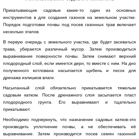
мокрым
для
Мотопомпы
Отопительные
KO
для
бань
Сенокосилки
ТЭНом
мотоблоков
HYUNDAI
Твердотопливные
печи,
минитрактора,
и
Электропилы
Прикатывающие садовые какие-то один из основных
котлы
БУРЖУЙКА
трактора
саун
Аккумуляторные
Почвофреза
Бойлеры
Адаптеры
PROTECH
ВЕРТИКАЛЬ
Мотопомпы
CANADA
инструментов в для создания газонов на земельном участке.
ножницы
для
EWT
Высоторезы
для
Аккумуляторные
VITALS
КОСИЛКА
Порядок подготовки почвы под посев газонных трав включает
мотоблока
Clima
мотоблоков
пылесосы
Твердотопливные
Отопительные
ДЛЯ
Печи-
Мотокосы
RUNDE
садовые,
несколько этапов.
Станки
котлы
печи,
ТРАКТОРА
каменки
FORTE
KOMBI
Ходоуменьшители
воздуходувки
для
Запчасти
БУРЖУЙ
БУРЖУЙКА
для
Разбрасыватели
Цилиндрический
заточки
В первую очередь с земельного участка, где будет засеваться
ОГНЕВ
саун
ручные
Косилка
Мотокосы
водонагреватель
цепи
Измельчители
Бензиновые пылесосы
VESUVI
Мотоблоки
Твердотопливные
SOLO
для
трава, убирается различный мусор. Затем производиться
GRUNHELM
комбинированного
веток
садовые,
Powercraft
котлы
Отопительные
мототрактора
Ручной
нагрева
выравнивание поверхности почвы. Затем снимают верхний
для
воздуходувки
Бензопилы
МАРТЕН
печи,
Печи-
Мотокосы
комплект
с
мотоблоков,
IRON
БУРЖУЙКА
плодородный слой, если имеется дерн, то вместе с ним. На дно
каменки
Мотоблоки
КУЛЬТИВАТОРЫ
WERK
для
мокрым
дробилки
ANGEL
Электрические
ПРОСКУРОВ
для
Weima
Твердотопливные
посадки
полученного котлована насыпается щебень и песок для
ТЭНом
веток
Сварочные
пылесосы
саун НОВАСЛАВ
DeLuxe
котлы
ОКУЧНИКИ
и
Мотокосы Hyundai
для
аппараты
дренажа излишков влаги.
садовые,
Бензопилы
ПРОСКУРОВ
уборки
Бойлеры
мотоблоков
Vitals
воздуходувки
КЕНТАВР
Семена
картошки
МУЛЬЧИРОВАТЕЛЬ
EWT
Электрокосы
Насыпанный слой обязательно прикатывается тяжелым
Циркуляционные
Укропа
(2
Clima
FORTE
Снегоуборщики
Сварочные
Бензопилы
насосы
садовым катком. После дренажного слоя засыпается пласт
в
Runde
Плуг
для
аппараты КЕНТАВР
VITALS
RODA
1,
Семена
DRY
Аккумуляторные
для
плодородного грунта. Его выравнивают и тщательно
мотоблока
Электрокосы
3
салата
H
скарификаторы
минитрактора,
WERK
прикатывают.
Бензопилы
в
Электроконвекторы
Горизонтальный
трактора,
Сеялка
AL-
1
цилиндрический
мототрактора
Бензиновые
зерновая
Электротриммеры
Складские
Необходимо подчеркнуть, что назначение садовых катков-это
KO
и
водонагреватель
скарификаторы
Hyundai
тележки
4
с
производить уплотнение почвы, а не обеспечивать её
Лопата-
платформенные
Сеялка
в
Бензопилы
Аккумуляторные
двумя
отвал
Электрические
СКИФ
выравнивание. Затем производится посев семян газонной
овощная
1)
FORTE
снегоуборщики
сухими
к
скарификаторы