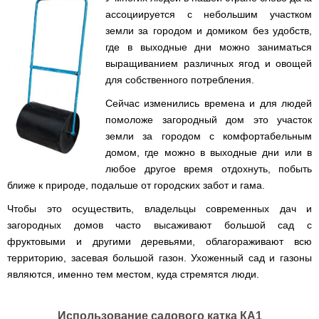
Мотокосы
Культиватор
минитракторы
КЕНТАВР
ТЭНом
Канадские
грязной
Удлинители
IRON
ассоциируется с небольшим участком
AL-
и
печи
воды мотопомпы
к
ANGEL
KO
механическим
Булерьян
земли за городом и домиком без удобств,
Мотоблоки
буру,
Грунтозацепы
управлением
NOVASLAV
ДТЗ
Мотопомпы
к
где в выходные дни можно заниматься
Электрокосы
с
Мотокультиватор
Iron
шнеку
IRON
Полуоси
выращиванием различных ягод и овощей
варочной
Hyundai
Бойлеры
Angel
Мотоблоки
ANGEL
(ступицы)
поверхностью
EWT
IRON
для собственного потребления.
Шнеки
Clima
Мотокультиватор
ANGEL
Мотопомпы
для
Мотокосы
Окучники
БУР
KUBUS
Konner&Sohnen
Кентавр
Сейчас изменились времена и для людей
бура
КЕНТАВР
DRY
Мотоблоки
помоложе загородный дом это участок
Картофелекопалки
Водонагреватель
Грабли
Мотокультиватор
Weima
Мотопомпы
Электрокосы
кубической
навесные
земли за городом с комфортабельным
STIGA
Аккумуляторные
(Вейма)
Weima
КЕНТАВР
формы
на
Картофелесажалки
опрыскиватели
домом, где можно в выходные дни или в
с
трактор
Мотокультиватор
Мотоблоки
Мотопомпы
двумя
Мотокосы
любое другое время отдохнуть, побыть
Сцепки
WEIMA
Мотоопрыскиватели
FORTE
BULAT
Твердотопливные
сухими
VITALS
Дисковая
для
ближе к природе, подальше от городских забот и гама.
котлы
ТЭНами
борона
мотоблока
Мотокультиваторы FORTE
Мотоблоки
Мотопомпы
Электрокосы
для
Чтобы это осуществить, владельцы современных дач и
BULAT
Konner&Sohnen
Отопительные
Бойлеры
VITALS
минитрактора,
Плуги
Мотокультиваторы ROBIX
печи
загородных домов часто высаживают большой сад с
Газовые
EWT
трактора
Мотоблоки
Мотопомпы
обогреватели
Clima
фруктовыми и другими деревьями, облагораживают всю
Мотокосы
Плоскорезы
Konner&Sohnen
AL-
Радиаторы
KUBUS
AL-
Картофелесажалка
территорию, засевая большой газон. Ухоженный сад и газоны
KO
отопления
Водонагреватель
Отопительные
KO
для
Лопата-
Навесное
кубической
являются, именно тем местом, куда стремятся люди.
печи,
минитрактора,
отвал
оборудование
формы
Мотопомпы
Камин-
БУРЖУЙКА
трактора
Электрокосы,
Печи-
к
с
Forte
булерьян
CANADA
триммеры
каменки
мотоблоку
одним
Прицепы
VESUVI
AL-
Картофелекопалка
для
Использование садового катка КА1
Бензопилы