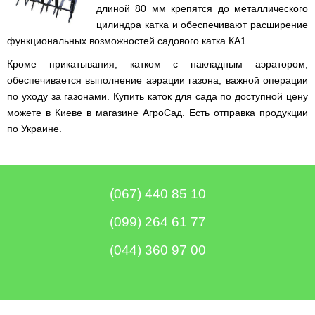
Runde
мотоблоков
длиной 80 мм крепятся до металлического
H
Опрыскиватели
Горизонтальный
цилиндра катка и обеспечивают расширение
для
цилиндрический
функциональных возможностей садового катка КА1.
трактора,
водонагреватель
минитрактора,
с
Кроме прикатывания, катком с накладным аэратором,
мототрактора
мокрым
обеспечивается выполнение аэрации газона, важной операции
ТЭНом
Разбрасыватель
по уходу за газонами. Купить каток для сада по доступной цену
удобрений
Бойлеры
для
можете в Киеве в магазине АгроСад. Есть отправка продукции
EWT
трактора,
Clima
по Украине.
минитрактора,
Runde
мототрактора
Licht
V
Снегоуборщики
Вертикальный
для
цилиндрический
(067) 440 85 10
мототрактора
водонагреватель
с
мокрым
Чеснококопалка
(099) 264 61 77
ТЭНом
для
и
мототрактора,
(044) 360 97 00
скрытым
минитрактора,
регулятором
трактора
мощности
Чеснокосажалки
Бойлеры
для
EWT
трактора,