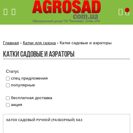
Поиск
Главная
›
​Катки для газона
›
Катки садовые и аэраторы
Катки садовые и аэраторы
Бетономешалки
Скиф
Статус
Бетономешалки с
спец предложения
Бойлеры,
венцовым
водонагреватели
популярные
приводом
ARTI
WHV
Газовые
Бетономешалки с
SLIM
бесплатная доставка
котлы ПРОСКУРОВ
редукторным
акция
Бензиновые
приводом
Бойлеры,
Газовые
газонокосилки
водонагреватели
котлы
ARTI
Генераторы
IMMERGAS
КАТОК САДОВЫЙ РУЧНОЙ (РАЗБОРНЫЙ) КА3
Электрические
WHV
бензиновые
напольные
газонокосилки
конденсационные
Бензиновые
Бойлеры,