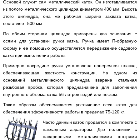
веток
Электрокультиваторы
Основой служит сам металлический каток. Он изготавливается
цилиндрический
Грабли
для
Scheppach
Электрические
водонагреватель
из полого металлического цилиндра диаметром 400 мм. Высота
для
трактора,
цепные
с
мотоблока
минитрактора,
этого цилиндра, она же рабочая ширина захвата катка,
пилы,
двумя
мототрактора
электропилы
составляет 500 мм.
сухими
Культиваторы
Iron
ТЭНами
для
Картофелекопалки
Angel
По обеим сторонам цилиндра приварены два основания с
и
мотоблока
для
уменьшенным
КРН
осями для установки ручки катка. Ручка имеет П-образную
мототрактора
диаметром
Электрические
и
форму и ее помощью осуществляется передвижение садового
цепные
КПС
Лопата
пилы,
Бойлеры
катка при выполнении работы.
для
отвал
электропилы
EWT
прополки
для
Vitals
Clima
Примерно посредине ручки установлена поперечная планка,
и
мототрактора
Runde
сплошной
обеспечивающая жесткость конструкции. На одном из
DRY
Электрические
обработки
Навесная
V
оснований металлического цилиндра вварена стальная
цепные
почвы
система
Вертикальный
пилы,
резьбовая пробка, которая предназначена для заполнения
на
цилиндрический
электропилы
Мульчирователи
3
внутреннего объема катка 56 литров водой или песком.
водонагреватель
Кентавр
для
точки
с
мотоблока
к
Таким образом обеспечивается увеличение веса катка для
двумя
мототрактору
сухими
обеспечения эффективности работы в пределах 75-120 кг.
Опрыскиватели
(переходник
ТЭНами
для
с
Часто данный каток продается в комплекте с
мотоблоков
1
Бойлеры
точки
накладным аэратором. Две половинки с
EWT
на
Помпы
Clima
наваренными металлическими штырями
3)
для