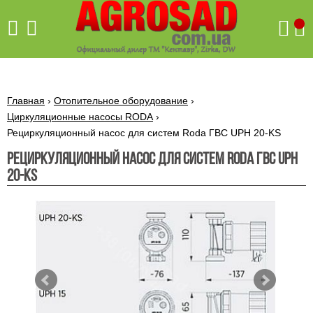
Поиск
Главная
›
Отопительное оборудование
›
Циркуляционные насосы RODA
›
Рециркуляционный насос для систем Roda ГВС UPH 20-KS
Бетономешалки
Рециркуляционный насос для систем Roda ГВС UPH
Скиф
20-KS
Бетономешалки с
Бойлеры,
венцовым
водонагреватели
приводом
ARTI
WHV
Газовые
Бетономешалки с
SLIM
котлы ПРОСКУРОВ
редукторным
Бензиновые
приводом
Бойлеры,
Газовые
газонокосилки
водонагреватели
котлы
ARTI
Генераторы
IMMERGAS
Электрические
WHV
бензиновые
напольные
газонокосилки
конденсационные
Бензиновые
Бойлеры,