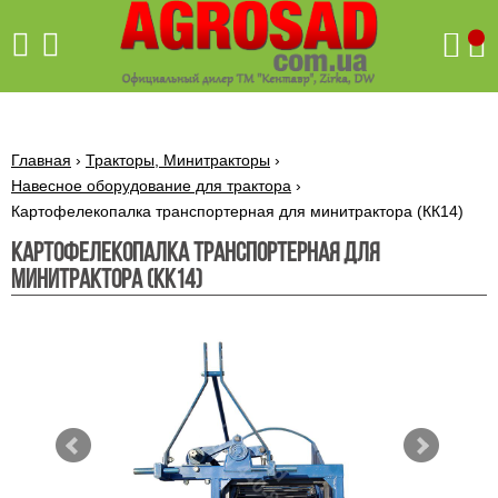
Поиск
Главная
›
Тракторы, Минитракторы
›
Навесное оборудование для трактора
›
Картофелекопалка транспортерная для минитрактора (КК14)
Бетономешалки
Картофелекопалка транспортерная для
Скиф
минитрактора (КК14)
Бетономешалки с
Бойлеры,
венцовым
водонагреватели
приводом
ARTI
WHV
Газовые
Бетономешалки с
SLIM
котлы ПРОСКУРОВ
редукторным
Бензиновые
приводом
Бойлеры,
Газовые
газонокосилки
водонагреватели
котлы
ARTI
Генераторы
IMMERGAS
Электрические
WHV
бензиновые
напольные
газонокосилки
конденсационные
Бензиновые
Бойлеры,