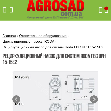
Поиск
Главная
›
Отопительное оборудование
›
Циркуляционные насосы RODA
›
Рециркуляционный насос для систем Roda ГВС UPH 15-15E2
Бетономешалки
Рециркуляционный насос для систем Roda ГВС UPH
Скиф
15-15E2
Бетономешалки с
Бойлеры,
венцовым
водонагреватели
приводом
ARTI
WHV
Газовые
Бетономешалки с
SLIM
котлы ПРОСКУРОВ
редукторным
Бензиновые
приводом
Бойлеры,
Газовые
газонокосилки
водонагреватели
котлы
ARTI
Генераторы
IMMERGAS
Электрические
WHV
бензиновые
напольные
газонокосилки
конденсационные
Бензиновые
Бойлеры,