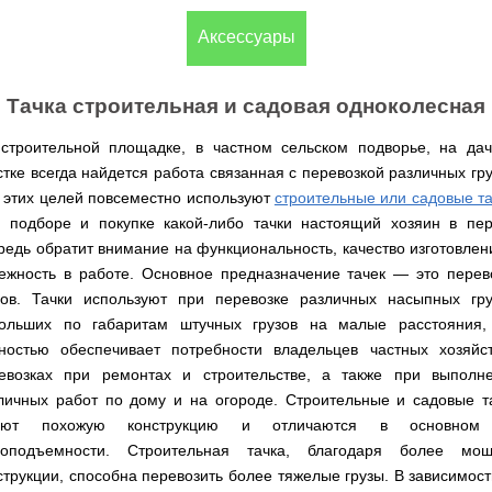
(Верк)
закрытые
для
IV
Измельчители
мотоблоков
Двигатели
Компрессоры с
/
Канадские
Аксессуары
Катки
Генераторы
Компостеры
веток,
177F
VITALS
прямым
IH
печи
для
Weima
открытые
веткоизмельчители
приводом
Булерьян
газона
Кондиционеры
Vitals
VESUVI
Запчасти
Двигатели
Бойлеры,
AL-
GREE
Генераторы
Тачка строительная и садовая одноколесная
для
WEIMA
Компрессоры с
водонагреватели
KO
Кормоизмельчители
Sadko
Измельчители
мотоблоков
ременным
ISTO
Канадские
Кондиционеры
Powercraft
(Садко)
веток,
190N
приводом
IVC
печи
Двигатели
строительной площадке, в частном сельском подворье, на да
OSAKA
веткоизмельчители
Combi
Булерьян
Мотокосы
BULAT
стке всегда найдется работа связанная с перевозкой различных гру
AL-
Кормоизмельчители
Генераторы
CANADA
Запчасти
KO
ДТЗ
AL-
для
 этих целей повсеместно используют
Бойлеры,
строительные или садовые та
Электрокосы
Двигатели
KO
мотоблоков
водонагреватели
Канадские
ZUBR
 подборе и покупке какой-либо тачки настоящий хозяин в пе
Измельчители
195N
ISTO
печи
Кусторезы
Масло
веток,
редь обратит внимание на функциональность, качество изготовлен
Генераторы
IVD
Булерьян
Двигатели
AL-
веткоизмельчители
KONNER
DRY
VESUVI
Коробки
ежность в работе. Основное предназначение тачек — это перев
TATA
KO
Аккумуляторные
Konner&Sohnen
Дизельные
SOHNEN
с
передач
триммеры
зов. Тачки используют при перевозке различных насыпных гру
мотоблоки
варочной
КПП,
Бойлеры,
и
Двигатели
Масло
Измельчители
поверхностью
Инверторные
редукторы
ольших по габаритам штучных грузов на малые расстояния,
водонагреватели Novatec
Мотобуры
косы
GRUNWELT
Iron
веток
Бензиновые
генераторы
на
Irin
Angel
ностью обеспечивает потребности владельцев частных хозяйс
Hyundai
мотоблоки
KONNER
мотоблоки
Канадские
Angel
Бойлеры
Аккумуляторный
Мотокультиваторы Кентавр
Двигатели
евозках при ремонтах и строительстве, а также при выполн
SOHNEN
печи
EWT
инструмент
ДТЗ
Измельчители
Мотоблоки
Булерьян
Шины,
Clima
Мотобуры
личных работ по дому и на огороде. Строительные и садовые т
AL-
Мотокультиваторы IRON
Бензиновые мотопомпы
веток,
с
CANADA
диски,
FLACH
Vitals
KO
ANGEL
Двигатели
еют похожую конструкцию и отличаются в основном
веткоизмельчители
водяным
с
камеры
Плоский
EASY
с
Скиф
охлаждением
варочной
на
Дизельные мотопомпы
зоподъемности. Строительная тачка, благодаря более мо
водонагреватель
Мотороллеры
Мотобуры
FLEX
центробежным
Мотокультиваторы PUBERT
поверхностью
мотоблоки
с
SPARK
Кентавр
струкции, способна перевозить более тяжелые грузы. В зависимост
сцеплением
и
Мотоблоки
мокрым
Для