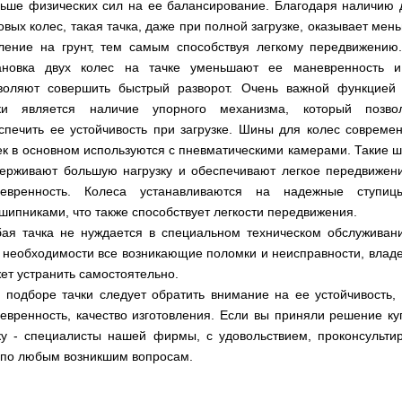
мокрым
для
Мотопомпы
Отопительные
ьше физических сил на ее балансирование. Благодаря наличию 
KO
для
бань
Сенокосилки
ТЭНом
мотоблоков
HYUNDAI
Твердотопливные
печи,
минитрактора,
и
овых колес, такая тачка, даже при полной загрузке, оказывает мен
Электропилы
котлы
БУРЖУЙКА
трактора
саун
Аккумуляторные
Почвофреза
Бойлеры
ление на грунт, тем самым способствуя легкому передвижению
Адаптеры
PROTECH
ВЕРТИКАЛЬ
Мотопомпы
CANADA
ножницы
для
EWT
Высоторезы
для
Аккумуляторные
VITALS
КОСИЛКА
ановка двух колес на тачке уменьшают ее маневренность 
мотоблока
Clima
мотоблоков
пылесосы
Твердотопливные
Отопительные
ДЛЯ
Печи-
Мотокосы
воляют совершить быстрый разворот. Очень важной функцией
RUNDE
садовые,
Станки
котлы
печи,
ТРАКТОРА
каменки
FORTE
KOMBI
Ходоуменьшители
воздуходувки
для
Запчасти
БУРЖУЙ
БУРЖУЙКА
ки является наличие упорного механизма, который позво
для
Разбрасыватели
Цилиндрический
заточки
ОГНЕВ
саун
ручные
Косилка
Мотокосы
спечить ее устойчивость при загрузке. Шины для колес совреме
водонагреватель
цепи
Измельчители
Бензиновые пылесосы
VESUVI
Мотоблоки
Твердотопливные
SOLO
для
GRUNHELM
комбинированного
ек в основном используются с пневматическими камерами. Такие 
веток
садовые,
Powercraft
котлы
Отопительные
мототрактора
Ручной
нагрева
для
воздуходувки
Бензопилы
МАРТЕН
печи,
Печи-
ерживают большую нагрузку и обеспечивают легкое передвижен
Мотокосы
комплект
с
мотоблоков,
IRON
БУРЖУЙКА
каменки
Мотоблоки
КУЛЬТИВАТОРЫ
WERK
для
мокрым
евренность. Колеса устанавливаются на надежные ступи
дробилки
ANGEL
Электрические
ПРОСКУРОВ
для
Weima
Твердотопливные
посадки
ТЭНом
веток
Сварочные
пылесосы
шипниками, что также способствует легкости передвижения.
саун НОВАСЛАВ
DeLuxe
котлы
ОКУЧНИКИ
и
Мотокосы Hyundai
для
аппараты
садовые,
Бензопилы
ПРОСКУРОВ
уборки
ая тачка не нуждается в специальном техническом обслуживан
Бойлеры
мотоблоков
Vitals
воздуходувки
КЕНТАВР
Семена
картошки
МУЛЬЧИРОВАТЕЛЬ
EWT
Электрокосы
 необходимости все возникающие поломки и неисправности, влад
Циркуляционные
Укропа
(2
Clima
FORTE
Снегоуборщики
Сварочные
Бензопилы
насосы
ет устранить самостоятельно.
в
Runde
Плуг
для
аппараты КЕНТАВР
VITALS
RODA
1,
Семена
DRY
Аккумуляторные
 подборе тачки следует обратить внимание на ее устойчивость, 
для
мотоблока
Электрокосы
3
салата
H
скарификаторы
минитрактора,
WERK
евренность, качество изготовления. Если вы приняли решение ку
Бензопилы
в
Электроконвекторы
Горизонтальный
трактора,
Сеялка
AL-
1
ку - специалисты нашей фирмы, с удовольствием, проконсульти
цилиндрический
мототрактора
Бензиновые
зерновая
Электротриммеры
Складские
KO
и
водонагреватель
скарификаторы
 по любым возникшим вопросам.
Hyundai
тележки
4
с
Лопата-
платформенные
Сеялка
в
Бензопилы
Аккумуляторные
двумя
отвал
Электрические
СКИФ
овощная
1)
FORTE
снегоуборщики
сухими
к
скарификаторы