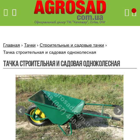
Поиск
Главная
›
Тачки
›
Строительные и садовые тачки
›
Тачка строительная и садовая одноколесная
Тачка строительная и садовая одноколесная
Бетономешалки
Скиф
Бетономешалки с
Бойлеры,
венцовым
водонагреватели
приводом
ARTI
WHV
Газовые
Бетономешалки с
SLIM
котлы ПРОСКУРОВ
редукторным
Бензиновые
приводом
Бойлеры,
Газовые
газонокосилки
водонагреватели
котлы
ARTI
Генераторы
IMMERGAS
Электрические
WHV
бензиновые
напольные
газонокосилки
конденсационные
Бензиновые
Бойлеры,