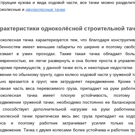
Мотокосы
Культиватор
струкции кузова и вида ходовой части, все тачки можно разделит
минитракторы
КЕНТАВР
ТЭНом
Канадские
грязной
Удлинители
IRON
AL-
и
печи
воды мотопомпы
околесные и
двухколесные тачки
.
к
ANGEL
KO
механическим
Булерьян
Мотоблоки
буру,
Грунтозацепы
управлением
NOVASLAV
ДТЗ
Мотопомпы
к
Электрокосы
с
Мотокультиватор
Iron
шнеку
IRON
Полуоси
варочной
Hyundai
рактеристики одноколёсной строительной та
Бойлеры
Angel
Мотоблоки
ANGEL
(ступицы)
поверхностью
EWT
IRON
Шнеки
Clima
Мотокультиватор
ANGEL
Мотопомпы
для
околесная тачка характеризуется тем, что благодаря конструкти
Мотокосы
Окучники
БУР
KUBUS
Konner&Sohnen
Кентавр
бура
КЕНТАВР
бенностям имеет меньшие габариты по ширине и поэтому своб
DRY
Мотоблоки
Картофелекопалки
Водонагреватель
Грабли
Мотокультиватор
езжает в узких проходах. Также такая тачка обладает бол
Weima
Мотопомпы
Электрокосы
кубической
навесные
STIGA
Аккумуляторные
(Вейма)
Weima
евренностью, ее легче развернуть и она более проста в управле
КЕНТАВР
формы
на
Картофелесажалки
опрыскиватели
с
трактор
 кроме преимуществ, у данной тачки есть и некоторые недостатки.
Мотокультиватор
Мотоблоки
Мотопомпы
двумя
Мотокосы
Сцепки
WEIMA
Мотоопрыскиватели
FORTE
жении по обычному грунту, одно колесо ходовой части у груженой т
BULAT
Твердотопливные
сухими
VITALS
Дисковая
для
котлы
ТЭНами
ьно врезается в грунт, чем затрудняет передвижение. Кроме т
борона
мотоблока
Мотокультиваторы FORTE
Мотоблоки
Мотопомпы
Электрокосы
для
овная часть веса перевозимого груза, припадает на руки работн
BULAT
Konner&Sohnen
Отопительные
Бойлеры
VITALS
минитрактора,
Плуги
Мотокультиваторы ROBIX
печи
ноколесная тачка имеет плохую устойчивость, поэтому 
Газовые
EWT
трактора
Мотоблоки
Мотопомпы
обогреватели
Clima
едвижении груженой тачки, необходимо постоянно ее балансиров
Мотокосы
Плоскорезы
Konner&Sohnen
AL-
Радиаторы
KUBUS
AL-
Картофелесажалка
 способствует дополнительной нагрузке на руки работник
KO
отопления
Водонагреватель
Отопительные
KO
для
Лопата-
Навесное
кубической
хколесной тачки практически весь вес груза припадает на ход
печи,
минитрактора,
отвал
оборудование
формы
Мотопомпы
Камин-
БУРЖУЙКА
трактора
Электрокосы,
Печи-
леса и поэтому работник затрачивает усилия только на
к
с
Forte
булерьян
CANADA
триммеры
каменки
мотоблоку
едвижение. Тачка с двумя колесами более устойчива и работник тр
одним
Прицепы
VESUVI
AL-
Картофелекопалка
для
Бензопилы