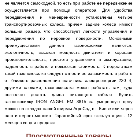
мокрым
для
Мотопомпы
Отопительные
KO
для
бань
не является самоходной, то есть при работе ее передвижение
Сенокосилки
ТЭНом
мотоблоков
HYUNDAI
Твердотопливные
печи,
минитрактора,
и
Электропилы
осуществляется при помощи оператора. Для удобства
котлы
БУРЖУЙКА
трактора
саун
Аккумуляторные
Почвофреза
Бойлеры
Адаптеры
PROTECH
ВЕРТИКАЛЬ
Мотопомпы
CANADA
передвижения и маневренности установлены четыре
ножницы
для
EWT
Высоторезы
для
Аккумуляторные
VITALS
КОСИЛКА
транспортировочных колеса, причем задние колеса имеют
мотоблока
Clima
мотоблоков
пылесосы
Твердотопливные
Отопительные
ДЛЯ
Печи-
Мотокосы
RUNDE
садовые,
больший размер, что способствует легкости управления и
Станки
котлы
печи,
ТРАКТОРА
каменки
FORTE
KOMBI
Ходоуменьшители
воздуходувки
для
Запчасти
БУРЖУЙ
БУРЖУЙКА
для
Разбрасыватели
передвижения по неровной поверхности. Основными
Цилиндрический
заточки
ОГНЕВ
саун
ручные
Косилка
Мотокосы
водонагреватель
преимуществами данной газонокосилки являются:
цепи
Измельчители
Бензиновые пылесосы
VESUVI
Мотоблоки
Твердотопливные
SOLO
для
GRUNHELM
комбинированного
веток
садовые,
Powercraft
котлы
экологичность, высокая мощность двигателя и хорошая
Отопительные
мототрактора
Ручной
нагрева
для
воздуходувки
Бензопилы
МАРТЕН
печи,
Печи-
производительность, простота управления и эксплуатации,
Мотокосы
комплект
с
мотоблоков,
IRON
БУРЖУЙКА
каменки
Мотоблоки
КУЛЬТИВАТОРЫ
WERK
для
мокрым
дробилки
надежность в работе и невысокая стоимость. К недостаткам
ANGEL
Электрические
ПРОСКУРОВ
для
Weima
Твердотопливные
посадки
ТЭНом
веток
Сварочные
пылесосы
саун НОВАСЛАВ
DeLuxe
котлы
такой газонокосилки следует отнести ее зависимость в работе
ОКУЧНИКИ
и
Мотокосы Hyundai
для
аппараты
садовые,
Бензопилы
ПРОСКУРОВ
уборки
Бойлеры
от близкого расположения источника электроэнергии 220 В,
мотоблоков
Vitals
воздуходувки
КЕНТАВР
Семена
картошки
МУЛЬЧИРОВАТЕЛЬ
EWT
Электрокосы
другими словами, газонокосилка может работать там, куда
Циркуляционные
Укропа
(2
Clima
FORTE
Снегоуборщики
Сварочные
Бензопилы
насосы
в
позволяет достать длина питающего кабеля. Купить
Runde
Плуг
для
аппараты КЕНТАВР
VITALS
RODA
1,
Семена
DRY
Аккумуляторные
для
мотоблока
Электрокосы
газонокосилку IRON ANGEL EM 3815 за умеренную цену
3
салата
H
скарификаторы
минитрактора,
WERK
Бензопилы
в
можно на складах нашей фирмы АгроСад в г. Киеве или через
Электроконвекторы
Горизонтальный
трактора,
Сеялка
AL-
1
цилиндрический
мототрактора
наш интернет-магазин. Гарантийный срок эксплуатации - 12
Бензиновые
зерновая
Электротриммеры
Складские
KO
и
водонагреватель
скарификаторы
Hyundai
тележки
месяцев со дня продажи.
4
с
Лопата-
платформенные
Сеялка
в
Бензопилы
Аккумуляторные
двумя
отвал
Электрические
СКИФ
овощная
1)
FORTE
снегоуборщики
сухими
Просмотренные товары
к
скарификаторы