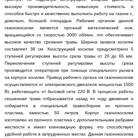
Мотокосы
Культиватор
минитракторы
КЕНТАВР
ТЭНом
Канадские
грязной
Удлинители
IRON
высокую производительность, невысокую стоимость и
AL-
и
печи
воды мотопомпы
к
ANGEL
KO
механическим
Булерьян
способна быстро и качественно выполнить работу на газоне с,
Мотоблоки
буру,
Грунтозацепы
управлением
NOVASLAV
ДТЗ
Мотопомпы
к
довольно, большой площадью. Рабочим органом данной
Электрокосы
с
Мотокультиватор
Iron
шнеку
IRON
Полуоси
газонокосилки является прочный металлический нож,
варочной
Hyundai
Бойлеры
Angel
Мотоблоки
ANGEL
(ступицы)
поверхностью
EWT
IRON
вращающийся со скоростью 3000 об/мин, что обеспечивает
Шнеки
Clima
Мотокультиватор
ANGEL
Мотопомпы
для
Мотокосы
высокое качество срезания травы. Ширина захвата косилки
Окучники
БУР
KUBUS
Konner&Sohnen
Кентавр
бура
КЕНТАВР
DRY
составляет 38 см. Конструкцией косилки предусмотрено 5
Мотоблоки
Картофелекопалки
Водонагреватель
Грабли
Мотокультиватор
Weima
Мотопомпы
ступеней регулировки высоты среза травы от 20 до 65 мм.
Электрокосы
кубической
навесные
STIGA
Аккумуляторные
(Вейма)
Weima
КЕНТАВР
Переключение ступеней регулировки высоты среза
формы
на
Картофелесажалки
опрыскиватели
с
трактор
Мотокультиватор
производится оператором при помощи специального рычага
Мотоблоки
Мотопомпы
двумя
Мотокосы
Сцепки
WEIMA
Мотоопрыскиватели
FORTE
BULAT
Твердотопливные
на корпусе косилки. Привод рабочего органа на газонокосилке
сухими
VITALS
Дисковая
для
котлы
ТЭНами
борона
осуществляется от электрического двигателя мощностью 1500
мотоблока
Мотокультиваторы FORTE
Мотоблоки
Мотопомпы
Электрокосы
для
BULAT
Вт, работающего от бытовой сети 220 В. В процессе работы
Konner&Sohnen
Отопительные
Бойлеры
VITALS
минитрактора,
Плуги
Мотокультиваторы ROBIX
печи
Газовые
скошенная трава отбрасывается назад по ходу движения и
EWT
трактора
Мотоблоки
Мотопомпы
обогреватели
Clima
Мотокосы
собирается в специальный травосборник из прочного
Плоскорезы
Konner&Sohnen
AL-
Радиаторы
KUBUS
AL-
Картофелесажалка
KO
пластика, емкостью 50 литров. Корпус газонокосилки
отопления
Водонагреватель
Отопительные
KO
для
Лопата-
Навесное
кубической
печи,
минитрактора,
изготовлен из прочного пластика с дополнительными ребрами
отвал
оборудование
формы
Мотопомпы
Камин-
БУРЖУЙКА
трактора
Электрокосы,
Печи-
к
жесткости и имеет клиновидную форму, что способствует
с
Forte
булерьян
CANADA
триммеры
каменки
мотоблоку
одним
Прицепы
VESUVI
удобной работе в затрудненных местах. Данная газонокосилка
AL-
Картофелекопалка
для
Бензопилы