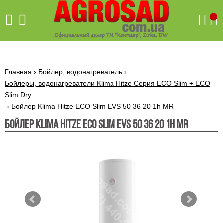
Поиск
Главная
›
Бойлер, водонагреватель
›
Бойлеры, водонагреватели Klima Hitze Серия ECO Slim + ECO
Slim Dry
Бетономешалки
›
Бойлер Klima Hitze ECO Slim EVS 50 36 20 1h MR
Скиф
Бойлер Klima Hitze ECO Slim EVS 50 36 20 1h MR
Бетономешалки с
Бойлеры,
венцовым
водонагреватели
приводом
ARTI
WHV
Газовые
Бетономешалки с
SLIM
котлы ПРОСКУРОВ
редукторным
Бензиновые
приводом
Бойлеры,
Газовые
газонокосилки
водонагреватели
котлы
ARTI
Генераторы
IMMERGAS
Электрические
WHV
бензиновые
напольные
газонокосилки
конденсационные
Бензиновые
Бойлеры,