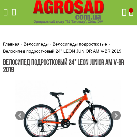
Поиск
Главная
›
Велосипеды
›
Велосипеды подростковые
›
Велосипед подростковый 24" LEON JUNIOR AM V-BR 2019
Велосипед подростковый 24" LEON JUNIOR AM V-BR
Бетономешалки
2019
Скиф
Бетономешалки с
Бойлеры,
венцовым
водонагреватели
приводом
ARTI
WHV
Газовые
Бетономешалки с
SLIM
котлы ПРОСКУРОВ
редукторным
Бензиновые
приводом
Бойлеры,
Газовые
газонокосилки
водонагреватели
котлы
ARTI
Генераторы
IMMERGAS
Электрические
WHV
бензиновые
напольные
газонокосилки
конденсационные
Бензиновые
Бойлеры,