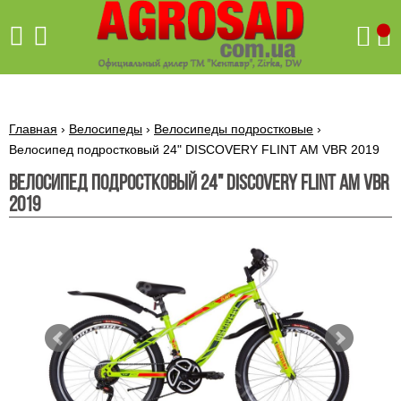
Поиск
Главная
›
Велосипеды
›
Велосипеды подростковые
›
Велосипед подростковый 24" DISCOVERY FLINT AM VBR 2019
Велосипед подростковый 24" DISCOVERY FLINT AM VBR
Бетономешалки
2019
Скиф
Бетономешалки с
Бойлеры,
венцовым
водонагреватели
приводом
ARTI
WHV
Газовые
Бетономешалки с
SLIM
котлы ПРОСКУРОВ
редукторным
Бензиновые
приводом
Бойлеры,
Газовые
газонокосилки
водонагреватели
котлы
ARTI
Генераторы
IMMERGAS
Электрические
WHV
бензиновые
напольные
газонокосилки
конденсационные
Бензиновые
Бойлеры,