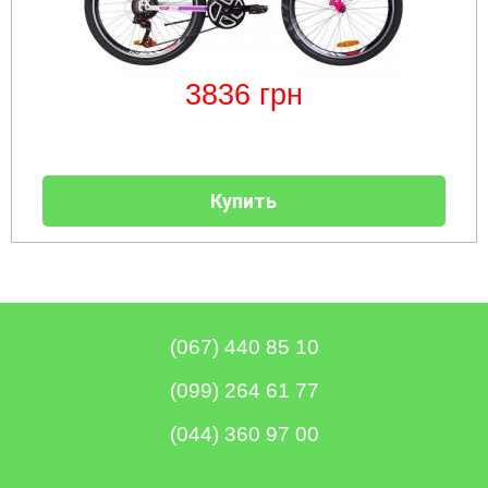
Мотокосы
Культиватор
минитракторы
КЕНТАВР
ТЭНом
Канадские
грязной
Удлинители
IRON
AL-
и
печи
воды мотопомпы
к
ANGEL
KO
механическим
Булерьян
Мотоблоки
буру,
Грунтозацепы
управлением
NOVASLAV
ДТЗ
Мотопомпы
к
Электрокосы
с
Мотокультиватор
Iron
шнеку
3836
грн
IRON
Полуоси
варочной
Hyundai
Бойлеры
Angel
Мотоблоки
ANGEL
(ступицы)
поверхностью
EWT
IRON
Шнеки
Clima
Мотокультиватор
ANGEL
Мотопомпы
для
Мотокосы
Окучники
БУР
KUBUS
Konner&Sohnen
Кентавр
бура
КЕНТАВР
DRY
Мотоблоки
Картофелекопалки
Водонагреватель
Грабли
Мотокультиватор
Weima
Мотопомпы
Купить
Электрокосы
кубической
навесные
STIGA
Аккумуляторные
(Вейма)
Weima
КЕНТАВР
формы
на
Картофелесажалки
опрыскиватели
с
трактор
Мотокультиватор
Мотоблоки
Мотопомпы
двумя
Мотокосы
Сцепки
WEIMA
Мотоопрыскиватели
FORTE
BULAT
Твердотопливные
сухими
VITALS
Дисковая
для
котлы
ТЭНами
борона
мотоблока
Мотокультиваторы FORTE
Мотоблоки
Мотопомпы
Электрокосы
для
BULAT
Konner&Sohnen
Отопительные
Бойлеры
VITALS
минитрактора,
Плуги
Мотокультиваторы ROBIX
печи
(067) 440 85 10
Газовые
EWT
трактора
Мотоблоки
Мотопомпы
обогреватели
Clima
Мотокосы
Плоскорезы
Konner&Sohnen
AL-
Радиаторы
KUBUS
AL-
Картофелесажалка
(099) 264 61 77
KO
отопления
Водонагреватель
Отопительные
KO
для
Лопата-
Навесное
кубической
печи,
минитрактора,
отвал
(044) 360 97 00
оборудование
формы
Мотопомпы
Камин-
БУРЖУЙКА
трактора
Электрокосы,
Печи-
к
с
Forte
булерьян
CANADA
триммеры
каменки
мотоблоку
одним
Прицепы
VESUVI
AL-
Картофелекопалка
для
Бензопилы