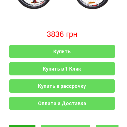
Дизельные
двигатели
Газонокосилка-
водонагреватели
генераторы
Газовые
Дровоколы
робот
ARTI
котлы
Дизельные
AL-
WHH
Генераторы
IMMERGAS
двигатели
KO
SLIM
Газонокосилки IRON
газ
настенные
ANGEL
бензин
конденсационные
Двигатели
Дровоколы
Бойлеры,
Запчасти
с воздушным
Iron
водонагреватели
3836
грн
Газонокосилки
для
Генераторы
Газовые
охлаждением
Angel
ARTI
VITALS
коробки
IRON
котлы
WHH
переключения
ANGEL
IMMERGAS
Двигатели
Дровоколы
передач
Газонокосилки
настенные
с водяным
Konner&Sohnen
КПП
Купить
Бойлеры,
AL-
традиционные
Генераторы
охлаждением
180N/190N/195N
водонагреватели
KO
Кентавр
Зарядные
ARTI
Дровоколы
устройства
Газовые
Двигатели
WH
Scheppach
Запчасти
Газонокосилки
котлы
Генераторы
Купить в 1 Клик
без
COMPACT
для
GRUNHELM
дымоходные
Vitals
Пуско-
электростартера
Электрические
мотоблоков
Дровоколы
зарядные
измельчители
168F-
Бойлеры,
Скиф
Оборудование
устройства
Газовые
Генераторы
Двигатели
170F
водонагреватели
дополнительное
Купить в рассрочку
котлы
Forte
с
Бензиновые
ELDOM
для
отопления
(Форте)
электростартером
измельчители
Канадские
Запчасти
техники
IMMERGAS
веток
печи
для
Проточные
AL-
Генераторы
Двигатели
Булерьян
мотоблоков
Оплата и Доставка
водонагреватели
KO
Газовые
GERRARD
KЕНТАВР
Измельчители
175N
ELDOM
котлы
(ДЖЕРАРД)
веток,
-
Канадские
Газонокосилки
Катки
парапетные
веткоизмельчители
180N
Двигатели
печи
Бойлеры,
HYUNDAI
садовые
Генераторы
Iron
IRON
Булерьян
водонагреватели
и
Werk
Компостеры
Angel
ANGEL
NOVASLAV
Запчасти
ISTO
аэраторы