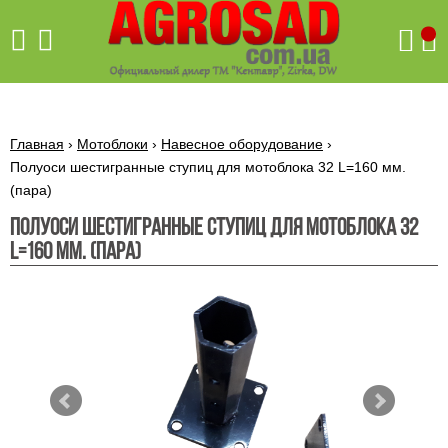
Поиск
Главная
›
Мотоблоки
›
Навесное оборудование
›
Полуоси шестигранные ступиц для мотоблока 32 L=160 мм.
(пара)
Бетономешалки
Полуоси шестигранные ступиц для мотоблока 32
Скиф
L=160 мм. (пара)
Бетономешалки с
Бойлеры,
венцовым
водонагреватели
приводом
ARTI
WHV
Газовые
Бетономешалки с
SLIM
котлы ПРОСКУРОВ
редукторным
Бензиновые
приводом
Бойлеры,
Газовые
газонокосилки
водонагреватели
котлы
ARTI
Генераторы
IMMERGAS
Электрические
WHV
бензиновые
напольные
газонокосилки
конденсационные
Бензиновые
Бойлеры,