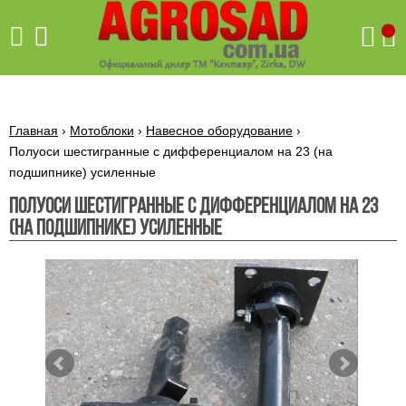
Поиск
Главная
›
Мотоблоки
›
Навесное оборудование
›
Полуоси шестигранные с дифференциалом на 23 (на
подшипнике) усиленные
Бетономешалки
Полуоси шестигранные с дифференциалом на 23
Скиф
(на подшипнике) усиленные
Бетономешалки с
Бойлеры,
венцовым
водонагреватели
приводом
ARTI
WHV
Газовые
Бетономешалки с
SLIM
котлы ПРОСКУРОВ
редукторным
Бензиновые
приводом
Бойлеры,
Газовые
газонокосилки
водонагреватели
котлы
ARTI
Генераторы
IMMERGAS
Электрические
WHV
бензиновые
напольные
газонокосилки
конденсационные
Бензиновые
Бойлеры,