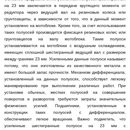
мокрым
для
Мотопомпы
Отопительные
KO
для
бань
Сенокосилки
ТЭНом
мотоблоков
на 23 мм заключается в передаче крутящего момента от
HYUNDAI
Твердотопливные
печи,
минитрактора,
и
Электропилы
котлы
БУРЖУЙКА
трактора
саун
Аккумуляторные
редуктора через ведущий вал на резиновые колеса или
Почвофреза
Бойлеры
Адаптеры
PROTECH
ВЕРТИКАЛЬ
Мотопомпы
CANADA
ножницы
грунтозацепы, в зависимости от того, что в данный момент
для
EWT
Высоторезы
для
Аккумуляторные
VITALS
КОСИЛКА
мотоблока
Clima
мотоблоков
пылесосы
Твердотопливные
установлено на мотоблоке. Кроме того, за счет использования
Отопительные
ДЛЯ
Печи-
Мотокосы
RUNDE
садовые,
Станки
котлы
печи,
ТРАКТОРА
каменки
FORTE
таких полуосей производится фиксация резиновых колес или
KOMBI
Ходоуменьшители
воздуходувки
для
Запчасти
БУРЖУЙ
БУРЖУЙКА
для
Разбрасыватели
Цилиндрический
грунтозацепов на валу мотоблока. Такие полуоси
заточки
ОГНЕВ
саун
ручные
Косилка
Мотокосы
водонагреватель
цепи
Измельчители
Бензиновые пылесосы
VESUVI
Мотоблоки
Твердотопливные
SOLO
для
устанавливаются на мотоблоки с воздушным охлаждением,
GRUNHELM
комбинированного
веток
садовые,
Powercraft
котлы
Отопительные
мототрактора
Ручной
нагрева
имеющих сплошной шестигранный ведущий вал с размером
для
воздуходувки
Бензопилы
МАРТЕН
печи,
Печи-
Мотокосы
комплект
с
мотоблоков,
IRON
между гранями 23 мм. Усиленными данные полуоси называют
БУРЖУЙКА
каменки
Мотоблоки
КУЛЬТИВАТОРЫ
WERK
для
мокрым
дробилки
ANGEL
Электрические
ПРОСКУРОВ
для
Weima
Твердотопливные
потому, что они изготовлены из качественного металла и
посадки
ТЭНом
веток
Сварочные
пылесосы
саун НОВАСЛАВ
DeLuxe
котлы
ОКУЧНИКИ
и
Мотокосы Hyundai
для
имеют большой запас прочности. Механизм дифференциала,
аппараты
садовые,
Бензопилы
ПРОСКУРОВ
уборки
Бойлеры
мотоблоков
Vitals
воздуходувки
КЕНТАВР
установленный на данных полуосях, способствует легкому
Семена
картошки
МУЛЬЧИРОВАТЕЛЬ
EWT
Электрокосы
Циркуляционные
Укропа
(2
Clima
маневрированию при выполнении различных работ. При
FORTE
Снегоуборщики
Сварочные
Бензопилы
насосы
в
Runde
Плуг
для
аппараты КЕНТАВР
установке обычных, жестких полуосей на совершение
VITALS
RODA
1,
Семена
DRY
Аккумуляторные
для
мотоблока
Электрокосы
3
салата
поворотов и разворотов требуются затраты значительных
H
скарификаторы
минитрактора,
WERK
Бензопилы
в
Электроконвекторы
Горизонтальный
трактора,
физических усилий. Подшипники, установленные в
Сеялка
AL-
1
цилиндрический
мототрактора
Бензиновые
зерновая
Электротриммеры
Складские
KO
и
конструкции таких полуосей с дифференциалом,
водонагреватель
скарификаторы
Hyundai
тележки
4
с
обеспечивают легкое вращение. Важно подметить, что
Лопата-
платформенные
Сеялка
в
Бензопилы
Аккумуляторные
двумя
отвал
Электрические
СКИФ
овощная
усиленные шестигранные полуоси на 23 мм с
1)
FORTE
снегоуборщики
сухими
к
скарификаторы