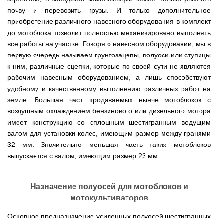
Мотокосы
Культиватор
минитракторы
КЕНТАВР
ТЭНом
Канадские
грязной
Удлинители
IRON
почву и перевозить грузы. И только дополнительное
AL-
и
печи
воды мотопомпы
к
ANGEL
KO
механическим
Булерьян
приобретение различного навесного оборудования в комплект
Мотоблоки
буру,
Грунтозацепы
управлением
NOVASLAV
ДТЗ
Мотопомпы
к
до мотоблока позволит полностью механизировано выполнять
Электрокосы
с
Мотокультиватор
Iron
шнеку
IRON
Полуоси
все работы на участке. Говоря о навесном оборудовании, мы в
варочной
Hyundai
Бойлеры
Angel
Мотоблоки
ANGEL
(ступицы)
поверхностью
EWT
IRON
первую очередь называем грунтозацепы, полуоси или ступицы
Шнеки
Clima
Мотокультиватор
ANGEL
Мотопомпы
для
Мотокосы
к ним, различные сцепки, которые по своей сути не являются
Окучники
БУР
KUBUS
Konner&Sohnen
Кентавр
бура
КЕНТАВР
DRY
рабочим навесным оборудованием, а лишь способствуют
Мотоблоки
Картофелекопалки
Водонагреватель
Грабли
Мотокультиватор
Weima
Мотопомпы
удобному и качественному выполнению различных работ на
Электрокосы
кубической
навесные
STIGA
Аккумуляторные
(Вейма)
Weima
КЕНТАВР
земле. Большая част продаваемых нынче мотоблоков с
формы
на
Картофелесажалки
опрыскиватели
с
трактор
Мотокультиватор
воздушным охлаждением бензинового или дизельного мотора
Мотоблоки
Мотопомпы
двумя
Мотокосы
Сцепки
WEIMA
Мотоопрыскиватели
FORTE
BULAT
Твердотопливные
имеет конструкцию со сплошным шестигранным ведущим
сухими
VITALS
Дисковая
для
котлы
ТЭНами
борона
валом для установки колес, имеющим размер между гранями
мотоблока
Мотокультиваторы FORTE
Мотоблоки
Мотопомпы
Электрокосы
для
BULAT
32 мм. Значительно меньшая часть таких мотоблоков
Konner&Sohnen
Отопительные
Бойлеры
VITALS
минитрактора,
Плуги
Мотокультиваторы ROBIX
печи
Газовые
выпускается с валом, имеющим размер 23 мм.
EWT
трактора
Мотоблоки
Мотопомпы
обогреватели
Clima
Мотокосы
Плоскорезы
Konner&Sohnen
AL-
Радиаторы
KUBUS
AL-
Картофелесажалка
KO
отопления
Водонагреватель
Отопительные
KO
для
Лопата-
Навесное
Назначение полуосей для мотоблоков и
кубической
печи,
минитрактора,
отвал
оборудование
формы
Мотопомпы
Камин-
БУРЖУЙКА
трактора
Электрокосы,
Печи-
мотокультиваторов
к
с
Forte
булерьян
CANADA
триммеры
каменки
мотоблоку
одним
Прицепы
VESUVI
AL-
Картофелекопалка
для
Основное предназначение усиленных полуосей шестигранных
Бензопилы