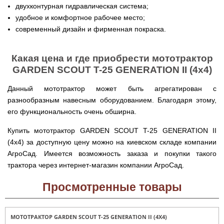
Runde
мотоблоков
двухконтурная гидравлическая система;
H
Опрыскиватели
Горизонтальный
удобное и комфортное рабочее место;
для
цилиндрический
современный дизайн и фирменная покраска.
трактора,
водонагреватель
минитрактора,
с
мототрактора
мокрым
Какая цена и где приобрести мототрактор
ТЭНом
Разбрасыватель
GARDEN SCOUT T-25 GENERATION II (4х4)
удобрений
Бойлеры
для
EWT
трактора,
Данный мототрактор может быть агрегатирован с
Clima
минитрактора,
Runde
разнообразным навесным оборудованием. Благодаря этому,
мототрактора
Licht
его функциональность очень обширна.
V
Снегоуборщики
Вертикальный
для
Купить мототрактор GARDEN SCOUT T-25 GENERATION II
цилиндрический
мототрактора
водонагреватель
(4х4) за доступную цену можно на киевском складе компании
с
АгроСад. Имеется возможность заказа и покупки такого
мокрым
Чеснококопалка
ТЭНом
для
трактора через интернет-магазин компании АгроСад.
и
мототрактора,
скрытым
минитрактора,
Просмотренные товары
регулятором
трактора
мощности
Чеснокосажалки
Бойлеры
для
МОТОТРАКТОР GARDEN SCOUT T-25 GENERATION II (4X4)
EWT
трактора,