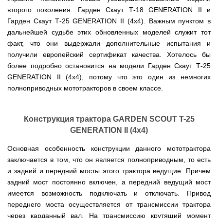
Мотокосы
Культиватор
минитракторы
КЕНТАВР
ТЭНом
Канадские
грязной
Удлинители
IRON
второго поколения: Гарден Скаут Т-18 GENERATION II и
AL-
и
печи
воды мотопомпы
к
ANGEL
KO
механическим
Булерьян
Гарден Скаут Т-25 GENERATION II (4х4). Важным пунктом в
Мотоблоки
буру,
Грунтозацепы
управлением
NOVASLAV
ДТЗ
Мотопомпы
к
дальнейшей судьбе этих обновленных моделей служит тот
Электрокосы
с
Мотокультиватор
Iron
шнеку
IRON
Полуоси
факт, что они выдержали дополнительные испытания и
варочной
Hyundai
Бойлеры
Angel
Мотоблоки
ANGEL
(ступицы)
поверхностью
EWT
IRON
получили европейский сертификат качества. Хотелось бы
Шнеки
Clima
Мотокультиватор
ANGEL
Мотопомпы
для
более подробно остановится на модели Гарден Скаут Т-25
Мотокосы
Окучники
БУР
KUBUS
Konner&Sohnen
Кентавр
бура
КЕНТАВР
DRY
GENERATION II (4х4), потому что это один из немногих
Мотоблоки
Картофелекопалки
Водонагреватель
Грабли
Мотокультиватор
Weima
Мотопомпы
полноприводных мототракторов в своем классе.
Электрокосы
кубической
навесные
STIGA
Аккумуляторные
(Вейма)
Weima
КЕНТАВР
формы
на
Картофелесажалки
опрыскиватели
с
трактор
Мотокультиватор
Мотоблоки
Мотопомпы
двумя
Мотокосы
Сцепки
WEIMA
Мотоопрыскиватели
Конструкция трактора GARDEN SCOUT T-25
FORTE
BULAT
Твердотопливные
сухими
VITALS
Дисковая
для
котлы
GENERATION II (4х4)
ТЭНами
борона
мотоблока
Мотокультиваторы FORTE
Мотоблоки
Мотопомпы
Электрокосы
для
BULAT
Konner&Sohnen
Отопительные
Бойлеры
VITALS
минитрактора,
Основная особенность конструкции данного мототрактора
Плуги
Мотокультиваторы ROBIX
печи
Газовые
EWT
трактора
заключается в том, что он является полноприводным, то есть
Мотоблоки
Мотопомпы
обогреватели
Clima
Мотокосы
Плоскорезы
Konner&Sohnen
AL-
Радиаторы
и задний и передний мосты этого трактора ведущие. Причем
KUBUS
AL-
Картофелесажалка
KO
отопления
Водонагреватель
Отопительные
KO
для
задний мост постоянно включен, а передний ведущий мост
Лопата-
Навесное
кубической
печи,
минитрактора,
отвал
имеется возможность подключать и отключать. Привод
оборудование
формы
Мотопомпы
Камин-
БУРЖУЙКА
трактора
Электрокосы,
Печи-
к
с
Forte
булерьян
CANADA
переднего моста осуществляется от трансмиссии трактора
триммеры
каменки
мотоблоку
одним
Прицепы
VESUVI
AL-
Картофелекопалка
для
через карданный вал. На трансмиссию крутящий момент
Бензопилы