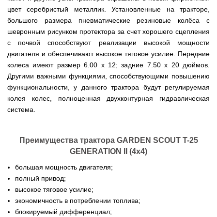
веток
Электрокультиваторы
цилиндрический
Грабли
для
Scheppach
цвет серебристый металлик. Установленные на тракторе,
Электрические
водонагреватель
для
трактора,
большого размера пневматические резиновые колёса с
цепные
с
мотоблока
минитрактора,
пилы,
двумя
мототрактора
шевронным рисунком протектора за счет хорошего сцепления
электропилы
сухими
Культиваторы
с почвой способствуют реализации высокой мощности
Iron
ТЭНами
для
Картофелекопалки
Angel
и
двигателя и обеспечивают высокое тяговое усилие. Передние
мотоблока
для
уменьшенным
КРН
мототрактора
колеса имеют размер 6.00 х 12; задние 7.50 х 20 дюймов.
диаметром
Электрические
и
Другими важными функциями, способствующими повышению
цепные
КПС
Лопата
пилы,
Бойлеры
для
функциональности, у данного трактора будут регулируемая
отвал
электропилы
EWT
прополки
для
колея колес, полноценная двухконтурная гидравлическая
Vitals
Clima
и
мототрактора
Runde
система.
сплошной
DRY
Электрические
обработки
Навесная
V
цепные
почвы
система
Вертикальный
пилы,
на
цилиндрический
электропилы
Преимущества трактора GARDEN SCOUT T-25
Мульчирователи
3
водонагреватель
Кентавр
для
GENERATION II (4х4)
точки
с
мотоблока
к
двумя
мототрактору
большая мощность двигателя;
сухими
Опрыскиватели
(переходник
ТЭНами
полный привод;
для
с
высокое тяговое усилие;
мотоблоков
1
Бойлеры
точки
экономичность в потреблении топлива;
EWT
на
Помпы
Clima
блокируемый дифференциал;
3)
для