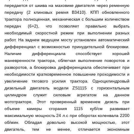
мокрым
для
Мотопомпы
Отопительные
KO
для
бань
Сенокосилки
ТЭНом
мотоблоков
передается от шкива на маховике двигателя через ременную
HYUNDAI
Твердотопливные
печи,
минитрактора,
и
Электропилы
котлы
БУРЖУЙКА
трактора
саун
передачу (2 клиновых ремня В3410). КПП обновленного
Аккумуляторные
Почвофреза
Бойлеры
Адаптеры
PROTECH
ВЕРТИКАЛЬ
Мотопомпы
CANADA
ножницы
трактора полноценная, механическая с большим количеством
для
EWT
Высоторезы
для
Аккумуляторные
VITALS
КОСИЛКА
мотоблока
Clima
мотоблоков
пылесосы
передач (6+2), что позволяет правильно выбрать
Твердотопливные
Отопительные
ДЛЯ
Печи-
Мотокосы
RUNDE
садовые,
Станки
котлы
печи,
ТРАКТОРА
каменки
FORTE
необходимый скоростной режим при выполнении разных
KOMBI
Ходоуменьшители
воздуходувки
для
Запчасти
БУРЖУЙ
БУРЖУЙКА
для
Разбрасыватели
Цилиндрический
работ. На заднем ведущем мосту установлен автоматический
заточки
ОГНЕВ
саун
ручные
Косилка
Мотокосы
водонагреватель
цепи
Измельчители
Бензиновые пылесосы
VESUVI
Мотоблоки
Твердотопливные
SOLO
дифференциал с возможностью принудительной блокировки.
для
GRUNHELM
комбинированного
веток
садовые,
Powercraft
котлы
Отопительные
мототрактора
Ручной
Наличие дифференциала способствует хорошей
нагрева
для
воздуходувки
Бензопилы
МАРТЕН
печи,
Печи-
Мотокосы
комплект
с
мотоблоков,
IRON
маневренности трактора, облегчая выполнение поворотов и
БУРЖУЙКА
каменки
Мотоблоки
КУЛЬТИВАТОРЫ
WERK
для
мокрым
дробилки
ANGEL
Электрические
ПРОСКУРОВ
для
Weima
Твердотопливные
разворотов, а блокировка дифференциала обеспечивает при
посадки
ТЭНом
веток
Сварочные
пылесосы
саун НОВАСЛАВ
DeLuxe
котлы
ОКУЧНИКИ
и
Мотокосы Hyundai
для
необходимости кратковременное повышение проходимости и
аппараты
садовые,
Бензопилы
ПРОСКУРОВ
уборки
Бойлеры
мотоблоков
Vitals
воздуходувки
КЕНТАВР
увеличение тягового усилия трактора. Одноцилиндровый
Семена
картошки
МУЛЬЧИРОВАТЕЛЬ
EWT
Электрокосы
Циркуляционные
Укропа
(2
дизельный двигатель модели ZS1115 с горизонтальным
Clima
FORTE
Снегоуборщики
Сварочные
Бензопилы
насосы
в
Runde
Плуг
для
аппараты КЕНТАВР
цилиндром служит силовым агрегатом на данном
VITALS
RODA
1,
Семена
DRY
Аккумуляторные
для
мотоблока
Электрокосы
3
салата
мототракторе. Этот проверенный временем дизель при
H
скарификаторы
минитрактора,
WERK
Бензопилы
в
Электроконвекторы
Горизонтальный
трактора,
объеме камеры сгорания 1115 куб/см развивает
Сеялка
AL-
1
цилиндрический
мототрактора
Бензиновые
зерновая
Электротриммеры
Складские
максимальную мощность 24 л.с при оборотах коленвала 2200
KO
и
водонагреватель
скарификаторы
Hyundai
тележки
4
с
об/мин. Обладая довольно высокой мощностью, этот
Лопата-
платформенные
Сеялка
в
Бензопилы
Аккумуляторные
двумя
отвал
Электрические
СКИФ
двигатель, тем не менее, отличается экономным
овощная
1)
FORTE
снегоуборщики
сухими
к
скарификаторы