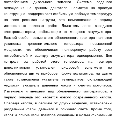
для
ТЭНами
потреблением дизельного топлива. Система водяного
трактору
Тачки
мотоблока
Тележки
Окучники
Бензопилы
Бензиновые
строительные
охлаждения на данном двигателе, несмотря на простую
Скарификатор
инструментальные
ручные
WERK
снегоуборщики
Бойлеры
и
Сеялка
Аэратор
СКИФ
Чеснокосажалки
конструкцию, поддерживает стабильную рабочую температуру
EWT
садовые
зерновая
AL-
для
Твердотопливные
Картофелекопалка
Clima
Аккумуляторные
Электрические
на всех режимах нагрузки, что немаловажно в период
тачки
для
KO
мотоблока
котлы
ручная
Runde
пилы
снегоуборщики
минитрактора,
интенсивных полевых работ. Двигатель легко заводится
ПРОСКУРОВ
DRY
трактора
Скарификатор-
Чеснококопалка
Slim
электростартером, работающим от мощного аккумулятора.
Лопата-
Аккумуляторные
Снегоуборщики
аэратор
для
Твердотопливные
H
отвал
пилы
IRON
Важной особенностью этого обновленного трактора является
Сеялки
Hyundai
мотоблока,
котлы
Горизонтальный
ручная
AL-
ANGEL
овощные
мототрактора
БУРЖУЙ
установка дополнительного генератора повышенной
цилиндрический
Коптильня
для
KO
водонагреватель
домашняя
уборки
мощности, что обеспечивает полноценную работу всех
Снегоуборщики
ПОЧВОФРЕЗЫ
с
Комплект
Твердотопливные
снега
Бензопилы
AL-
Электрокультиваторы Кентавр
потребителей и зарядку аккумулятора одновременно. Для
двумя
для
котлы
Летний
Hyundai
KO
ЭКСКАВАТОР
сухими
переоборудования
МАРТЕН
контроля за работой этого генератора на тракторе
душ
Ручной
Электрокультиваторы IRON
НАВЕСНОЙ
Электросамокат
ТЭНами
мотоблока
для
инструмент
дополнительно установлен цифровой вольтметр на
Электрические
Снегоуборщики
ANGEL
SPARK
и
в
Твердотопливные
дачи,
для
цепные
Weima
KICKSCOOTER
уменьшенным
мототрактор
ПОГРУЗЧИК
обновленном щитке приборов. Кроме вольтметра, на щитке
котлы
душевая
культивации
пилы,
Электрокультиваторы
MAXi
диаметром
ФРОНТАЛЬНЫЙ
Protech
кабинка
также установлены указатель температуры охлаждающей
электропилы
Снегоуборщики
Konner&Sohnen
10"
Бороны
AL-
HYUNDAI
36V
жидкости, указатель давления масла и счетчик моточасов.
Бойлеры
дисковые,
Грабли
Твердотопливные
Шампура
KO
500W
Электрокультиваторы
EWT
роторные
ворошилки
котлы
Изменился и внешний вид обновленного мототрактора, в
15AH
Снегоуборщики
Hyundai
Clima
и
навесные
VESUVI
первую очередь это касается нового современного капота.
Электрические
ам2
STIGA
Runde
зубовые
на
цепные
задний
DRY
бороны
мототрактор
Электрокультиваторы
Спереди капота, в отличие от других моделей, установлены
пилы,
мотор
Slim
для
Scheppach
раздельные фары дальнего и ближнего света. Кроме того,
электропилы
(Синий)
V
мотоблока
Измельчитель
Hyundai
капот и другие узлы трактора окрашены в новый фирменный
Вертикальный