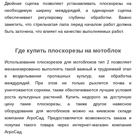
мокрым
для
Мотопомпы
Отопительные
KO
для
бань
Двойная сцепка позволяет устанавливать плоскорезы на
Сенокосилки
ТЭНом
мотоблоков
HYUNDAI
Твердотопливные
печи,
минитрактора,
и
Электропилы
необходимую ширину междурядий, а одинарная сцепка
котлы
БУРЖУЙКА
трактора
саун
Аккумуляторные
Почвофреза
Бойлеры
Адаптеры
PROTECH
ВЕРТИКАЛЬ
Мотопомпы
CANADA
обеспечивает регулировку глубины обработки. Важно
ножницы
для
EWT
Высоторезы
для
Аккумуляторные
VITALS
КОСИЛКА
заметить, что стрельчатая лапа перед началом работ должна
мотоблока
Clima
мотоблоков
пылесосы
Твердотопливные
Отопительные
ДЛЯ
Печи-
Мотокосы
RUNDE
садовые,
Станки
быть заточена, что влияет на качество выполняемых работ.
котлы
печи,
ТРАКТОРА
каменки
FORTE
KOMBI
Ходоуменьшители
воздуходувки
для
Запчасти
БУРЖУЙ
БУРЖУЙКА
для
Разбрасыватели
Цилиндрический
заточки
ОГНЕВ
саун
ручные
Косилка
Мотокосы
водонагреватель
цепи
Измельчители
Бензиновые пылесосы
VESUVI
Мотоблоки
Твердотопливные
SOLO
для
GRUNHELM
комбинированного
Где купить плоскорезы на мотоблок
веток
садовые,
Powercraft
котлы
Отопительные
мототрактора
Ручной
нагрева
для
воздуходувки
Бензопилы
МАРТЕН
печи,
Печи-
Мотокосы
комплект
с
мотоблоков,
IRON
БУРЖУЙКА
Использование плоскорезов для мотоблоков тип 2 позволяет
каменки
Мотоблоки
КУЛЬТИВАТОРЫ
WERK
для
мокрым
дробилки
ANGEL
Электрические
ПРОСКУРОВ
для
Weima
Твердотопливные
посадки
механизированно выполнять такой важный и трудоемкий этап
ТЭНом
веток
Сварочные
пылесосы
саун НОВАСЛАВ
DeLuxe
котлы
ОКУЧНИКИ
и
Мотокосы Hyundai
для
аппараты
в возделывании пропашных культур, как обработка
садовые,
Бензопилы
ПРОСКУРОВ
уборки
Бойлеры
мотоблоков
Vitals
воздуходувки
КЕНТАВР
Семена
междурядий. При этом не только рыхлится почва и
картошки
МУЛЬЧИРОВАТЕЛЬ
EWT
Электрокосы
Циркуляционные
Укропа
(2
Clima
уничтожаются сорняки, также обеспечиваются лучшие условия
FORTE
Снегоуборщики
Сварочные
Бензопилы
насосы
в
Runde
Плуг
для
аппараты КЕНТАВР
роста культурных растений. Купить недорого за доступную
VITALS
RODA
1,
Семена
DRY
Аккумуляторные
для
мотоблока
Электрокосы
3
салата
цену такие плоскорезы, а также другое навесное
H
скарификаторы
минитрактора,
WERK
Бензопилы
в
Электроконвекторы
Горизонтальный
трактора,
оборудование для мотоблоков можно на киевском складе
Сеялка
AL-
1
цилиндрический
мототрактора
Бензиновые
зерновая
Электротриммеры
Складские
KO
и
компании АгроСад. Предоставляется возможность заказа и
водонагреватель
скарификаторы
Hyundai
тележки
4
с
покупки такого товара через интернет-магазин компании
Лопата-
платформенные
Сеялка
в
Бензопилы
Аккумуляторные
двумя
отвал
Электрические
СКИФ
овощная
АгроСад.
1)
FORTE
снегоуборщики
сухими
к
скарификаторы