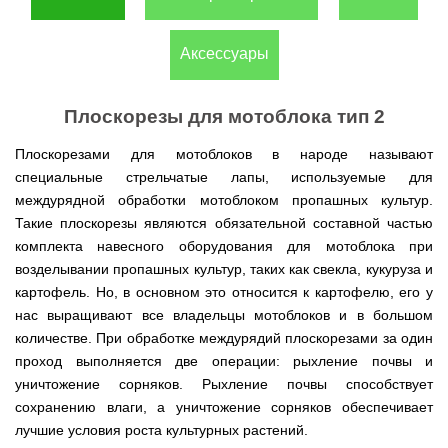
(Верк)
закрытые
для
IV
Измельчители
мотоблоков
Двигатели
Компрессоры с
/
Канадские
Катки
Генераторы
Компостеры
веток,
177F
VITALS
прямым
IH
печи
для
Аксессуары
Weima
открытые
веткоизмельчители
приводом
Булерьян
газона
Кондиционеры
Vitals
VESUVI
Запчасти
Двигатели
Бойлеры,
AL-
GREE
Генераторы
для
WEIMA
Компрессоры с
водонагреватели
KO
Кормоизмельчители
Sadko
Измельчители
мотоблоков
ременным
ISTO
Канадские
Плоскорезы для мотоблока тип 2
Кондиционеры
Powercraft
(Садко)
веток,
190N
приводом
IVC
печи
Двигатели
OSAKA
веткоизмельчители
Combi
Булерьян
Мотокосы
BULAT
Плоскорезами для мотоблоков в народе называют
AL-
Кормоизмельчители
Генераторы
CANADA
Запчасти
KO
ДТЗ
AL-
специальные стрельчатые лапы, используемые для
для
Бойлеры,
Электрокосы
Двигатели
KO
мотоблоков
водонагреватели
Канадские
ZUBR
междурядной обработки мотоблоком пропашных культур.
Измельчители
195N
ISTO
печи
Кусторезы
Масло
Такие плоскорезы являются обязательной составной частью
веток,
Генераторы
IVD
Булерьян
Двигатели
AL-
веткоизмельчители
KONNER
DRY
VESUVI
Коробки
комплекта навесного оборудования для мотоблока при
TATA
KO
Аккумуляторные
Konner&Sohnen
Дизельные
SOHNEN
с
передач
триммеры
возделывании пропашных культур, таких как свекла, кукуруза и
мотоблоки
варочной
КПП,
Бойлеры,
и
Двигатели
Масло
Измельчители
картофель. Но, в основном это относится к картофелю, его у
поверхностью
Инверторные
редукторы
водонагреватели Novatec
Мотобуры
косы
GRUNWELT
Iron
веток
Бензиновые
генераторы
на
Irin
нас выращивают все владельцы мотоблоков и в большом
Angel
Hyundai
мотоблоки
KONNER
мотоблоки
Канадские
Angel
Бойлеры
Аккумуляторный
Мотокультиваторы Кентавр
Двигатели
количестве. При обработке междурядий плоскорезами за один
SOHNEN
печи
EWT
инструмент
ДТЗ
Измельчители
Мотоблоки
Булерьян
Шины,
проход выполняется две операции: рыхление почвы и
Clima
Мотобуры
AL-
Мотокультиваторы IRON
Бензиновые мотопомпы
веток,
с
CANADA
диски,
FLACH
Vitals
KO
уничтожение сорняков. Рыхление почвы способствует
ANGEL
Двигатели
веткоизмельчители
водяным
с
камеры
Плоский
EASY
с
Скиф
охлаждением
сохранению влаги, а уничтожение сорняков обеспечивает
варочной
на
Дизельные мотопомпы
водонагреватель
Мотороллеры
Мотобуры
FLEX
центробежным
Мотокультиваторы PUBERT
поверхностью
мотоблоки
с
SPARK
Кентавр
лучшие условия роста культурных растений.
сцеплением
и
Мотоблоки
мокрым
Для