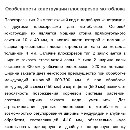
Мотокосы
Культиватор
минитракторы
КЕНТАВР
ТЭНом
Канадские
грязной
Удлинители
IRON
AL-
и
печи
воды мотопомпы
Особенности конструкции плоскорезов мотоблока
к
ANGEL
KO
механическим
Булерьян
Мотоблоки
буру,
Грунтозацепы
управлением
NOVASLAV
ДТЗ
Мотопомпы
к
Плоскорезы тип 2 имеют схожий вид и подобную конструкцию
Электрокосы
с
Мотокультиватор
Iron
шнеку
IRON
Полуоси
варочной
Hyundai
с другими плоскорезами для мотоблоков. Основой
Бойлеры
Angel
Мотоблоки
ANGEL
(ступицы)
поверхностью
EWT
IRON
конструкции их является мощная стойка прямоугольного
Шнеки
Clima
Мотокультиватор
ANGEL
Мотопомпы
для
Мотокосы
сечения 10 х 40 мм, в нижней части которой с помощью
Окучники
БУР
KUBUS
Konner&Sohnen
Кентавр
бура
КЕНТАВР
DRY
сварки прикреплена плоская стрельчатая лапа из металла
Мотоблоки
Картофелекопалки
Водонагреватель
Грабли
Мотокультиватор
Weima
Мотопомпы
толщиной 4 мм. Отличие плоскорезов тип 2 заключается в
Электрокосы
кубической
навесные
STIGA
Аккумуляторные
(Вейма)
Weima
КЕНТАВР
формы
на
ширине захвата стрельчатой лапы. У типа 2 ширина лапы
Картофелесажалки
опрыскиватели
с
трактор
Мотокультиватор
составляет 430 мм, у обычных плоскорезов - 320 мм. Большая
Мотоблоки
Мотопомпы
двумя
Мотокосы
Сцепки
WEIMA
Мотоопрыскиватели
FORTE
BULAT
Твердотопливные
ширина захвата дает некоторое преимущество при обработке
сухими
VITALS
Дисковая
для
котлы
ТЭНами
борона
мотоблока
междурядий шириной 600-700 мм. А при обработке
Мотокультиваторы FORTE
Мотоблоки
Мотопомпы
Электрокосы
для
BULAT
междурядий свеклы (450 мм) и картофеля (550 мм) возникает
Konner&Sohnen
Отопительные
Бойлеры
VITALS
минитрактора,
Плуги
Мотокультиваторы ROBIX
печи
Газовые
EWT
трактора
вероятность повреждения корневой системы растений,
Мотоблоки
Мотопомпы
обогреватели
Clima
Мотокосы
поэтому ширину захвата надо уменьшить. Для
Плоскорезы
Konner&Sohnen
AL-
Радиаторы
KUBUS
AL-
Картофелесажалка
KO
отопления
агрегатирования данных плоскорезов с мотоблоком с
Водонагреватель
Отопительные
KO
для
Лопата-
Навесное
кубической
печи,
минитрактора,
возможностью регулирования ширины междурядий и глубины
отвал
оборудование
формы
Мотопомпы
Камин-
БУРЖУЙКА
трактора
Электрокосы,
Печи-
к
обработки, составляющей 4-10 мм, обязательно надо
с
Forte
булерьян
CANADA
триммеры
каменки
мотоблоку
одним
Прицепы
VESUVI
использовать одинарную и двойную поперечную сцепку
AL-
Картофелекопалка
для
Бензопилы