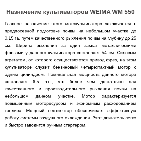
Мотокосы
Культиватор
минитракторы
КЕНТАВР
ТЭНом
Канадские
грязной
Удлинители
IRON
AL-
и
печи
воды мотопомпы
к
ANGEL
Назначение культиваторов WEIMA WM 550
KO
механическим
Булерьян
Мотоблоки
буру,
Грунтозацепы
управлением
NOVASLAV
ДТЗ
Мотопомпы
к
Электрокосы
с
Мотокультиватор
Главное назначение этого мотокультиватора заключается в
Iron
шнеку
IRON
Полуоси
варочной
Hyundai
Бойлеры
Angel
Мотоблоки
предпосевной подготовке почвы на небольшом участке до
ANGEL
(ступицы)
поверхностью
EWT
IRON
Шнеки
0.15 га, путем качественного рыхления почвы на глубину до 25
Clima
Мотокультиватор
ANGEL
Мотопомпы
для
Мотокосы
Окучники
БУР
KUBUS
Konner&Sohnen
см. Ширина рыхления за один захват металлическими
Кентавр
бура
КЕНТАВР
DRY
Мотоблоки
фрезами у данного культиватора составляет 54 см. Силовым
Картофелекопалки
Водонагреватель
Грабли
Мотокультиватор
Weima
Мотопомпы
Электрокосы
кубической
навесные
агрегатом, от которого осуществляется привод фрез, на этом
STIGA
Аккумуляторные
(Вейма)
Weima
КЕНТАВР
формы
на
Картофелесажалки
опрыскиватели
культиваторе служит бензиновый четырехтактный мотор с
с
трактор
Мотокультиватор
Мотоблоки
Мотопомпы
одним цилиндром. Номинальная мощность данного мотора
двумя
Мотокосы
Сцепки
WEIMA
Мотоопрыскиватели
FORTE
BULAT
Твердотопливные
сухими
VITALS
Дисковая
для
составляет 6.5 л.с,, что более чем достаточно для
котлы
ТЭНами
борона
мотоблока
Мотокультиваторы FORTE
Мотоблоки
качественного и производительного рыхления почвы на
Мотопомпы
Электрокосы
для
BULAT
Konner&Sohnen
Отопительные
Бойлеры
VITALS
минитрактора,
небольшом дачном участке. Мотор характеризуется
Плуги
Мотокультиваторы ROBIX
печи
Газовые
EWT
трактора
повышенным моторесурсом и экономным расходованием
Мотоблоки
Мотопомпы
обогреватели
Clima
Мотокосы
Плоскорезы
Konner&Sohnen
AL-
Радиаторы
топлива. Мощный вентилятор обеспечивает эффективную
KUBUS
AL-
Картофелесажалка
KO
отопления
Водонагреватель
Отопительные
KO
для
работу системы воздушного охлаждения. Этот двигатель легко
Лопата-
Навесное
кубической
печи,
минитрактора,
отвал
и быстро заводится ручным стартером.
оборудование
формы
Мотопомпы
Камин-
БУРЖУЙКА
трактора
Электрокосы,
Печи-
к
с
Forte
булерьян
CANADA
триммеры
каменки
мотоблоку
одним
Прицепы
VESUVI
AL-
Картофелекопалка
для
Бензопилы