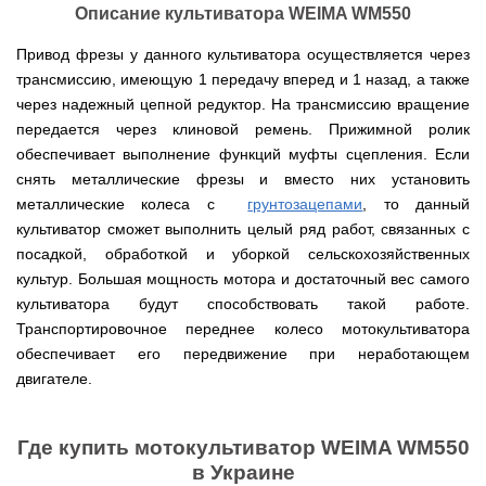
мокрым
для
Мотопомпы
Отопительные
KO
для
бань
Описание культиватора WEIMA WM550
Сенокосилки
ТЭНом
мотоблоков
HYUNDAI
Твердотопливные
печи,
минитрактора,
и
Электропилы
котлы
БУРЖУЙКА
трактора
саун
Аккумуляторные
Почвофреза
Привод фрезы у данного культиватора осуществляется через
Бойлеры
Адаптеры
PROTECH
ВЕРТИКАЛЬ
Мотопомпы
CANADA
ножницы
для
EWT
Высоторезы
для
Аккумуляторные
VITALS
трансмиссию, имеющую 1 передачу вперед и 1 назад, а также
КОСИЛКА
мотоблока
Clima
мотоблоков
пылесосы
Твердотопливные
Отопительные
ДЛЯ
Печи-
Мотокосы
через надежный цепной редуктор. На трансмиссию вращение
RUNDE
садовые,
Станки
котлы
печи,
ТРАКТОРА
каменки
FORTE
KOMBI
Ходоуменьшители
воздуходувки
для
передается через клиновой ремень. Прижимной ролик
Запчасти
БУРЖУЙ
БУРЖУЙКА
для
Разбрасыватели
Цилиндрический
заточки
ОГНЕВ
саун
ручные
Косилка
обеспечивает выполнение функций муфты сцепления. Если
Мотокосы
водонагреватель
цепи
Измельчители
Бензиновые пылесосы
VESUVI
Мотоблоки
Твердотопливные
SOLO
для
GRUNHELM
комбинированного
снять металлические фрезы и вместо них установить
веток
садовые,
Powercraft
котлы
Отопительные
мототрактора
Ручной
нагрева
для
воздуходувки
Бензопилы
МАРТЕН
печи,
металлические колеса с
Печи-
грунтозацепами
, то данный
Мотокосы
комплект
с
мотоблоков,
IRON
БУРЖУЙКА
каменки
Мотоблоки
КУЛЬТИВАТОРЫ
WERK
для
культиватор сможет выполнить целый ряд работ, связанных с
мокрым
дробилки
ANGEL
Электрические
ПРОСКУРОВ
для
Weima
Твердотопливные
посадки
ТЭНом
веток
Сварочные
посадкой, обработкой и уборкой сельскохозяйственных
пылесосы
саун НОВАСЛАВ
DeLuxe
котлы
ОКУЧНИКИ
и
Мотокосы Hyundai
для
аппараты
садовые,
Бензопилы
ПРОСКУРОВ
культур. Большая мощность мотора и достаточный вес самого
уборки
Бойлеры
мотоблоков
Vitals
воздуходувки
КЕНТАВР
Семена
картошки
МУЛЬЧИРОВАТЕЛЬ
EWT
культиватора будут способствовать такой работе.
Электрокосы
Циркуляционные
Укропа
(2
Clima
FORTE
Снегоуборщики
Сварочные
Транспортировочное переднее колесо мотокультиватора
Бензопилы
насосы
в
Runde
Плуг
для
аппараты КЕНТАВР
VITALS
RODA
1,
Семена
обеспечивает его передвижение при неработающем
DRY
Аккумуляторные
для
мотоблока
Электрокосы
3
салата
H
скарификаторы
минитрактора,
WERK
двигателе.
Бензопилы
в
Электроконвекторы
Горизонтальный
трактора,
Сеялка
AL-
1
цилиндрический
мототрактора
Бензиновые
зерновая
Электротриммеры
Складские
KO
и
водонагреватель
скарификаторы
Hyundai
тележки
4
с
Где купить мотокультиватор WEIMA WM550
Лопата-
платформенные
Сеялка
в
Бензопилы
Аккумуляторные
двумя
отвал
Электрические
СКИФ
овощная
в Украине
1)
FORTE
снегоуборщики
сухими
к
скарификаторы