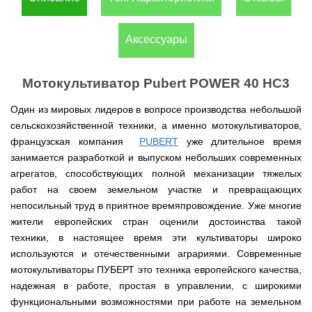
(Верк)
закрытые
для
IV
Измельчители
мотоблоков
Двигатели
Компрессоры с
/
Канадские
Катки
Генераторы
Компостеры
веток,
177F
VITALS
прямым
IH
печи
для
Аксессуары
Weima
открытые
веткоизмельчители
приводом
Булерьян
газона
Кондиционеры
Vitals
VESUVI
Запчасти
Двигатели
Бойлеры,
AL-
GREE
Генераторы
для
WEIMA
Компрессоры с
водонагреватели
KO
Кормоизмельчители
Sadko
Измельчители
мотоблоков
ременным
ISTO
Канадские
Мотокультиватор Pubert POWER 40 HC3
Кондиционеры
Powercraft
(Садко)
веток,
190N
приводом
IVC
печи
Двигатели
OSAKA
веткоизмельчители
Combi
Булерьян
Мотокосы
BULAT
Один из мировых лидеров в вопросе производства небольшой
AL-
Кормоизмельчители
Генераторы
CANADA
Запчасти
KO
ДТЗ
AL-
для
сельскохозяйственной техники, а именно мотокультиваторов,
Бойлеры,
Электрокосы
Двигатели
KO
мотоблоков
водонагреватели
Канадские
ZUBR
французская компания
PUBERT
уже длительное время
Измельчители
195N
ISTO
печи
Кусторезы
Масло
веток,
занимается разработкой и выпуском небольших современных
Генераторы
IVD
Булерьян
Двигатели
AL-
веткоизмельчители
KONNER
DRY
VESUVI
Коробки
агрегатов, способствующих полной механизации тяжелых
TATA
KO
Аккумуляторные
Konner&Sohnen
Дизельные
SOHNEN
с
передач
триммеры
работ на своем земельном участке и превращающих
мотоблоки
варочной
КПП,
Бойлеры,
и
Двигатели
Масло
Измельчители
поверхностью
Инверторные
редукторы
непосильный труд в приятное времяпровождение. Уже многие
водонагреватели Novatec
Мотобуры
косы
GRUNWELT
Iron
веток
Бензиновые
генераторы
на
Irin
Angel
жители европейских стран оценили достоинства такой
Hyundai
мотоблоки
KONNER
мотоблоки
Канадские
Angel
Бойлеры
Аккумуляторный
Мотокультиваторы Кентавр
Двигатели
техники, в настоящее время эти культиваторы широко
SOHNEN
печи
EWT
инструмент
ДТЗ
Измельчители
Мотоблоки
Булерьян
Шины,
Clima
Мотобуры
используются и отечественными аграриями. Современные
AL-
Мотокультиваторы IRON
Бензиновые мотопомпы
веток,
с
CANADA
диски,
FLACH
Vitals
KO
ANGEL
Двигатели
мотокультиваторы ПУБЕРТ это техника европейского качества,
веткоизмельчители
водяным
с
камеры
Плоский
EASY
с
Скиф
охлаждением
варочной
на
Дизельные мотопомпы
надежная в работе, простая в управлении, с широкими
водонагреватель
Мотороллеры
Мотобуры
FLEX
центробежным
Мотокультиваторы PUBERT
поверхностью
мотоблоки
с
SPARK
Кентавр
функциональными возможностями при работе на земельном
сцеплением
и
Мотоблоки
мокрым
Для