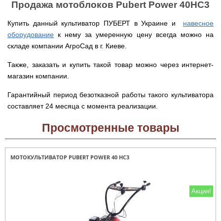
веток
Электрокультиваторы
Продажа мотоблоков Pubert Power 40HC3
цилиндрический
Грабли
для
Scheppach
Электрические
водонагреватель
для
трактора,
цепные
с
Купить данный культиватор ПУБЕРТ в Украине и
мотоблока
навесное
минитрактора,
пилы,
двумя
мототрактора
оборудование
к нему за умеренную цену всегда можно на
электропилы
сухими
Культиваторы
Iron
ТЭНами
складе компании АгроСад в г. Киеве.
для
Картофелекопалки
Angel
и
мотоблока
для
уменьшенным
КРН
Также, заказать и купить такой товар можно через интернет-
мототрактора
диаметром
Электрические
и
магазин компании.
цепные
КПС
Лопата
пилы,
Бойлеры
для
отвал
электропилы
EWT
Гарантийный период безотказной работы такого культиватора
прополки
для
Vitals
Clima
и
мототрактора
составляет 24 месяца с момента реализации.
Runde
сплошной
DRY
Электрические
обработки
Навесная
Просмотренные товары
V
цепные
почвы
система
Вертикальный
пилы,
на
цилиндрический
электропилы
Мульчирователи
3
водонагреватель
Кентавр
для
точки
МОТОКУЛЬТИВАТОР PUBERT POWER 40 HC3
с
мотоблока
к
двумя
мототрактору
сухими
Опрыскиватели
(переходник
ТЭНами
для
с
Акция!
мотоблоков
1
Бойлеры
точки
EWT
на
Помпы
Clima
3)
для