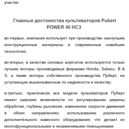
Мотокосы
Культиватор
участке.
минитракторы
КЕНТАВР
ТЭНом
Канадские
грязной
Удлинители
IRON
AL-
и
печи
воды мотопомпы
к
ANGEL
KO
механическим
Булерьян
Мотоблоки
буру,
Грунтозацепы
управлением
NOVASLAV
ДТЗ
Мотопомпы
к
Электрокосы
Главные достоинства культиваторов Pubert
с
Мотокультиватор
Iron
шнеку
IRON
Полуоси
варочной
Hyundai
Бойлеры
Angel
POWER 40 HC3
Мотоблоки
ANGEL
(ступицы)
поверхностью
EWT
IRON
Шнеки
Clima
Мотокультиватор
ANGEL
Мотопомпы
для
во-первых, компания использует при производстве наилучшие
Мотокосы
Окучники
БУР
KUBUS
Konner&Sohnen
Кентавр
бура
КЕНТАВР
конструкционные материалы и современные новейшие
DRY
Мотоблоки
Картофелекопалки
Водонагреватель
Грабли
Мотокультиватор
технологии;
Weima
Мотопомпы
Электрокосы
кубической
навесные
STIGA
Аккумуляторные
(Вейма)
Weima
КЕНТАВР
формы
на
Картофелесажалки
опрыскиватели
во-вторых, в качестве силовых агрегатов используются только
с
трактор
Мотокультиватор
Мотоблоки
Мотопомпы
двумя
Мотокосы
лучшие моторы производимые фирмами Honda, Subaru, B &
Сцепки
WEIMA
Мотоопрыскиватели
FORTE
BULAT
Твердотопливные
сухими
VITALS
Дисковая
для
S, а также моторы собственного производства Пуберт, не
котлы
ТЭНами
борона
мотоблока
Мотокультиваторы FORTE
Мотоблоки
Мотопомпы
уступающие вышеназванным по надежности и качеству;
Электрокосы
для
BULAT
Konner&Sohnen
Отопительные
Бойлеры
VITALS
минитрактора,
Плуги
Мотокультиваторы ROBIX
печи
Газовые
EWT
трактора
в-третьих, практически все модели культиваторов Пуберт
Мотоблоки
Мотопомпы
обогреватели
Clima
Мотокосы
Плоскорезы
имеют широкие возможности по регулированию ширины
Konner&Sohnen
AL-
Радиаторы
KUBUS
AL-
Картофелесажалка
KO
отопления
Водонагреватель
обработки, глубины рыхления, изменению скорости движения
Отопительные
KO
для
Лопата-
Навесное
кубической
печи,
минитрактора,
в обоих направлениях, использованию различного
отвал
оборудование
формы
Мотопомпы
Камин-
БУРЖУЙКА
трактора
Электрокосы,
Печи-
к
дополнительного навесного оборудования, что делает их
с
Forte
булерьян
CANADA
триммеры
каменки
мотоблоку
одним
Прицепы
VESUVI
многофункциональными и незаменимыми помощниками.
AL-
Картофелекопалка
для
Бензопилы