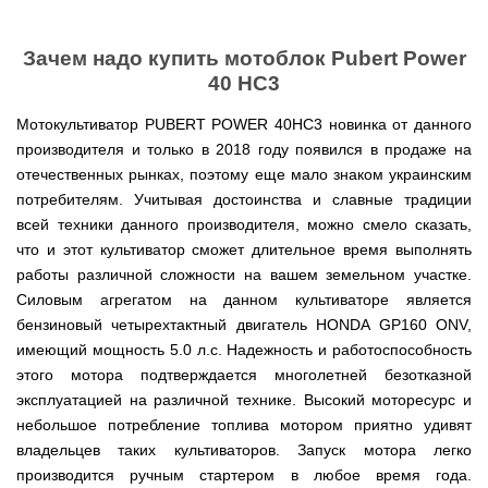
мокрым
для
Мотопомпы
Отопительные
KO
для
бань
Сенокосилки
ТЭНом
мотоблоков
HYUNDAI
Твердотопливные
печи,
минитрактора,
и
Электропилы
котлы
БУРЖУЙКА
трактора
саун
Аккумуляторные
Почвофреза
Зачем надо купить мотоблок Pubert Power
Бойлеры
Адаптеры
PROTECH
ВЕРТИКАЛЬ
Мотопомпы
CANADA
ножницы
для
EWT
Высоторезы
для
Аккумуляторные
VITALS
КОСИЛКА
40 HC3
мотоблока
Clima
мотоблоков
пылесосы
Твердотопливные
Отопительные
ДЛЯ
Печи-
Мотокосы
RUNDE
садовые,
Станки
котлы
печи,
ТРАКТОРА
каменки
FORTE
Мотокультиватор PUBERT POWER 40HC3 новинка от данного
KOMBI
Ходоуменьшители
воздуходувки
для
Запчасти
БУРЖУЙ
БУРЖУЙКА
для
Разбрасыватели
Цилиндрический
заточки
ОГНЕВ
производителя и только в 2018 году появился в продаже на
саун
ручные
Косилка
Мотокосы
водонагреватель
цепи
Измельчители
Бензиновые пылесосы
VESUVI
Мотоблоки
Твердотопливные
SOLO
для
GRUNHELM
отечественных рынках, поэтому еще мало знаком украинским
комбинированного
веток
садовые,
Powercraft
котлы
Отопительные
мототрактора
Ручной
нагрева
потребителям. Учитывая достоинства и славные традиции
для
воздуходувки
Бензопилы
МАРТЕН
печи,
Печи-
Мотокосы
комплект
с
мотоблоков,
IRON
БУРЖУЙКА
каменки
Мотоблоки
всей техники данного производителя, можно смело сказать,
КУЛЬТИВАТОРЫ
WERK
для
мокрым
дробилки
ANGEL
Электрические
ПРОСКУРОВ
для
Weima
Твердотопливные
посадки
ТЭНом
что и этот культиватор сможет длительное время выполнять
веток
Сварочные
пылесосы
саун НОВАСЛАВ
DeLuxe
котлы
ОКУЧНИКИ
и
Мотокосы Hyundai
для
аппараты
садовые,
работы различной сложности на вашем земельном участке.
Бензопилы
ПРОСКУРОВ
уборки
Бойлеры
мотоблоков
Vitals
воздуходувки
КЕНТАВР
Семена
картошки
Силовым агрегатом на данном культиваторе является
МУЛЬЧИРОВАТЕЛЬ
EWT
Электрокосы
Циркуляционные
Укропа
(2
Clima
FORTE
бензиновый четырехтактный двигатель HONDA GP160 ONV,
Снегоуборщики
Сварочные
Бензопилы
насосы
в
Runde
Плуг
для
аппараты КЕНТАВР
VITALS
RODA
имеющий мощность 5.0 л.с. Надежность и работоспособность
1,
Семена
DRY
Аккумуляторные
для
мотоблока
Электрокосы
3
салата
H
скарификаторы
этого мотора подтверждается многолетней безотказной
минитрактора,
WERK
Бензопилы
в
Электроконвекторы
Горизонтальный
трактора,
Сеялка
эксплуатацией на различной технике. Высокий моторесурс и
AL-
1
цилиндрический
мототрактора
Бензиновые
зерновая
Электротриммеры
Складские
KO
и
небольшое потребление топлива мотором приятно удивят
водонагреватель
скарификаторы
Hyundai
тележки
4
с
Лопата-
владельцев таких культиваторов. Запуск мотора легко
платформенные
Сеялка
в
Бензопилы
Аккумуляторные
двумя
отвал
Электрические
СКИФ
овощная
1)
производится ручным стартером в любое время года.
FORTE
снегоуборщики
сухими
к
скарификаторы