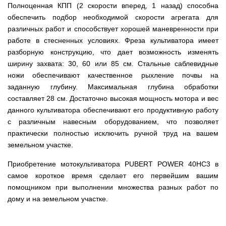
для
ТЭНами
Полноценная КПП (2 скорости вперед, 1 назад) способна
трактору
Тачки
мотоблока
Тележки
Окучники
Бензопилы
Бензиновые
строительные
Скарификатор
инструментальные
обеспечить подбор необходимой скорости агрегата для
ручные
WERK
снегоуборщики
Бойлеры
и
Сеялка
Аэратор
СКИФ
Чеснокосажалки
различных работ и способствует хорошей маневренности при
EWT
садовые
зерновая
AL-
для
Твердотопливные
Картофелекопалка
Clima
Аккумуляторные
Электрические
тачки
для
работе в стесненных условиях. Фреза культиватора имеет
KO
мотоблока
котлы
ручная
Runde
пилы
снегоуборщики
минитрактора,
ПРОСКУРОВ
разборную конструкцию, что дает возможность изменять
DRY
трактора
Скарификатор-
Чеснококопалка
Slim
Лопата-
ширину захвата: 30, 60 или 85 см. Стальные саблевидные
Аккумуляторные
Снегоуборщики
аэратор
для
Твердотопливные
H
отвал
пилы
IRON
Сеялки
Hyundai
ножи обеспечивают качественное рыхление почвы на
мотоблока,
котлы
Горизонтальный
ручная
AL-
ANGEL
овощные
мототрактора
БУРЖУЙ
цилиндрический
Коптильня
для
заданную глубину. Максимальная глубина обработки
KO
водонагреватель
домашняя
уборки
Снегоуборщики
составляет 28 см. Достаточно высокая мощность мотора и вес
ПОЧВОФРЕЗЫ
с
Комплект
Твердотопливные
снега
Бензопилы
AL-
Электрокультиваторы Кентавр
двумя
для
котлы
данного культиватора обеспечивают его продуктивную работу
Летний
Hyundai
KO
ЭКСКАВАТОР
сухими
переоборудования
МАРТЕН
душ
Ручной
с различным навесным оборудованием, что позволяет
Электрокультиваторы IRON
НАВЕСНОЙ
Электросамокат
ТЭНами
мотоблока
для
инструмент
Электрические
Снегоуборщики
ANGEL
практически полностью исключить ручной труд на вашем
SPARK
и
в
Твердотопливные
дачи,
для
цепные
Weima
KICKSCOOTER
уменьшенным
мототрактор
ПОГРУЗЧИК
котлы
душевая
культивации
земельном участке.
пилы,
Электрокультиваторы
MAXi
диаметром
ФРОНТАЛЬНЫЙ
Protech
кабинка
электропилы
Снегоуборщики
Konner&Sohnen
10"
Бороны
AL-
Приобретение мотокультиватора PUBERT POWER 40HC3 в
HYUNDAI
36V
Бойлеры
дисковые,
Грабли
Твердотопливные
Шампура
KO
500W
Электрокультиваторы
самое короткое время сделает его первейшим вашим
EWT
роторные
ворошилки
котлы
15AH
Снегоуборщики
Hyundai
Clima
и
навесные
VESUVI
помощником при выполнении множества разных работ по
Электрические
ам2
STIGA
Runde
зубовые
на
цепные
задний
дому и на земельном участке.
DRY
бороны
мототрактор
Электрокультиваторы
пилы,
мотор
Slim
для
Scheppach
электропилы
(Синий)
V
мотоблока
Измельчитель
Hyundai
Вертикальный