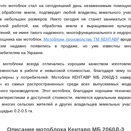
Мотокосы
Культиватор
минитракторы
КЕНТАВР
ТЭНом
Канадские
грязной
Удлинители
IRON
 что мотоблок стал на сегодняшний день незаменимым помощн
AL-
и
печи
воды мотопомпы
к
ANGEL
KO
 обработке земли, подтвердит любой владелец земельного учас
механическим
Булерьян
Мотоблоки
буру,
Грунтозацепы
управлением
NOVASLAV
ДТЗ
Мотопомпы
к
е небольших размеров. Никто сегодня не станет заниматься т
Электрокосы
с
Мотокультиватор
Iron
шнеку
IRON
Полуоси
елой работой, как обработка земли и выращивание культу
варочной
Hyundai
Бойлеры
Angel
Мотоблоки
ANGEL
(ступицы)
поверхностью
EWT
тений, не имея такого надежного, многофункционального и недоро
IRON
Шнеки
Clima
Мотокультиватор
ANGEL
Мотопомпы
для
ощника как мотоблок.
Мотоблоки производства ТМ КЕНТАВР
врод
Мотокосы
Окучники
БУР
KUBUS
Konner&Sohnen
Кентавр
бура
КЕНТАВР
сем недавно появились в продаже, но уже известны мн
DRY
Мотоблоки
Картофелекопалки
Водонагреватель
Грабли
Мотокультиватор
Weima
ребителям на Украине.
Мотопомпы
Электрокосы
кубической
навесные
STIGA
Аккумуляторные
(Вейма)
Weima
КЕНТАВР
формы
на
Картофелесажалки
опрыскиватели
 мотоблоки всегда отличались хорошим качеством изготовле
с
трактор
Мотокультиватор
Мотоблоки
Мотопомпы
двумя
Мотокосы
ежностью в работе и невысокой стоимостью, благодаря чему о
Сцепки
WEIMA
Мотоопрыскиватели
FORTE
BULAT
Твердотопливные
сухими
VITALS
Дисковая
для
улярны у потребителей. Мотоблок КЕНТАВР МБ 2060Д-3 наве
котлы
ТЭНами
борона
мотоблока
Мотокультиваторы FORTE
Мотоблоки
Мотопомпы
н из самых распространенных среди всех выпускаемых мод
Электрокосы
для
BULAT
Konner&Sohnen
Отопительные
Бойлеры
VITALS
минитрактора,
Плуги
ного производителя. Этот мотоблок, благодаря хорошим техниче
Мотокультиваторы ROBIX
печи
Газовые
EWT
трактора
Мотоблоки
актеристикам и доступной стоимости, является идеальным вариа
Мотопомпы
обогреватели
Clima
Мотокосы
Плоскорезы
Konner&Sohnen
AL-
Радиаторы
KUBUS
AL-
Картофелесажалка
 многих сельских жителей и других владельцев земельных учас
KO
отопления
Водонагреватель
Отопительные
KO
для
щадью 0.2-0.5 га.
Лопата-
Навесное
кубической
печи,
минитрактора,
отвал
оборудование
формы
Мотопомпы
Камин-
БУРЖУЙКА
трактора
Электрокосы,
Печи-
к
с
Forte
булерьян
CANADA
триммеры
каменки
мотоблоку
одним
Прицепы
VESUVI
AL-
Картофелекопалка
для
Описание мотоблока Кентавр МБ 2060Д-3
Бензопилы