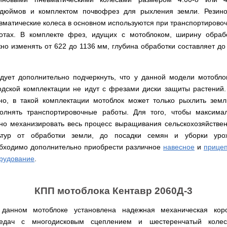
для
ТЭНами
трактору
Тачки
мотоблока
Тележки
Окучники
дюймов и комплектом почвофрез для рыхления земли. Резин
Бензопилы
Бензиновые
строительные
Скарификатор
инструментальные
ручные
WERK
снегоуборщики
Бойлеры
и
вматические колеса в основном используются при транспортирово
Сеялка
Аэратор
СКИФ
Чеснокосажалки
EWT
садовые
зерновая
AL-
для
Твердотопливные
отах. В комплекте фрез, идущих с мотоблоком, ширину обраб
Картофелекопалка
Clima
Аккумуляторные
Электрические
тачки
для
KO
мотоблока
котлы
ручная
Runde
но изменять от 622 до 1136 мм, глубина обработки составляет до
пилы
снегоуборщики
минитрактора,
ПРОСКУРОВ
DRY
трактора
.
Скарификатор-
Чеснококопалка
Slim
Лопата-
Аккумуляторные
Снегоуборщики
аэратор
для
Твердотопливные
H
отвал
пилы
IRON
Сеялки
Hyundai
мотоблока,
котлы
дует дополнительно подчеркнуть, что у данной модели мотобло
Горизонтальный
ручная
AL-
ANGEL
овощные
мототрактора
БУРЖУЙ
цилиндрический
Коптильня
для
KO
одской комплектации не идут с фрезами диски защиты растений.
водонагреватель
домашняя
уборки
Снегоуборщики
ПОЧВОФРЕЗЫ
но, в такой комплектации мотоблок может только рыхлить зем
с
Комплект
Твердотопливные
снега
Бензопилы
AL-
Электрокультиваторы Кентавр
двумя
для
котлы
олнять транспортировочные работы. Для того, чтобы максима
Летний
Hyundai
KO
ЭКСКАВАТОР
сухими
переоборудования
МАРТЕН
душ
Ручной
но механизировать весь процесс выращивания сельскохозяйстве
Электрокультиваторы IRON
НАВЕСНОЙ
Электросамокат
ТЭНами
мотоблока
для
инструмент
Электрические
Снегоуборщики
ANGEL
SPARK
и
в
ьтур от обработки земли, до посадки семян и уборки уро
Твердотопливные
дачи,
для
цепные
Weima
KICKSCOOTER
уменьшенным
мототрактор
ПОГРУЗЧИК
котлы
душевая
культивации
бходимо дополнительно приобрести различное
навесное
и
прице
пилы,
Электрокультиваторы
MAXi
диаметром
ФРОНТАЛЬНЫЙ
Protech
кабинка
электропилы
Снегоуборщики
Konner&Sohnen
10"
рудование
.
Бороны
AL-
HYUNDAI
36V
Бойлеры
дисковые,
Грабли
Твердотопливные
Шампура
KO
500W
Электрокультиваторы
EWT
роторные
ворошилки
котлы
15AH
Снегоуборщики
Hyundai
Clima
и
навесные
VESUVI
КПП мотоблока Кентавр 2060Д-3
Электрические
ам2
STIGA
Runde
зубовые
на
цепные
задний
DRY
бороны
мототрактор
Электрокультиваторы
пилы,
мотор
Slim
для
Scheppach
данном мотоблоке установлена надежная механическая кор
электропилы
(Синий)
V
мотоблока
Измельчитель
едач с многодисковым сцеплением и шестеренчатый коле
Hyundai
Вертикальный