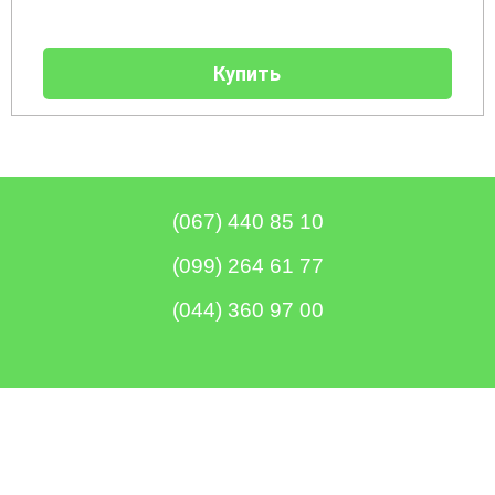
диаметром
Бойлеры
EWT
Купить
Clima
Runde
V
Вертикальный
цилиндрический
водонагреватель
с
мокрым
(067) 440 85 10
ТЭНом
(099) 264 61 77
Бойлеры
EWT
Clima
(044) 360 97 00
Teeny
Компактный
водонагреватель
с
мокрым
ТЭНом
Бойлеры
Ocean