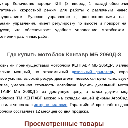
веток
Электрокультиваторы
уктор. Количество передач КПП (2- вперед; 1- назад) обеспечи
цилиндрический
Грабли
для
Scheppach
Электрические
водонагреватель
для
трактора,
таточный скоростной режим для работы с различным наве
цепные
с
мотоблока
минитрактора,
рудованием. Рулевое управление с, расположенными на
пилы,
двумя
мототрактора
электропилы
сухими
анами управления, имеет регулировку по высоте и поворот на
Культиваторы
Iron
ТЭНами
для
Картофелекопалки
дусов, что обеспечивает удобное управление мотоблоком
Angel
и
мотоблока
для
уменьшенным
олнении различных работ.
КРН
мототрактора
диаметром
Электрические
и
цепные
КПС
Лопата
пилы,
Бойлеры
для
отвал
Где купить мотоблок Кентавр МБ 2060Д-3
электропилы
EWT
прополки
для
Vitals
Clima
и
мототрактора
Runde
сплошной
овными преимуществами мотоблока КЕНТАВР МБ 2060Д-3 являю
DRY
Электрические
обработки
Навесная
вольно мощный, но экономичный
дизельный двигател
ь, хор
V
цепные
почвы
система
Вертикальный
пилы,
овое усилие, высокий ресурс двигателя, невысокая цена используе
на
цилиндрический
электропилы
Мульчирователи
лива, умеренная стоимость мотоблока. Купить дизельный мото
3
водонагреватель
Кентавр
для
точки
с
ТАВР МБ 2060Д-3 за доступную цену, а также другие мо
мотоблока
к
двумя
облоков ТМ КЕНТАВР можно на складах нашей фирмы АгроСад 
мототрактору
сухими
Опрыскиватели
(переходник
ве или через наш
интернет-магазин
. Гарантийный срок работы дан
ТЭНами
для
с
облока составляет 12 месяцев со дня продажи.
мотоблоков
1
Бойлеры
точки
EWT
на
Помпы
Просмотренные товары
Clima
3)
для