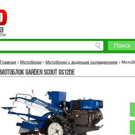
Поиск
Главная
›
Мотоблоки
›
Мотоблоки с водяным охлаждением
›
Мотоб
Мотоблок Garden Scout GS12DE