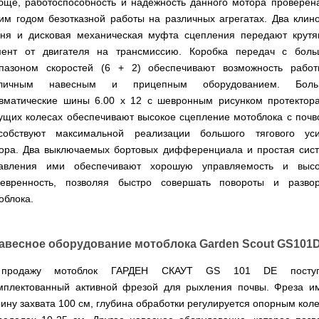
для
бще, работоспособность и надежность данного мотора проверен
ТЭНами
трактору
Тачки
мотоблока
Тележки
Окучники
Бензопилы
Бензиновые
им годом безотказной работы на различных агрегатах. Два клин
строительные
Скарификатор
инструментальные
ручные
WERK
снегоуборщики
Бойлеры
и
Сеялка
Аэратор
ня и дисковая механическая муфта сцепления передают крут
СКИФ
Чеснокосажалки
EWT
садовые
зерновая
AL-
для
Твердотопливные
ент от двигателя на трансмиссию. Коробка передач с бол
Картофелекопалка
Clima
Аккумуляторные
Электрические
тачки
для
KO
мотоблока
котлы
ручная
Runde
пилы
снегоуборщики
минитрактора,
пазоном скоростей (6 + 2) обеспечивают возможность рабо
ПРОСКУРОВ
DRY
трактора
Скарификатор-
зличным навесным и прицепным оборудованием. Боль
Чеснококопалка
Slim
Лопата-
Аккумуляторные
Снегоуборщики
аэратор
для
Твердотопливные
H
отвал
вматические шины 6.00 х 12 с шевронным рисунком протектор
пилы
IRON
Сеялки
Hyundai
мотоблока,
котлы
Горизонтальный
ручная
AL-
ANGEL
овощные
ущих колесах обеспечивают высокое сцепление мотоблока с почв
мототрактора
БУРЖУЙ
цилиндрический
Коптильня
для
KO
водонагреватель
домашняя
собствуют максимальной реализации большого тягового ус
уборки
Снегоуборщики
ПОЧВОФРЕЗЫ
с
Комплект
Твердотопливные
снега
Бензопилы
AL-
Электрокультиваторы Кентавр
ора. Два выключаемых бортовых дифференциала и простая сис
двумя
для
котлы
Летний
Hyundai
KO
ЭКСКАВАТОР
авления ими обеспечивают хорошую управляемость и выс
сухими
переоборудования
МАРТЕН
душ
Ручной
Электрокультиваторы IRON
НАВЕСНОЙ
Электросамокат
ТЭНами
мотоблока
для
инструмент
евренность, позволяя быстро совершать повороты и разво
Электрические
Снегоуборщики
ANGEL
SPARK
и
в
Твердотопливные
дачи,
для
цепные
Weima
облока.
KICKSCOOTER
уменьшенным
мототрактор
ПОГРУЗЧИК
котлы
душевая
культивации
пилы,
Электрокультиваторы
MAXi
диаметром
ФРОНТАЛЬНЫЙ
Protech
кабинка
электропилы
Снегоуборщики
Konner&Sohnen
10"
Бороны
AL-
HYUNDAI
36V
Бойлеры
дисковые,
Грабли
Твердотопливные
Шампура
KO
авесное оборудование мотоблока Garden Scout GS101
500W
Электрокультиваторы
EWT
роторные
ворошилки
котлы
15AH
Снегоуборщики
Hyundai
Clima
и
навесные
VESUVI
Электрические
ам2
STIGA
продажу мотоблок ГАРДЕН СКАУТ GS 101 DE поступ
Runde
зубовые
на
цепные
задний
DRY
бороны
мототрактор
Электрокультиваторы
мплектованный активной фрезой для рыхления почвы. Фреза и
пилы,
мотор
Slim
для
Scheppach
электропилы
(Синий)
ину захвата 100 см, глубина обработки регулируется опорным кол
V
мотоблока
Измельчитель
Hyundai
Вертикальный