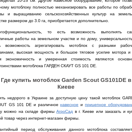
веток
Электрокультиваторы
ределах 10-25 см. Другое навесное оборудование, которое позв
цилиндрический
Грабли
для
Scheppach
ному мотоблоку полностью механизировать все работы по обраб
Электрические
водонагреватель
для
трактора,
цепные
с
вы и выращиванию сельскохозяйственных культур на земел
мотоблока
минитрактора,
пилы,
двумя
мототрактора
стке размером до 3.0 га, приобретается дополнительно.
электропилы
сухими
Культиваторы
Iron
ТЭНами
для
Картофелекопалки
Angel
гофункциональность, то есть возможность выполнять с
и
мотоблока
для
уменьшенным
КРН
личные работы на земельном участке и по дому, универсальность
мототрактора
диаметром
Электрические
и
ь возможность агрегатировать мотоблок с разными рабо
цепные
КПС
Лопата
пилы,
Бойлеры
инами, высокая мощность и большое тяговое усилие мотора и
для
отвал
электропилы
EWT
прополки
для
м экономичность и умеренная стоимость являются основ
Vitals
Clima
и
мототрактора
тоинствами мотоблока ГАРДЕН СКАУТ GS 101 DE.
Runde
сплошной
DRY
Электрические
обработки
Навесная
V
цепные
почвы
система
Где купить мотоблок Garden Scout GS101DE в
Вертикальный
пилы,
на
цилиндрический
электропилы
Киеве
Мульчирователи
3
водонагреватель
Кентавр
для
точки
с
мотоблока
к
ить недорого в Украине за доступную цену такой мотоблок GA
двумя
мототрактору
сухими
UT GS 101 DE и различное
навесное
и
прицепное оборудован
Опрыскиватели
(переходник
ТЭНами
для
с
у можно на складе фирмы
АгроСад
в г. Киеве или заказать и ку
мотоблоков
1
ой товар через интернет-магазин фирмы.
Бойлеры
точки
EWT
на
Помпы
Clima
антийный период обслуживания данного мотоблока составляе
3)
для