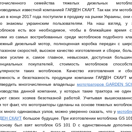
Мотокосы
Культиватор
минитракторы
КЕНТАВР
огочисленного семейства тяжелых дизельных мотоблок
ТЭНом
Канадские
грязной
Удлинители
IRON
AL-
и
печи
воды мотопомпы
к
изводимых известной компанией ГАРДЕН СКАУТ. Так как эти мотоб
ANGEL
KO
механическим
Булерьян
Мотоблоки
буру,
Грунтозацепы
ько в конце 2017 года поступили в продажу на рынки Украины, они
управлением
NOVASLAV
ДТЗ
Мотопомпы
к
Электрокосы
с
Мотокультиватор
Iron
о знакомы украинским пользователям. На наш взгляд, у 
шнеку
IRON
Полуоси
варочной
Hyundai
Бойлеры
Angel
Мотоблоки
ANGEL
облоков есть все необходимое, чтобы в ближайшее время с
(ступицы)
поверхностью
EWT
IRON
Шнеки
ими из самых востребованных среди мотоблоков подобного кла
Clima
Мотокультиватор
ANGEL
Мотопомпы
для
Мотокосы
Окучники
БУР
KUBUS
Konner&Sohnen
Кентавр
бура
ежный дизельный мотор, полноценная коробка передач с шир
КЕНТАВР
DRY
Мотоблоки
пазоном скоростей, высокое качество изготовления и сборки, бол
Картофелекопалки
Водонагреватель
Грабли
Мотокультиватор
Weima
Мотопомпы
Электрокосы
кубической
навесные
STIGA
Аккумуляторные
овое усилие и, самое главное, невысокая, доступная большин
(Вейма)
Weima
КЕНТАВР
формы
на
Картофелесажалки
опрыскиватели
енциальных покупателей, стоимость мотоблоков способст
с
трактор
Мотокультиватор
Мотоблоки
Мотопомпы
двумя
Мотокосы
улярности таких мотоблоков. Качество изготовления и сбо
Сцепки
WEIMA
Мотоопрыскиватели
FORTE
BULAT
Твердотопливные
сухими
VITALS
Дисковая
для
ежность и безотказность продукции компании ГАРДЕН СКАУТ м
котлы
ТЭНами
борона
мотоблока
Мотокультиваторы FORTE
Мотоблоки
Мотопомпы
твердить многочисленные владельцы
мототраторов GARDEN S
Электрокосы
для
BULAT
Konner&Sohnen
Отопительные
Бойлеры
VITALS
минитрактора,
изводства данной компании, у которых такие трактора не один
Плуги
Мотокультиваторы ROBIX
печи
Газовые
EWT
трактора
Мотоблоки
уют своих хозяев безотказной работой. Учитывая вышесказанн
Мотопомпы
обогреватели
Clima
Мотокосы
Плоскорезы
Konner&Sohnen
AL-
Радиаторы
KUBUS
я тот факт, что мототракторы сделаны на основе тяжелых мотоблок
AL-
Картофелесажалка
KO
отопления
Водонагреватель
Отопительные
KO
для
их много одинаковых узлов, можно уверенно сказать, что у
мотобл
Лопата-
Навесное
кубической
печи,
минитрактора,
отвал
оборудование
формы
Мотопомпы
ДЕН СКАУТ
Камин-
большое будущее. При изготовлении мотоблока GS 10
БУРЖУЙКА
трактора
Электрокосы,
Печи-
к
с
Forte
булерьян
CANADA
триммеры
каменки
основу был взят мотоблок GS 101 D с единственным дополне
мотоблоку
одним
Прицепы
VESUVI
AL-
Картофелекопалка
для
Бензопилы
нструкции: наряду с ручным стартером, имеется такж