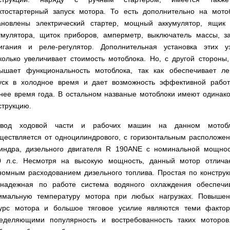
мокрым
для
Мотопомпы
Отопительные
KO
для
бань
Сенокосилки
ТЭНом
мотоблоков
HYUNDAI
Твердотопливные
печи,
ктостартерный запуск мотора. То есть дополнительно на мото
минитрактора,
и
Электропилы
котлы
БУРЖУЙКА
трактора
саун
Аккумуляторные
ановлены электрический стартер, мощный аккумулятор, ящик
Почвофреза
Бойлеры
Адаптеры
PROTECH
ВЕРТИКАЛЬ
Мотопомпы
CANADA
ножницы
для
EWT
Высоторезы
умулятора, щиток приборов, амперметр, выключатель массы, з
для
Аккумуляторные
VITALS
КОСИЛКА
мотоблока
Clima
мотоблоков
пылесосы
Твердотопливные
Отопительные
ДЛЯ
Печи-
игания и реле-регулятор. Дополнительная установка этих у
Мотокосы
RUNDE
садовые,
Станки
котлы
печи,
ТРАКТОРА
каменки
FORTE
колько увеличивает стоимость мотоблока. Но, с другой стороны,
KOMBI
Ходоуменьшители
воздуходувки
для
Запчасти
БУРЖУЙ
БУРЖУЙКА
для
Разбрасыватели
Цилиндрический
заточки
ОГНЕВ
ышает функциональность мотоблока, так как обеспечивает ле
саун
ручные
Косилка
Мотокосы
водонагреватель
цепи
Измельчители
Бензиновые пылесосы
VESUVI
Мотоблоки
Твердотопливные
SOLO
для
GRUNHELM
уск в холодное время и дает возможность эффективной рабо
комбинированного
веток
садовые,
Powercraft
котлы
Отопительные
мототрактора
Ручной
нагрева
нее время года. В остальном названые мотоблоки имеют одинак
для
воздуходувки
Бензопилы
МАРТЕН
печи,
Печи-
Мотокосы
комплект
с
мотоблоков,
IRON
БУРЖУЙКА
каменки
Мотоблоки
струкцию.
КУЛЬТИВАТОРЫ
WERK
для
мокрым
дробилки
ANGEL
Электрические
ПРОСКУРОВ
для
Weima
Твердотопливные
посадки
ТЭНом
веток
Сварочные
пылесосы
саун НОВАСЛАВ
DeLuxe
котлы
ОКУЧНИКИ
и
ивод ходовой части и рабочих машин на данном мотобл
Мотокосы Hyundai
для
аппараты
садовые,
Бензопилы
ПРОСКУРОВ
уборки
Бойлеры
мотоблоков
Vitals
воздуходувки
ществляется от одноцилиндрового, с горизонтальным расположе
КЕНТАВР
Семена
картошки
МУЛЬЧИРОВАТЕЛЬ
EWT
Электрокосы
Циркуляционные
Укропа
индра, дизельного двигателя R 190ANE с номинальной мощно
(2
Clima
FORTE
Снегоуборщики
Сварочные
Бензопилы
насосы
в
Runde
Плуг
0 л.с. Несмотря на высокую мощность, данный мотор отлича
для
аппараты КЕНТАВР
VITALS
RODA
1,
Семена
DRY
Аккумуляторные
для
мотоблока
Электрокосы
номным расходованием дизельного топлива. Простая по конструк
3
салата
H
скарификаторы
минитрактора,
WERK
Бензопилы
в
Электроконвекторы
Горизонтальный
надежная по работе система водяного охлаждения обеспечи
трактора,
Сеялка
AL-
1
цилиндрический
мототрактора
Бензиновые
зерновая
имальную температуру мотора при любых нагрузках. Повыше
Электротриммеры
Складские
KO
и
водонагреватель
скарификаторы
Hyundai
тележки
4
урс мотора и большое тяговое усилие являются теми факто
с
Лопата-
платформенные
Сеялка
в
Бензопилы
Аккумуляторные
двумя
отвал
еделяющими популярность и востребованность таких моторов
Электрические
СКИФ
овощная
1)
FORTE
снегоуборщики
сухими
к
скарификаторы