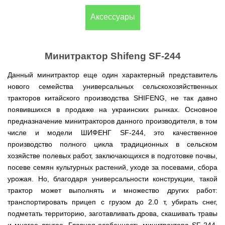
(Верк)
закрытые
для
IV
Измельчители
мотоблоков
Двигатели
Компрессоры с
/
Канадские
Аксессуары
Катки
Генераторы
Компостеры
веток,
177F
VITALS
прямым
IH
печи
для
Weima
открытые
веткоизмельчители
приводом
Булерьян
газона
Кондиционеры
Vitals
VESUVI
Запчасти
Двигатели
Бойлеры,
AL-
GREE
Генераторы
для
WEIMA
Компрессоры с
водонагреватели
KO
Кормоизмельчители
Sadko
Измельчители
Минитрактор Shifeng SF-244
мотоблоков
ременным
ISTO
Канадские
Кондиционеры
Powercraft
(Садко)
веток,
190N
приводом
IVC
печи
Двигатели
OSAKA
веткоизмельчители
Combi
Булерьян
Мотокосы
BULAT
Данный минитрактор еще один характерный представитель
AL-
Кормоизмельчители
Генераторы
CANADA
Запчасти
нового семейства универсальных сельскохозяйственных
KO
ДТЗ
AL-
для
Бойлеры,
Электрокосы
Двигатели
KO
мотоблоков
тракторов китайского производства SHIFENG, не так давно
водонагреватели
Канадские
ZUBR
Измельчители
195N
ISTO
печи
Кусторезы
Масло
появившихся в продаже на украинских рынках. Основное
веток,
Генераторы
IVD
Булерьян
Двигатели
AL-
веткоизмельчители
предназначение минитракторов данного производителя, в том
KONNER
DRY
VESUVI
Коробки
TATA
KO
Аккумуляторные
Konner&Sohnen
Дизельные
SOHNEN
с
передач
числе и модели ШИФЕНГ SF-244, это качественное
триммеры
мотоблоки
варочной
КПП,
Бойлеры,
и
Двигатели
Масло
производство полного цикла традиционных в сельском
Измельчители
поверхностью
Инверторные
редукторы
водонагреватели Novatec
Мотобуры
косы
GRUNWELT
Iron
веток
Бензиновые
генераторы
на
хозяйстве полевых работ, заключающихся в подготовке почвы,
Irin
Angel
Hyundai
мотоблоки
KONNER
мотоблоки
Канадские
Angel
Бойлеры
посеве семян культурных растений, уходе за посевами, сбора
Аккумуляторный
Мотокультиваторы Кентавр
Двигатели
SOHNEN
печи
EWT
инструмент
ДТЗ
урожая. Но, благодаря универсальности конструкции, такой
Измельчители
Мотоблоки
Булерьян
Шины,
Clima
Мотобуры
AL-
Мотокультиваторы IRON
Бензиновые мотопомпы
веток,
с
CANADA
диски,
FLACH
Vitals
трактор может выполнять и множество других работ:
KO
ANGEL
Двигатели
веткоизмельчители
водяным
с
камеры
Плоский
EASY
транспортировать прицеп с грузом до 2.0 т, убирать снег,
с
Скиф
охлаждением
варочной
на
Дизельные мотопомпы
водонагреватель
Мотороллеры
Мотобуры
FLEX
центробежным
Мотокультиваторы PUBERT
поверхностью
мотоблоки
подметать территорию, заготавливать дрова, скашивать травы
с
SPARK
Кентавр
сцеплением
и
Мотоблоки
мокрым
Для