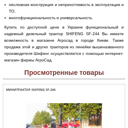
Runde
мотоблоков
несложная конструкция и неприхотливость в эксплуатации и
H
Опрыскиватели
Горизонтальный
ТО;
для
цилиндрический
трактора,
многофункциональность и универсальность.
водонагреватель
минитрактора,
с
мототрактора
Купить по доступной цене в Украине функциональный и
мокрым
ТЭНом
надежный дизельный трактор SHIFENG SF-244 Вы имеете
Разбрасыватель
возможность в магазине Агросад в городе Киеве. Также
удобрений
Бойлеры
для
продажа этой и других тракторов из линейки вышеназванного
EWT
трактора,
Clima
производителя Шифенг осуществляется с помощью интернет-
минитрактора,
Runde
мототрактора
магазин фирмы АгроСад.
Licht
V
Снегоуборщики
Вертикальный
Просмотренные товары
для
цилиндрический
мототрактора
водонагреватель
с
мокрым
Чеснококопалка
МИНИТРАКТОР SHIFENG SF-244
ТЭНом
для
и
мототрактора,
скрытым
минитрактора,
регулятором
трактора
мощности
Чеснокосажалки
Бойлеры
для
EWT
трактора,