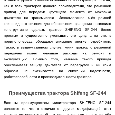
и многое другое. Главная особенность минитрактора SF-244,
Мотокосы
Культиватор
минитракторы
КЕНТАВР
ТЭНом
Канадские
грязной
Удлинители
IRON
как и всех тракторов данного производителя, это ременной
AL-
и
печи
воды мотопомпы
к
ANGEL
KO
механическим
Булерьян
Мотоблоки
привод для передачи крутящего момента от маховика
буру,
Грунтозацепы
управлением
NOVASLAV
ДТЗ
Мотопомпы
к
Электрокосы
двигателя на трансмиссию. Использование 4-ёх ремней
с
Мотокультиватор
Iron
шнеку
IRON
Полуоси
варочной
Hyundai
клиновидного сечения для обеспечения вращения позволило
Бойлеры
Angel
Мотоблоки
ANGEL
(ступицы)
поверхностью
EWT
IRON
конструктивно сделать трактор SHIFENG SF-244 более
Шнеки
Clima
Мотокультиватор
ANGEL
Мотопомпы
для
Мотокосы
Окучники
простым и существенно уменьшить его цену, а на это, в
БУР
KUBUS
Konner&Sohnen
Кентавр
бура
КЕНТАВР
DRY
первую очередь, обращают внимание многие потребители.
Мотоблоки
Картофелекопалки
Водонагреватель
Грабли
Мотокультиватор
Weima
Мотопомпы
Также, в вышеуказанном случае, мини трактор с ременной
Электрокосы
кубической
навесные
STIGA
Аккумуляторные
(Вейма)
Weima
КЕНТАВР
формы
на
передачей имеет меньшие расходы на ремонт и
Картофелесажалки
опрыскиватели
с
трактор
Мотокультиватор
Мотоблоки
эксплуатацию. Помимо того, наличие такого привода
Мотопомпы
двумя
Мотокосы
Сцепки
WEIMA
Мотоопрыскиватели
FORTE
BULAT
Твердотопливные
обеспечивает защиту двигателя от перегрузок и ни коим
сухими
VITALS
Дисковая
для
котлы
ТЭНами
борона
мотоблока
образом не сказывается на снижении надежности,
Мотокультиваторы FORTE
Мотоблоки
Мотопомпы
Электрокосы
для
BULAT
Konner&Sohnen
работоспособности и производительности трактора.
Отопительные
Бойлеры
VITALS
минитрактора,
Плуги
Мотокультиваторы ROBIX
печи
Газовые
EWT
трактора
Мотоблоки
Мотопомпы
обогреватели
Clima
Мотокосы
Плоскорезы
Konner&Sohnen
AL-
Радиаторы
KUBUS
AL-
Картофелесажалка
Преимущества трактора Shifeng SF-244
KO
отопления
Водонагреватель
Отопительные
KO
для
Лопата-
Навесное
кубической
печи,
минитрактора,
отвал
оборудование
Важным преимуществом минитрактора SHIFENG SF-244
формы
Мотопомпы
Камин-
БУРЖУЙКА
трактора
Электрокосы,
Печи-
к
с
Forte
булерьян
CANADA
триммеры
каменки
является то, что в отличие от других модификаций, этот
мотоблоку
одним
Прицепы
VESUVI
AL-
Картофелекопалка
для
Бензопилы
трактор полноприводный, то есть ведущими являются оба