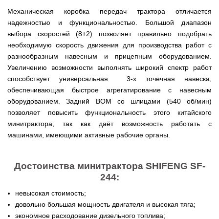
веток
Электрокультиваторы
цилиндрический
Грабли
для
Scheppach
Механическая коробка передач трактора отличается
Электрические
водонагреватель
для
трактора,
цепные
с
надежностью и функциональностью. Большой диапазон
мотоблока
минитрактора,
пилы,
двумя
мототрактора
выбора скоростей (8+2) позволяет правильно подобрать
электропилы
сухими
Культиваторы
Iron
необходимую скорость движения для производства работ с
ТЭНами
для
Картофелекопалки
Angel
и
мотоблока
разнообразным навесным и прицепным оборудованием.
для
уменьшенным
КРН
мототрактора
Увеличению возможности выполнять широкий спектр работ
диаметром
Электрические
и
цепные
способствует универсальная 3-х точечная навеска,
КПС
Лопата
пилы,
Бойлеры
для
отвал
обеспечивающая быстрое агрегатирование с навесным
электропилы
EWT
прополки
для
Vitals
оборудованием. Задний ВОМ со шлицами (540 об/мин)
Clima
и
мототрактора
Runde
сплошной
позволяет повысить функциональность этого китайского
DRY
Электрические
обработки
Навесная
минитрактора, так как даёт возможность работать с
V
цепные
почвы
система
Вертикальный
пилы,
машинами, имеющими активные рабочие органы.
на
цилиндрический
электропилы
Мульчирователи
3
водонагреватель
Кентавр
для
точки
с
мотоблока
к
двумя
Достоинства минитрактора SHIFENG SF-
мототрактору
сухими
Опрыскиватели
244:
(переходник
ТЭНами
для
с
мотоблоков
1
невысокая стоимость;
Бойлеры
точки
EWT
довольно большая мощность двигателя и высокая тяга;
на
Помпы
Clima
3)
экономное расходование дизельного топлива;
для