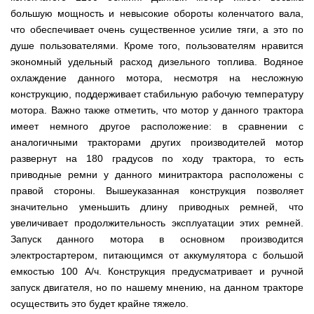
для
ТЭНами
трактору
Тачки
мотоблока
Тележки
большую мощность и невысокие обороты коленчатого вала,
Окучники
Бензопилы
Бензиновые
строительные
Скарификатор
инструментальные
ручные
WERK
снегоуборщики
Бойлеры
что обеспечивает очень существенное усилие тяги, а это по
и
Сеялка
Аэратор
СКИФ
Чеснокосажалки
EWT
садовые
зерновая
AL-
душе пользователями. Кроме того, пользователям нравится
для
Твердотопливные
Картофелекопалка
Clima
Аккумуляторные
Электрические
тачки
для
KO
мотоблока
котлы
экономный удельный расход дизельного топлива. Водяное
ручная
Runde
пилы
снегоуборщики
минитрактора,
ПРОСКУРОВ
DRY
трактора
охлаждение данного мотора, несмотря на несложную
Скарификатор-
Чеснококопалка
Slim
Лопата-
Аккумуляторные
Снегоуборщики
аэратор
конструкцию, поддерживает стабильную рабочую температуру
для
Твердотопливные
H
отвал
пилы
IRON
Сеялки
Hyundai
мотоблока,
котлы
Горизонтальный
ручная
мотора. Важно также отметить, что мотор у данного трактора
AL-
ANGEL
овощные
мототрактора
БУРЖУЙ
цилиндрический
Коптильня
для
KO
имеет немного другое расположение: в сравнении с
водонагреватель
домашняя
уборки
Снегоуборщики
ПОЧВОФРЕЗЫ
с
Комплект
Твердотопливные
аналогичными тракторами других производителей мотор
снега
Бензопилы
AL-
Электрокультиваторы Кентавр
двумя
для
котлы
Летний
Hyundai
KO
развернут на 180 градусов по ходу трактора, то есть
ЭКСКАВАТОР
сухими
переоборудования
МАРТЕН
душ
Ручной
Электрокультиваторы IRON
НАВЕСНОЙ
Электросамокат
приводные ремни у данного минитрактора расположены с
ТЭНами
мотоблока
для
инструмент
Электрические
Снегоуборщики
ANGEL
SPARK
и
в
Твердотопливные
дачи,
для
правой стороны. Вышеуказанная конструкция позволяет
цепные
Weima
KICKSCOOTER
уменьшенным
мототрактор
ПОГРУЗЧИК
котлы
душевая
культивации
пилы,
значительно уменьшить длину приводных ремней, что
Электрокультиваторы
MAXi
диаметром
ФРОНТАЛЬНЫЙ
Protech
кабинка
электропилы
Снегоуборщики
Konner&Sohnen
10"
Бороны
увеличивает продолжительность эксплуатации этих ремней.
AL-
HYUNDAI
36V
Бойлеры
дисковые,
Грабли
Твердотопливные
Шампура
KO
Запуск данного мотора в основном производится
500W
Электрокультиваторы
EWT
роторные
ворошилки
котлы
15AH
Снегоуборщики
Hyundai
электростартером, питающимся от аккумулятора с большой
Clima
и
навесные
VESUVI
Электрические
ам2
STIGA
Runde
зубовые
на
емкостью 100 А/ч. Конструкция предусматривает и ручной
цепные
задний
DRY
бороны
мототрактор
Электрокультиваторы
пилы,
мотор
запуск двигателя, но по нашему мнению, на данном тракторе
Slim
для
Scheppach
электропилы
(Синий)
V
мотоблока
Измельчитель
осуществить это будет крайне тяжело.
Hyundai
Вертикальный