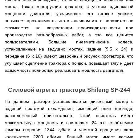
мокрым
для
Мотопомпы
Отопительные
KO
для
бань
Сенокосилки
ТЭНом
мотоблоков
HYUNDAI
Твердотопливные
моста. Такая конструкция трактора, с учётом одинаковой
печи,
минитрактора,
и
Электропилы
котлы
БУРЖУЙКА
трактора
саун
Аккумуляторные
мощности двигателя, увеличивает его тяговое усилие,
Почвофреза
Бойлеры
Адаптеры
PROTECH
ВЕРТИКАЛЬ
Мотопомпы
CANADA
ножницы
для
повышает проходимость, что в конечном итоге положительно
EWT
Высоторезы
для
Аккумуляторные
VITALS
КОСИЛКА
мотоблока
Clima
мотоблоков
пылесосы
Твердотопливные
Отопительные
ДЛЯ
Печи-
сказывается на возрастании производительности при
Мотокосы
RUNDE
садовые,
Станки
котлы
печи,
ТРАКТОРА
каменки
FORTE
производстве разнообразных работ, а это все ценится
KOMBI
Ходоуменьшители
воздуходувки
для
Запчасти
БУРЖУЙ
БУРЖУЙКА
для
Разбрасыватели
Цилиндрический
заточки
пользователями. Большие пневматические колеса,
ОГНЕВ
саун
ручные
Косилка
Мотокосы
водонагреватель
цепи
Измельчители
Бензиновые пылесосы
VESUVI
Мотоблоки
Твердотопливные
SOLO
для
установленные на ведущих мостах, задние (9.5 х 24) и
GRUNHELM
комбинированного
веток
садовые,
Powercraft
котлы
Отопительные
мототрактора
Ручной
нагрева
передние (6 х 16) имеют шевронный рисунок протектора, что
для
воздуходувки
Бензопилы
МАРТЕН
печи,
Печи-
Мотокосы
комплект
с
мотоблоков,
IRON
БУРЖУЙКА
каменки
улучшает сцепление трактора с почвой, повышает тягу и даёт
Мотоблоки
КУЛЬТИВАТОРЫ
WERK
для
мокрым
дробилки
ANGEL
Электрические
ПРОСКУРОВ
для
Weima
Твердотопливные
посадки
ТЭНом
возможность полностью реализовать мощность двигателя.
веток
Сварочные
пылесосы
саун НОВАСЛАВ
DeLuxe
котлы
ОКУЧНИКИ
и
Мотокосы Hyundai
для
аппараты
садовые,
Бензопилы
ПРОСКУРОВ
уборки
Бойлеры
мотоблоков
Vitals
воздуходувки
КЕНТАВР
Семена
картошки
МУЛЬЧИРОВАТЕЛЬ
EWT
Электрокосы
Циркуляционные
Укропа
Силовой агрегат трактора Shifeng SF-244
(2
Clima
FORTE
Снегоуборщики
Сварочные
Бензопилы
насосы
в
Runde
Плуг
для
аппараты КЕНТАВР
VITALS
RODA
1,
Семена
DRY
Аккумуляторные
для
На данном тракторе устанавливается дизельный мотор с
мотоблока
Электрокосы
3
салата
H
скарификаторы
минитрактора,
WERK
водяной системой охлаждения, имеющий один цилиндр,
Бензопилы
в
Электроконвекторы
Горизонтальный
трактора,
Сеялка
AL-
1
цилиндрический
расположенный горизонтально. Такой двигатель имеет
мототрактора
Бензиновые
зерновая
Электротриммеры
Складские
KO
и
водонагреватель
скарификаторы
максимальную мощность и составляет 24 л.с. с объемом
Hyundai
тележки
4
с
Лопата-
платформенные
Сеялка
в
камеры сгорания 1344 куб/см и частотой вращения вала
Бензопилы
Аккумуляторные
двумя
отвал
Электрические
СКИФ
овощная
1)
FORTE
снегоуборщики
сухими
к
коленчатого 2200 об/мин. Данный мотор имеет весьма
скарификаторы