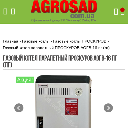
Поиск
Главная
›
Газовые котлы
›
Газовые котлы ПРОСКУРОВ
›
Газовый котел парапетный ПРОСКУРОВ АОГВ-16 пг (лг)
Газовый котел парапетный ПРОСКУРОВ АОГВ-16 пг
Бетономешалки
(лг)
Скиф
Бетономешалки с
Бойлеры,
венцовым
Акция!
водонагреватели
приводом
ARTI
WHV
Газовые
Бетономешалки с
SLIM
котлы ПРОСКУРОВ
редукторным
Бензиновые
приводом
Бойлеры,
Газовые
газонокосилки
водонагреватели
котлы
ARTI
Генераторы
IMMERGAS
Электрические
WHV
бензиновые
напольные
газонокосилки
конденсационные
Бензиновые
Бойлеры,