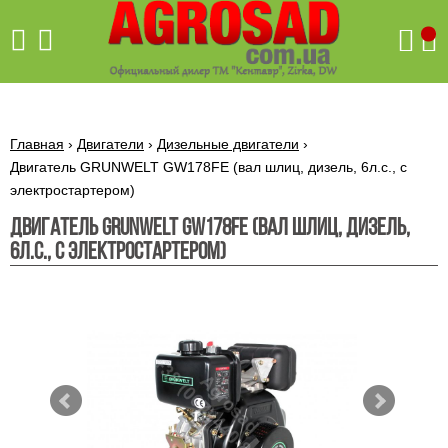
Поиск
Главная
›
Двигатели
›
Дизельные двигатели
›
Двигатель GRUNWELT GW178FE (вал шлиц, дизель, 6л.с., с
электростартером)
Бетономешалки
Двигатель GRUNWELT GW178FE (вал шлиц, дизель,
Скиф
6л.с., с электростартером)
Бетономешалки с
Бойлеры,
венцовым
водонагреватели
приводом
ARTI
WHV
Газовые
Бетономешалки с
SLIM
котлы ПРОСКУРОВ
редукторным
Бензиновые
приводом
Бойлеры,
Газовые
газонокосилки
водонагреватели
котлы
ARTI
Генераторы
IMMERGAS
Электрические
WHV
бензиновые
напольные
газонокосилки
конденсационные
Бензиновые
Бойлеры,