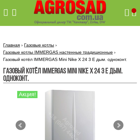
Поиск
Главная
›
Газовые котлы
›
Газовые котлы IMMERGAS настенные традиционные
›
Газовый котёл IMMERGAS Mini Nike X 24 3 E дым. одноконт.
Бетономешалки
Газовый котёл IMMERGAS Mini Nike X 24 3 E дым.
Скиф
одноконт.
Бетономешалки с
Бойлеры,
венцовым
водонагреватели
приводом
ARTI
Акция!
WHV
Газовые
Бетономешалки с
SLIM
котлы ПРОСКУРОВ
редукторным
Бензиновые
приводом
Бойлеры,
Газовые
газонокосилки
водонагреватели
котлы
ARTI
Генераторы
IMMERGAS
Электрические
WHV
бензиновые
напольные
газонокосилки
конденсационные
Бензиновые
Бойлеры,