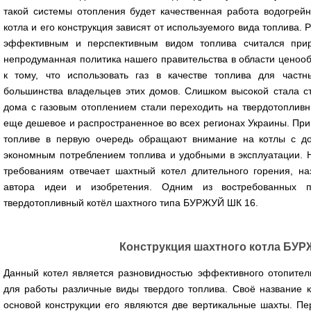
такой системы отопления будет качественная работа водогрейн
котла и его конструкция зависят от используемого вида топлива
эффективным и перспективным видом топлива считался прир
непродуманная политика нашего правительства в области ценоо
к тому, что использовать газ в качестве топлива для час
большинства владельцев этих домов. Слишком высокой стала ст
дома с газовым отоплением стали переходить на твердотопливн
еще дешевое и распространенное во всех регионах Украины. При
топливе в первую очередь обращают внимание на котлы с до
экономным потреблением топлива и удобными в эксплуатации. Н
требованиям отвечает шахтный котел длительного горения, н
автора идеи и изобретения. Одним из востребованных пр
твердотопливный котёл шахтного типа БУРЖУЙ ШК 16.
Конструкция шахтного котла БУР
Данный котел является разновидностью эффективного отопител
для работы различные виды твердого топлива. Своё название к
основой конструкции его являются две вертикальные шахты. П