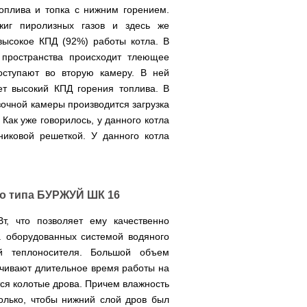
топлива и топка с нижним горением.
жиг пиролизных газов и здесь же
ысокое КПД (92%) работы котла. В
 пространства происходит тлеющее
оступают во вторую камеру. В ней
ет высокий КПД горения топлива. В
зочной камеры производится загрузка
Как уже говорилось, у данного котла
никовой решеткой. У данного котла
го типа БУРЖУЙ ШК 16
, что позволяет ему качественно
. оборудованных системой водяного
ей теплоносителя. Большой объем
ечивают длительное время работы на
тся колотые дрова. Причем влажность
олько, чтобы нижний слой дров был