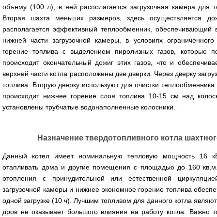
объему (100 л), в ней располагается загрузочная камера для 
Вторая шахта меньших размеров, здесь осуществляется до
располагается эффективный теплообменник, обеспечивающий в
нижней части загрузочной камеры, в условиях ограниченного
горение топлива с выделением пиролизных газов, которые п
происходит окончательный дожиг этих газов, что и обеспечива
верхней части котла расположены две дверки. Через дверку загру
топлива. Вторую дверку используют для очистки теплообменника. 
происходит нижнее горение слоя топлива 10-15 см над колос
установлены трубчатые водонаполненные колосники.
Назначение твердотопливного котла шахтно
Данный котел имеет номинальную тепловую мощность 16 кВт
отапливать дома и другие помещения с площадью до 160 кв,м
отопления с принудительной или естественной циркуляци
загрузочной камеры и нижнее экономное горение топлива обесп
одной загрузке (10 ч). Лучшим топливом для данного котла являю
дров не оказывает большого влияния на работу котла. Важно т