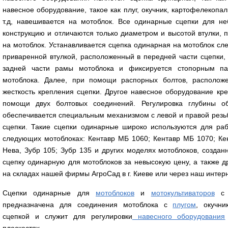
навесное оборудование, такое как плуг, окучник, картофелекопа
т.д, навешивается на мотоблок. Все одинарные сцепки для н
конструкцию и отличаются только диаметром и высотой втулки, 
на мотоблок. Устанавливается сцепка одинарная на мотоблок сл
приваренной втулкой, расположенный в передней части сцепки, 
задней части рамы мотоблока и фиксируется стопорным п
мотоблока. Далее, при помощи распорных болтов, расположе
жесткость крепления сцепки. Другое навесное оборудование кре
помощи двух болтовых соединений. Регулировка глубины о
обеспечивается специальным механизмом с левой и правой резь
сцепки. Такие сцепки одинарные широко используются для ра
следующих мотоблоках: Кентавр МБ 1060; Кентавр МБ 1070; Кент
Нева, Зубр 105; Зубр 135 и других моделях мотоблоков, создан
сцепку одинарную для мотоблоков за невысокую цену, а также 
на складах нашей фирмы АгроСад в г. Киеве или через наш интер
Сцепки одинарные для
мотоблоков
и
мотокультиваторов
с 
предназначена для соединения мотоблока с
плугом
, окучн
сцепкой и служит для регулировки
навесного оборудования