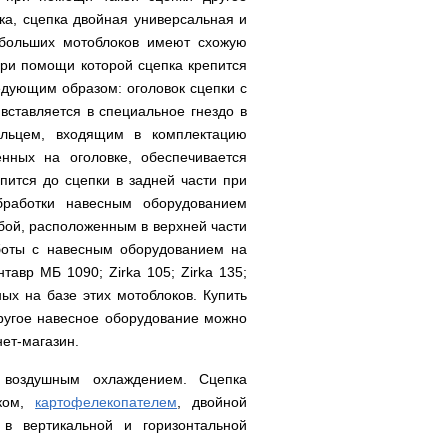
лка, сцепка двойная универсальная и
ебольших мотоблоков имеют схожую
при помощи которой сцепка крепится
едующим образом: оголовок сцепки с
вставляется в специальное гнездо в
альцем, входящим в комплектацию
нных на оголовке, обеспечивается
пится до сцепки в задней части при
бработки навесным оборудованием
бой, расположенным в верхней части
боты с навесным оборудованием на
авр МБ 1090; Zirka 105; Zirka 135;
ных на базе этих мотоблоков. Купить
другое навесное оборудование можно
нет-магазин.
воздушным охлаждением. Сцепка
иком,
картофелекопателем
, двойной
в вертикальной и горизонтальной