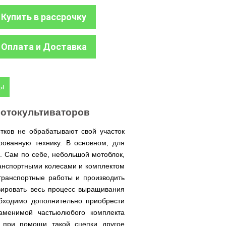
Купить в рассрочку
Оплата и Доставка
ры
мотокультиваторов
тков не обрабатывают свой участок
рованную технику. В основном, для
. Сам по себе, небольшой мотоблок,
ранспортными колесами и комплектом
транспортные работы и производить
зировать весь процесс выращивания
обходимо дополнительно приобрести
заменимой частьюлюбого комплекта
к при помощи такой сцепки другое