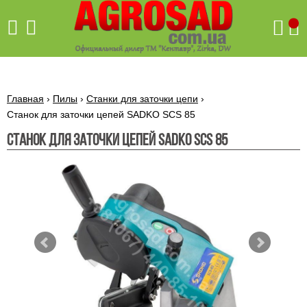
Поиск
Главная
›
Пилы
›
Станки для заточки цепи
›
Станок для заточки цепей SADKO SCS 85
Станок для заточки цепей SADKO SCS 85
Бетономешалки
Скиф
Бетономешалки с
Бойлеры,
венцовым
водонагреватели
приводом
ARTI
WHV
Газовые
Бетономешалки с
SLIM
котлы ПРОСКУРОВ
редукторным
Бензиновые
приводом
Бойлеры,
Газовые
газонокосилки
водонагреватели
котлы
ARTI
Генераторы
IMMERGAS
Электрические
WHV
бензиновые
напольные
газонокосилки
конденсационные
Бензиновые
Бойлеры,