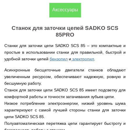
(Верк)
закрытые
для
IV
Измельчители
мотоблоков
Двигатели
Компрессоры с
/
Канадские
Аксессуары
Катки
Генераторы
Компостеры
веток,
177F
VITALS
прямым
IH
печи
для
Weima
открытые
веткоизмельчители
приводом
Булерьян
газона
Кондиционеры
Vitals
VESUVI
Запчасти
Двигатели
Бойлеры,
AL-
GREE
Генераторы
Станок для заточки цепей SADKO SCS
для
WEIMA
Компрессоры с
водонагреватели
KO
Кормоизмельчители
Sadko
Измельчители
мотоблоков
ременным
ISTO
Канадские
85PRO
Кондиционеры
Powercraft
(Садко)
веток,
190N
приводом
IVC
печи
Двигатели
OSAKA
веткоизмельчители
Combi
Булерьян
Мотокосы
BULAT
Станки для заточки цепи SADKO SCS 85 – это компактные и
AL-
Кормоизмельчители
Генераторы
CANADA
Запчасти
KO
ДТЗ
AL-
для
простые в использовании станки для правильной, быстрой и
Бойлеры,
Электрокосы
Двигатели
KO
мотоблоков
водонагреватели
Канадские
ZUBR
удобной заточки цепей
бензопил
и
электропил
.
Измельчители
195N
ISTO
печи
Кусторезы
Масло
веток,
Генераторы
IVD
Булерьян
Двигатели
AL-
веткоизмельчители
Асинхронные бесщеточные двигатели станков обладают
KONNER
DRY
VESUVI
Коробки
TATA
KO
Аккумуляторные
Konner&Sohnen
Дизельные
SOHNEN
с
передач
увеличенным ресурсом, обеспечивают надежную, ровную и
триммеры
мотоблоки
варочной
КПП,
Бойлеры,
и
Двигатели
Масло
бесшумную работу.
Измельчители
поверхностью
Инверторные
редукторы
водонагреватели Novatec
Мотобуры
косы
GRUNWELT
Iron
веток
Бензиновые
генераторы
на
Станок для заточки цепи SADKO SCS 85 имеет подсветку для
Irin
Angel
Hyundai
мотоблоки
KONNER
мотоблоки
Канадские
Angel
Бойлеры
комфортной работы и точности затачивания зубьев цепи.
Аккумуляторный
Мотокультиваторы Кентавр
Двигатели
SOHNEN
печи
EWT
инструмент
ДТЗ
Низкое потребление электроэнергии, низкий уровень шума
Измельчители
Мотоблоки
Булерьян
Шины,
Clima
Мотобуры
AL-
Мотокультиваторы IRON
Бензиновые мотопомпы
веток,
с
CANADA
диски,
FLACH
Vitals
характеризуют с самой лучшей стороны станки для заточки
KO
ANGEL
Двигатели
веткоизмельчители
водяным
с
камеры
Плоский
EASY
цепи SADKO SCS 85.
с
Скиф
охлаждением
варочной
на
Дизельные мотопомпы
водонагреватель
Мотороллеры
Мотобуры
FLEX
центробежным
Мотокультиваторы PUBERT
поверхностью
мотоблоки
Полуавтоматическая перетяжка цепи гарантирует быстроту и
с
SPARK
Кентавр
сцеплением
и
Мотоблоки
мокрым
Для