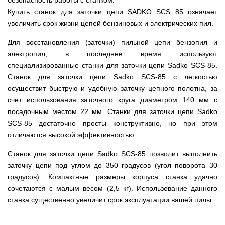
безопасность работы с станком.
Мотокосы
Культиватор
минитракторы
КЕНТАВР
ТЭНом
Канадские
грязной
Удлинители
IRON
Купить станок для заточки цепи SADKO SCS 85 означает
AL-
и
печи
воды мотопомпы
к
ANGEL
KO
механическим
Булерьян
Мотоблоки
увеличить срок жизни цепей бензиновых и электрических пил.
буру,
Грунтозацепы
управлением
NOVASLAV
ДТЗ
Мотопомпы
к
Электрокосы
с
Мотокультиватор
Iron
шнеку
Для восстановления (заточки) пильной цепи бензопил и
IRON
Полуоси
варочной
Hyundai
Бойлеры
Angel
Мотоблоки
ANGEL
(ступицы)
поверхностью
электропил, в последнее время используют
EWT
IRON
Шнеки
Clima
Мотокультиватор
ANGEL
Мотопомпы
специализированные станки для заточки цепи Sadko SCS-85.
для
Мотокосы
Окучники
БУР
KUBUS
Konner&Sohnen
Кентавр
бура
КЕНТАВР
Станок для заточки цепи Sadko SCS-85 с легкостью
DRY
Мотоблоки
Картофелекопалки
Водонагреватель
Грабли
осуществит быструю и удобную заточку цепного полотна, за
Мотокультиватор
Weima
Мотопомпы
Электрокосы
кубической
навесные
STIGA
Аккумуляторные
(Вейма)
Weima
счет использования заточного круга диаметром 140 мм с
КЕНТАВР
формы
на
Картофелесажалки
опрыскиватели
с
трактор
посадочным местом 22 мм. Станки для заточки цепи Sadko
Мотокультиватор
Мотоблоки
Мотопомпы
двумя
Мотокосы
Сцепки
WEIMA
Мотоопрыскиватели
SCS-85 достаточно просты конструктивно, но при этом
FORTE
BULAT
Твердотопливные
сухими
VITALS
Дисковая
для
котлы
отличаются высокой эффективностью.
ТЭНами
борона
мотоблока
Мотокультиваторы FORTE
Мотоблоки
Мотопомпы
Электрокосы
для
BULAT
Konner&Sohnen
Отопительные
Бойлеры
VITALS
минитрактора,
Станок для заточки цепи Sadko SCS-85 позволит выполнить
Плуги
Мотокультиваторы ROBIX
печи
Газовые
EWT
трактора
заточку цепи под углом до 350 градусов (угол поворота 30
Мотоблоки
Мотопомпы
обогреватели
Clima
Мотокосы
Плоскорезы
Konner&Sohnen
AL-
Радиаторы
градусов). Компактные размеры корпуса станка удачно
KUBUS
AL-
Картофелесажалка
KO
отопления
Водонагреватель
Отопительные
KO
для
сочетаются с малым весом (2,5 кг). Использование данного
Лопата-
Навесное
кубической
печи,
минитрактора,
отвал
станка существенно увеличит срок эксплуатации вашей пилы.
оборудование
формы
Мотопомпы
Камин-
БУРЖУЙКА
трактора
Электрокосы,
Печи-
к
с
Forte
булерьян
CANADA
триммеры
каменки
мотоблоку
одним
Прицепы
VESUVI
AL-
Картофелекопалка
для
Бензопилы