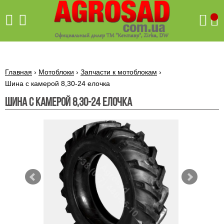
Поиск
Главная
›
Мотоблоки
›
Запчасти к мотоблокам
›
Шина с камерой 8,30-24 елочка
Шина с камерой 8,30-24 елочка
Бетономешалки
Скиф
Бетономешалки с
Бойлеры,
венцовым
водонагреватели
приводом
ARTI
WHV
Газовые
Бетономешалки с
SLIM
котлы ПРОСКУРОВ
редукторным
Бензиновые
приводом
Бойлеры,
Газовые
газонокосилки
водонагреватели
котлы
ARTI
Генераторы
IMMERGAS
Электрические
WHV
бензиновые
напольные
газонокосилки
конденсационные
Бензиновые
Бойлеры,