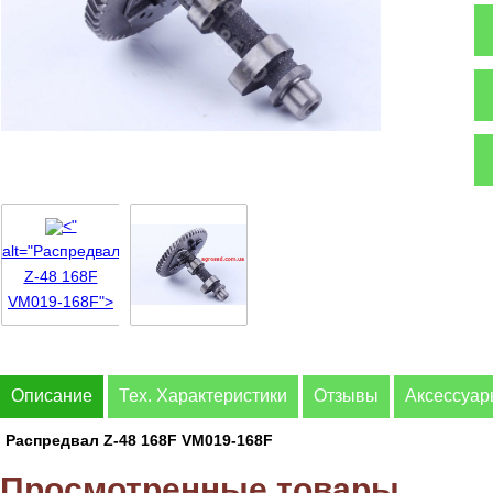
<"
alt="Распредвал
Z-48 168F
VM019-168F">
Описание
Тех. Характеристики
Отзывы
Аксессуа
Распредвал Z-48 168F VM019-168F
Просмотренные товары