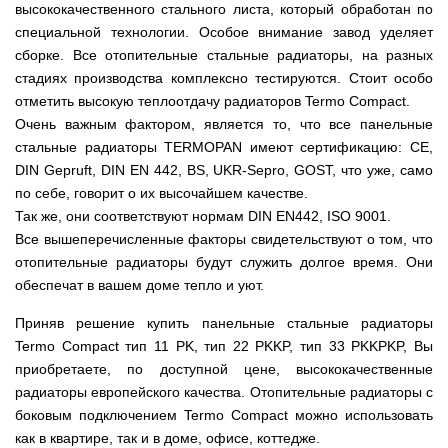
Мотокосы
Культиватор
минитракторы
высококачественного стального листа, который обработан по
КЕНТАВР
ТЭНом
Канадские
грязной
Удлинители
IRON
AL-
и
печи
воды мотопомпы
специальной технологии. Особое внимание завод уделяет
к
ANGEL
KO
механическим
Булерьян
Мотоблоки
буру,
Грунтозацепы
сборке. Все отопительные стальные радиаторы, на разных
управлением
NOVASLAV
ДТЗ
Мотопомпы
к
Электрокосы
с
Мотокультиватор
стадиях производства комплексно тестируются. Стоит особо
Iron
шнеку
IRON
Полуоси
варочной
Hyundai
Бойлеры
Angel
Мотоблоки
ANGEL
отметить высокую теплоотдачу радиаторов Termo Compact.
(ступицы)
поверхностью
EWT
IRON
Шнеки
Очень важным фактором, является то, что все панельные
Clima
Мотокультиватор
ANGEL
Мотопомпы
для
Мотокосы
Окучники
БУР
KUBUS
Konner&Sohnen
Кентавр
стальные радиаторы TERMOPAN имеют сертификацию: CE,
бура
КЕНТАВР
DRY
Мотоблоки
DIN Gepruft, DIN EN 442, BS, UKR-Sepro, GOST, что уже, само
Картофелекопалки
Водонагреватель
Грабли
Мотокультиватор
Weima
Мотопомпы
Электрокосы
кубической
навесные
STIGA
по себе, говорит о их высочайшем качестве.
Аккумуляторные
(Вейма)
Weima
КЕНТАВР
формы
на
Картофелесажалки
опрыскиватели
Так же, они соответствуют нормам DIN EN442, ISO 9001.
с
трактор
Мотокультиватор
Мотоблоки
Мотопомпы
двумя
Мотокосы
Все вышеперечисленные факторы свидетельствуют о том, что
Сцепки
WEIMA
Мотоопрыскиватели
FORTE
BULAT
Твердотопливные
сухими
VITALS
Дисковая
для
отопительные радиаторы будут служить долгое время. Они
котлы
ТЭНами
борона
мотоблока
Мотокультиваторы FORTE
Мотоблоки
Мотопомпы
обеспечат в вашем доме тепло и уют.
Электрокосы
для
BULAT
Konner&Sohnen
Отопительные
Бойлеры
VITALS
минитрактора,
Плуги
Мотокультиваторы ROBIX
печи
Газовые
EWT
трактора
Приняв решение купить панельные стальные радиаторы
Мотоблоки
Мотопомпы
обогреватели
Clima
Мотокосы
Плоскорезы
Termo Compact тип 11 PK, тип 22 PKKP, тип 33 PKKPKP, Вы
Konner&Sohnen
AL-
Радиаторы
KUBUS
AL-
Картофелесажалка
KO
отопления
Водонагреватель
приобретаете, по доступной цене, высококачественные
Отопительные
KO
для
Лопата-
Навесное
кубической
печи,
минитрактора,
радиаторы европейского качества. Отопительные радиаторы с
отвал
оборудование
формы
Мотопомпы
Камин-
БУРЖУЙКА
трактора
Электрокосы,
Печи-
к
боковым подключением Termo Compact можно использовать
с
Forte
булерьян
CANADA
триммеры
каменки
мотоблоку
одним
Прицепы
VESUVI
как в квартире, так и в доме, офисе, коттедже.
AL-
Картофелекопалка
для
Бензопилы