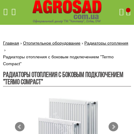
Поиск
Главная
›
Отопительное оборудование
›
Радиаторы отопления
›
Радиаторы отопления с боковым подключением "Termo
Бетономешалки
Compact"
Скиф
Радиаторы отопления с боковым подключением
Бетономешалки с
Бойлеры,
"Termo Compact"
венцовым
водонагреватели
приводом
ARTI
WHV
Газовые
Бетономешалки с
SLIM
котлы ПРОСКУРОВ
редукторным
Бензиновые
приводом
Бойлеры,
Газовые
газонокосилки
водонагреватели
котлы
ARTI
Генераторы
IMMERGAS
Электрические
WHV
бензиновые
напольные
газонокосилки
конденсационные
Бензиновые
Бойлеры,