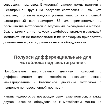
мокрым
для
Мотопомпы
Отопительные
KO
для
бань
Сенокосилки
ТЭНом
мотоблоков
совершения маневра. Внутренний размер между гранями у
HYUNDAI
Твердотопливные
печи,
минитрактора,
и
Электропилы
котлы
БУРЖУЙКА
трактора
саун
Аккумуляторные
шестигранной трубы на полуосях составляет 32 мм. Это
Почвофреза
Бойлеры
Адаптеры
PROTECH
ВЕРТИКАЛЬ
Мотопомпы
CANADA
ножницы
означает, что такие полуоси устанавливаются на сплошной
для
EWT
Высоторезы
для
Аккумуляторные
VITALS
КОСИЛКА
мотоблока
Clima
мотоблоков
пылесосы
Твердотопливные
шестигранный вал размером 32 мм, применяемый на
Отопительные
ДЛЯ
Печи-
Мотокосы
RUNDE
садовые,
Станки
котлы
печи,
ТРАКТОРА
каменки
FORTE
большинстве мотоблоков с воздушным охлаждением мотора.
KOMBI
Ходоуменьшители
воздуходувки
для
Запчасти
БУРЖУЙ
БУРЖУЙКА
для
Разбрасыватели
Цилиндрический
Важно заметить, что полуоси с дифференциалом в заводской
заточки
ОГНЕВ
саун
ручные
Косилка
Мотокосы
водонагреватель
цепи
Измельчители
Бензиновые пылесосы
VESUVI
Мотоблоки
Твердотопливные
SOLO
для
комплектации не поставляются и их необходимо приобретать
GRUNHELM
комбинированного
веток
садовые,
Powercraft
котлы
Отопительные
мототрактора
Ручной
нагрева
дополнительно, как и другое навесное оборудование.
для
воздуходувки
Бензопилы
МАРТЕН
печи,
Печи-
Мотокосы
комплект
с
мотоблоков,
IRON
БУРЖУЙКА
каменки
Мотоблоки
КУЛЬТИВАТОРЫ
WERK
для
мокрым
дробилки
ANGEL
Электрические
ПРОСКУРОВ
для
Weima
Твердотопливные
посадки
ТЭНом
веток
Сварочные
пылесосы
саун НОВАСЛАВ
DeLuxe
котлы
Полуоси дифференциальные для
ОКУЧНИКИ
и
Мотокосы Hyundai
для
аппараты
садовые,
Бензопилы
ПРОСКУРОВ
уборки
Бойлеры
мотоблоков
мотоблока под шестигранник
Vitals
воздуходувки
КЕНТАВР
Семена
картошки
МУЛЬЧИРОВАТЕЛЬ
EWT
Электрокосы
Циркуляционные
Укропа
(2
Clima
FORTE
Снегоуборщики
Сварочные
Бензопилы
Приобретение шестигранных длинных полуосей с
насосы
в
Runde
Плуг
для
аппараты КЕНТАВР
VITALS
RODA
1,
Семена
DRY
дифференциалом для мотоблока означает легкое
Аккумуляторные
для
мотоблока
Электрокосы
3
салата
H
скарификаторы
минитрактора,
WERK
маневрирование и безопасное движение мотоблока с
Бензопилы
в
Электроконвекторы
Горизонтальный
трактора,
Сеялка
AL-
1
прицепом по пересеченной местности.
цилиндрический
мототрактора
Бензиновые
зерновая
Электротриммеры
Складские
KO
и
водонагреватель
скарификаторы
Hyundai
тележки
4
с
Купить недорого, за невысокую цену такие полуоси, а также
Лопата-
платформенные
Сеялка
в
Бензопилы
Аккумуляторные
двумя
отвал
Электрические
СКИФ
овощная
другое навесное оборудование к мотоблокам можно на
1)
FORTE
снегоуборщики
сухими
к
скарификаторы