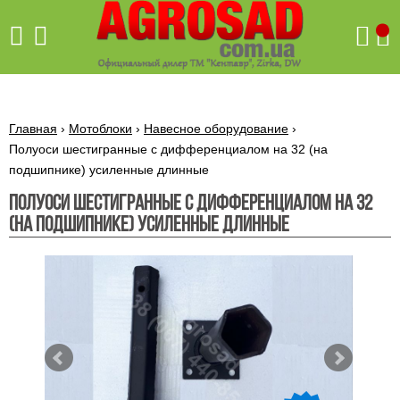
Поиск
Главная
›
Мотоблоки
›
Навесное оборудование
›
Полуоси шестигранные с дифференциалом на 32 (на
подшипнике) усиленные длинные
Бетономешалки
Полуоси шестигранные с дифференциалом на 32
Скиф
(на подшипнике) усиленные длинные
Бетономешалки с
Бойлеры,
венцовым
водонагреватели
приводом
ARTI
WHV
Газовые
Бетономешалки с
SLIM
котлы ПРОСКУРОВ
редукторным
Бензиновые
приводом
Бойлеры,
Газовые
газонокосилки
водонагреватели
котлы
ARTI
Генераторы
IMMERGAS
Электрические
WHV
бензиновые
напольные
газонокосилки
конденсационные
Бензиновые
Бойлеры,