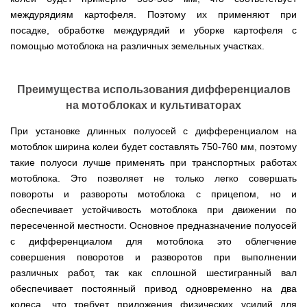
Мотокосы
Культиватор
минитракторы
КЕНТАВР
ТЭНом
Канадские
грязной
Удлинители
IRON
междурядиям картофеля. Поэтому их применяют при
AL-
и
печи
воды мотопомпы
к
ANGEL
KO
механическим
Булерьян
посадке, обработке междурядий и уборке картофеля с
Мотоблоки
буру,
Грунтозацепы
управлением
NOVASLAV
ДТЗ
Мотопомпы
к
помощью мотоблока на различных земельных участках.
Электрокосы
с
Мотокультиватор
Iron
шнеку
IRON
Полуоси
варочной
Hyundai
Бойлеры
Angel
Мотоблоки
ANGEL
(ступицы)
поверхностью
EWT
IRON
Шнеки
Clima
Мотокультиватор
ANGEL
Мотопомпы
Преимущества использования дифференциалов
для
Мотокосы
Окучники
БУР
KUBUS
Konner&Sohnen
Кентавр
бура
КЕНТАВР
на мотоблоках и культиваторах
DRY
Мотоблоки
Картофелекопалки
Водонагреватель
Грабли
Мотокультиватор
Weima
Мотопомпы
Электрокосы
кубической
навесные
При установке длинных полуосей с дифференциалом на
STIGA
Аккумуляторные
(Вейма)
Weima
КЕНТАВР
формы
на
Картофелесажалки
опрыскиватели
мотоблок ширина колеи будет составлять 750-760 мм, поэтому
с
трактор
Мотокультиватор
Мотоблоки
Мотопомпы
такие полуоси лучше применять при транспортных работах
двумя
Мотокосы
Сцепки
WEIMA
Мотоопрыскиватели
FORTE
BULAT
Твердотопливные
сухими
VITALS
Дисковая
для
мотоблока. Это позволяет не только легко совершать
котлы
ТЭНами
борона
мотоблока
Мотокультиваторы FORTE
Мотоблоки
Мотопомпы
повороты и развороты мотоблока с прицепом, но и
Электрокосы
для
BULAT
Konner&Sohnen
Отопительные
Бойлеры
VITALS
минитрактора,
обеспечивает устойчивость мотоблока при движении по
Плуги
Мотокультиваторы ROBIX
печи
Газовые
EWT
трактора
пересеченной местности. Основное предназначение полуосей
Мотоблоки
Мотопомпы
обогреватели
Clima
Мотокосы
Плоскорезы
Konner&Sohnen
AL-
Радиаторы
с дифференциалом для мотоблока это облегчение
KUBUS
AL-
Картофелесажалка
KO
отопления
Водонагреватель
Отопительные
KO
для
совершения поворотов и разворотов при выполнении
Лопата-
Навесное
кубической
печи,
минитрактора,
отвал
различных работ, так как сплошной шестигранный вал
оборудование
формы
Мотопомпы
Камин-
БУРЖУЙКА
трактора
Электрокосы,
Печи-
к
с
Forte
булерьян
CANADA
обеспечивает постоянный привод одновременно на два
триммеры
каменки
мотоблоку
одним
Прицепы
VESUVI
AL-
Картофелекопалка
для
колеса, что требует приложения физических усилий для
Бензопилы