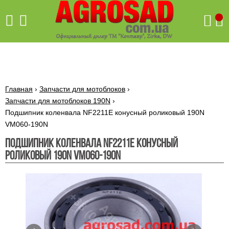
" />
" />
Поиск
Главная
›
Запчасти для мотоблоков
›
Запчасти для мотоблоков 190N
›
Бетономешалки
Подшипник коленвала NF2211E конусный роликовый 190N
Скиф
VM060-190N
Бетономешалки с
Бойлеры,
венцовым
Подшипник коленвала NF2211E конусный
водонагреватели
приводом
ARTI
роликовый 190N VM060-190N
WHV
Газовые
Бетономешалки с
SLIM
котлы ПРОСКУРОВ
редукторным
Бензиновые
приводом
Бойлеры,
Газовые
газонокосилки
водонагреватели
котлы
ARTI
Генераторы
IMMERGAS
Электрические
WHV
бензиновые
напольные
газонокосилки
конденсационные
Бензиновые
Бойлеры,