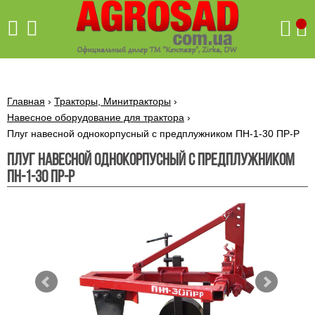
Поиск
Главная
›
Тракторы, Минитракторы
›
Навесное оборудование для трактора
›
Плуг навесной однокорпусный с предплужником ПН-1-30 ПР-Р
Бетономешалки
Плуг навесной однокорпусный с предплужником
Скиф
ПН-1-30 ПР-Р
Бетономешалки с
Бойлеры,
венцовым
водонагреватели
приводом
ARTI
WHV
Газовые
Бетономешалки с
SLIM
котлы ПРОСКУРОВ
редукторным
Бензиновые
приводом
Бойлеры,
Газовые
газонокосилки
водонагреватели
котлы
ARTI
Генераторы
IMMERGAS
Электрические
WHV
бензиновые
напольные
газонокосилки
конденсационные
Бензиновые
Бойлеры,