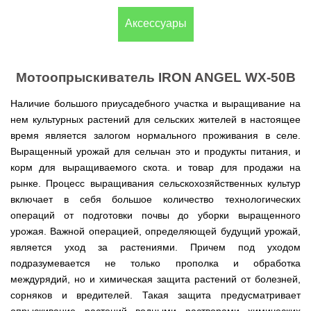
(Верк)
закрытые
для
IV
Измельчители
мотоблоков
Двигатели
Компрессоры с
/
Канадские
Аксессуары
Катки
Генераторы
Компостеры
веток,
177F
VITALS
прямым
IH
печи
для
Weima
открытые
веткоизмельчители
приводом
Булерьян
газона
Кондиционеры
Vitals
VESUVI
Запчасти
Двигатели
Бойлеры,
AL-
GREE
Генераторы
для
WEIMA
Компрессоры с
водонагреватели
KO
Кормоизмельчители
Sadko
Мотоопрыскиватель IRON ANGEL WX-50B
Измельчители
мотоблоков
ременным
ISTO
Канадские
Кондиционеры
Powercraft
(Садко)
веток,
190N
приводом
IVC
печи
Двигатели
OSAKA
веткоизмельчители
Combi
Булерьян
Мотокосы
BULAT
Наличие большого приусадебного участка и выращивание на
AL-
Кормоизмельчители
Генераторы
CANADA
Запчасти
нем культурных растений для сельских жителей в настоящее
KO
ДТЗ
AL-
для
Бойлеры,
Электрокосы
Двигатели
KO
мотоблоков
время является залогом нормального проживания в селе.
водонагреватели
Канадские
ZUBR
Измельчители
195N
ISTO
печи
Кусторезы
Масло
Выращенный урожай для сельчан это и продукты питания, и
веток,
Генераторы
IVD
Булерьян
Двигатели
AL-
веткоизмельчители
корм для выращиваемого скота. и товар для продажи на
KONNER
DRY
VESUVI
Коробки
TATA
KO
Аккумуляторные
Konner&Sohnen
Дизельные
SOHNEN
с
передач
рынке. Процесс выращивания сельскохозяйственных культур
триммеры
мотоблоки
варочной
КПП,
Бойлеры,
и
Двигатели
Масло
включает в себя большое количество технологических
Измельчители
поверхностью
Инверторные
редукторы
водонагреватели Novatec
Мотобуры
косы
GRUNWELT
Iron
веток
Бензиновые
генераторы
на
операций от подготовки почвы до уборки выращенного
Irin
Angel
Hyundai
мотоблоки
KONNER
мотоблоки
Канадские
Angel
Бойлеры
урожая. Важной операцией, определяющей будущий урожай,
Аккумуляторный
Мотокультиваторы Кентавр
Двигатели
SOHNEN
печи
EWT
инструмент
ДТЗ
является уход за растениями. Причем под уходом
Измельчители
Мотоблоки
Булерьян
Шины,
Clima
Мотобуры
AL-
Мотокультиваторы IRON
Бензиновые мотопомпы
веток,
с
CANADA
диски,
FLACH
Vitals
подразумевается не только прополка и обработка
KO
ANGEL
Двигатели
веткоизмельчители
водяным
с
камеры
Плоский
EASY
междурядий, но и химическая защита растений от болезней,
с
Скиф
охлаждением
варочной
на
Дизельные мотопомпы
водонагреватель
Мотороллеры
Мотобуры
FLEX
центробежным
Мотокультиваторы PUBERT
поверхностью
мотоблоки
сорняков и вредителей. Такая защита предусматривает
с
SPARK
Кентавр
сцеплением
и
Мотоблоки
мокрым
Для