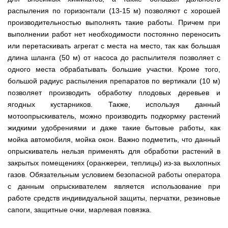
мокрым
для
Мотопомпы
Отопительные
KO
для
бань
Сенокосилки
ТЭНом
мотоблоков
HYUNDAI
Твердотопливные
распыления по горизонтали (13-15 м) позволяют с хорошей
печи,
минитрактора,
и
Электропилы
котлы
БУРЖУЙКА
трактора
саун
Аккумуляторные
производительностью выполнять такие работы. Причем при
Почвофреза
Бойлеры
Адаптеры
PROTECH
ВЕРТИКАЛЬ
Мотопомпы
CANADA
ножницы
для
выполнении работ нет необходимости постоянно переносить
EWT
Высоторезы
для
Аккумуляторные
VITALS
КОСИЛКА
мотоблока
Clima
мотоблоков
пылесосы
Твердотопливные
Отопительные
ДЛЯ
Печи-
или перетаскивать агрегат с места на место, так как большая
Мотокосы
RUNDE
садовые,
Станки
котлы
печи,
ТРАКТОРА
каменки
FORTE
длина шланга (50 м) от насоса до распылителя позволяет с
KOMBI
Ходоуменьшители
воздуходувки
для
Запчасти
БУРЖУЙ
БУРЖУЙКА
для
Разбрасыватели
Цилиндрический
заточки
одного места обрабатывать большие участки. Кроме того,
ОГНЕВ
саун
ручные
Косилка
Мотокосы
водонагреватель
цепи
Измельчители
Бензиновые пылесосы
VESUVI
Мотоблоки
Твердотопливные
SOLO
для
большой радиус распыления препаратов по вертикали (10 м)
GRUNHELM
комбинированного
веток
садовые,
Powercraft
котлы
Отопительные
мототрактора
Ручной
нагрева
позволяет производить обработку плодовых деревьев и
для
воздуходувки
Бензопилы
МАРТЕН
печи,
Печи-
Мотокосы
комплект
с
мотоблоков,
IRON
БУРЖУЙКА
каменки
ягодных кустарников. Также, используя данный
Мотоблоки
КУЛЬТИВАТОРЫ
WERK
для
мокрым
дробилки
ANGEL
Электрические
ПРОСКУРОВ
для
Weima
Твердотопливные
посадки
ТЭНом
мотоопрыскиватель, можно производить подкормку растений
веток
Сварочные
пылесосы
саун НОВАСЛАВ
DeLuxe
котлы
ОКУЧНИКИ
и
Мотокосы Hyundai
для
аппараты
садовые,
жидкими удобрениями и даже такие бытовые работы, как
Бензопилы
ПРОСКУРОВ
уборки
Бойлеры
мотоблоков
Vitals
воздуходувки
КЕНТАВР
Семена
мойка автомобиля, мойка окон. Важно подметить, что данный
картошки
МУЛЬЧИРОВАТЕЛЬ
EWT
Электрокосы
Циркуляционные
Укропа
(2
Clima
FORTE
опрыскиватель нельзя применять для обработки растений в
Снегоуборщики
Сварочные
Бензопилы
насосы
в
Runde
Плуг
для
аппараты КЕНТАВР
VITALS
закрытых помещениях (оранжереи, теплицы) из-за выхлопных
RODA
1,
Семена
DRY
Аккумуляторные
для
мотоблока
Электрокосы
3
салата
H
газов. Обязательным условием безопасной работы оператора
скарификаторы
минитрактора,
WERK
Бензопилы
в
Электроконвекторы
Горизонтальный
трактора,
Сеялка
с данным опрыскивателем является использование при
AL-
1
цилиндрический
мототрактора
Бензиновые
зерновая
Электротриммеры
Складские
KO
и
работе средств индивидуальной защиты, перчатки, резиновые
водонагреватель
скарификаторы
Hyundai
тележки
4
с
Лопата-
сапоги, защитные очки, марлевая повязка.
платформенные
Сеялка
в
Бензопилы
Аккумуляторные
двумя
отвал
Электрические
СКИФ
овощная
1)
FORTE
снегоуборщики
сухими
к
скарификаторы