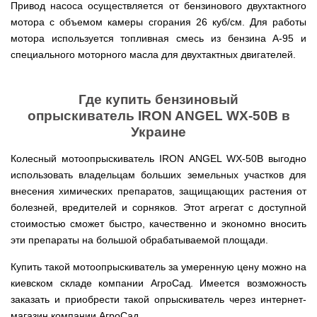
веток
Электрокультиваторы
Привод насоса осуществляется от бензинового двухтактного
цилиндрический
Грабли
для
Scheppach
Электрические
водонагреватель
мотора с объемом камеры сгорания 26 куб/см. Для работы
для
трактора,
цепные
с
мотоблока
минитрактора,
мотора используется топливная смесь из бензина А-95 и
пилы,
двумя
мототрактора
электропилы
сухими
специального моторного масла для двухтактных двигателей.
Культиваторы
Iron
ТЭНами
для
Картофелекопалки
Angel
и
мотоблока
для
уменьшенным
КРН
мототрактора
Где купить бензиновый
диаметром
Электрические
и
цепные
опрыскиватель IRON ANGEL WX-50B в
КПС
Лопата
пилы,
Бойлеры
для
отвал
Украине
электропилы
EWT
прополки
для
Vitals
Clima
и
мототрактора
Runde
Колесный мотоопрыскиватель IRON ANGEL WX-50B выгодно
сплошной
DRY
Электрические
обработки
использовать владельцам больших земельных участков для
Навесная
V
цепные
почвы
система
внесения химических препаратов, защищающих растения от
Вертикальный
пилы,
на
цилиндрический
электропилы
болезней, вредителей и сорняков. Этот агрегат с доступной
Мульчирователи
3
водонагреватель
Кентавр
для
точки
стоимостью сможет быстро, качественно и экономно вносить
с
мотоблока
к
двумя
эти препараты на большой обрабатываемой площади.
мототрактору
сухими
Опрыскиватели
(переходник
ТЭНами
для
Купить такой мотоопрыскиватель за умеренную цену можно на
с
мотоблоков
1
киевском складе компании АгроСад. Имеется возможность
Бойлеры
точки
EWT
заказать и приобрести такой опрыскиватель через интернет-
на
Помпы
Clima
3)
для
магазин компании АгроСад.