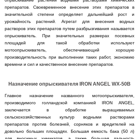
опрыскивание растений водными растворами химических
Мотокосы
Культиватор
минитракторы
КЕНТАВР
ТЭНом
Канадские
грязной
Удлинители
IRON
препаратов. Своевременное внесение этих препаратов в
AL-
и
печи
воды мотопомпы
к
ANGEL
KO
механическим
Булерьян
Мотоблоки
значительной степени определяет дальнейший рост и
буру,
Грунтозацепы
управлением
NOVASLAV
ДТЗ
Мотопомпы
к
Электрокосы
урожайность растений. Агрегат для внесения водных
с
Мотокультиватор
Iron
шнеку
IRON
Полуоси
варочной
Hyundai
растворов этих препаратов путем разбрызгивания называется
Бойлеры
Angel
Мотоблоки
ANGEL
(ступицы)
поверхностью
EWT
IRON
опрыскиватель. При значительных размерах посевных
Шнеки
Clima
Мотокультиватор
ANGEL
Мотопомпы
для
Мотокосы
Окучники
площадей для такой обработки используют
БУР
KUBUS
Konner&Sohnen
Кентавр
бура
КЕНТАВР
DRY
мотоопрыскиватель, обеспечивающий хорошую
Мотоблоки
Картофелекопалки
Водонагреватель
Грабли
Мотокультиватор
Weima
Мотопомпы
производительность при выполнении таких работ, экономию
Электрокосы
кубической
навесные
STIGA
Аккумуляторные
(Вейма)
Weima
КЕНТАВР
формы
на
времени и сил и качественное внесение препаратов.
Картофелесажалки
опрыскиватели
с
трактор
Мотокультиватор
Мотоблоки
Мотопомпы
двумя
Мотокосы
Сцепки
WEIMA
Мотоопрыскиватели
FORTE
BULAT
Твердотопливные
сухими
VITALS
Дисковая
для
котлы
ТЭНами
Назначение опрыскивателя IRON ANGEL WX-50B
борона
мотоблока
Мотокультиваторы FORTE
Мотоблоки
Мотопомпы
Электрокосы
для
BULAT
Konner&Sohnen
Отопительные
Бойлеры
VITALS
минитрактора,
Главное назначение названного мотоопрыскивателя,
Плуги
Мотокультиваторы ROBIX
печи
Газовые
EWT
трактора
производимого голландской компанией IRON ANGEL,
Мотоблоки
Мотопомпы
обогреватели
Clima
Мотокосы
Плоскорезы
Konner&Sohnen
AL-
Радиаторы
KUBUS
заключается в обработке выращиваемых
AL-
Картофелесажалка
KO
отопления
Водонагреватель
Отопительные
KO
для
сельскохозяйственных культур водными растворами
Лопата-
Навесное
кубической
печи,
минитрактора,
отвал
оборудование
препаратов против болезней, сорняков и вредителей на
формы
Мотопомпы
Камин-
БУРЖУЙКА
трактора
Электрокосы,
Печи-
к
с
Forte
булерьян
CANADA
триммеры
каменки
довольно больших площадях. Большая емкость бака (50 л)
мотоблоку
одним
Прицепы
VESUVI
AL-
Картофелекопалка
для
Бензопилы
для вносимых химикатов, а также большая дальность