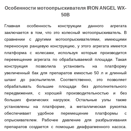
для
ТЭНами
трактору
Тачки
мотоблока
Тележки
Окучники
Бензопилы
Бензиновые
Особенности мотоопрыскивателя IRON ANGEL WX-
строительные
Скарификатор
инструментальные
ручные
WERK
снегоуборщики
Бойлеры
и
Сеялка
Аэратор
СКИФ
50B
Чеснокосажалки
EWT
садовые
зерновая
AL-
для
Твердотопливные
Картофелекопалка
Clima
Аккумуляторные
Электрические
тачки
для
KO
мотоблока
котлы
Главная особенность конструкции данного агрегата
ручная
Runde
пилы
снегоуборщики
минитрактора,
ПРОСКУРОВ
DRY
трактора
заключается в том, что это колесный мотоопрыскиватель. В
Скарификатор-
Чеснококопалка
Slim
Лопата-
Аккумуляторные
Снегоуборщики
аэратор
сравнении с другими мотоопрыскивателями, имеющими
для
Твердотопливные
H
отвал
пилы
IRON
Сеялки
Hyundai
мотоблока,
котлы
Горизонтальный
ручная
переносную ранцевую конструкцию, у этого агрегата имеется
AL-
ANGEL
овощные
мототрактора
БУРЖУЙ
цилиндрический
Коптильня
для
KO
платформа с колесами, используя которые производится
водонагреватель
домашняя
уборки
Снегоуборщики
ПОЧВОФРЕЗЫ
с
Комплект
Твердотопливные
перемещение агрегата по обрабатываемой площади. Такая
снега
Бензопилы
AL-
Электрокультиваторы Кентавр
двумя
для
котлы
Летний
Hyundai
KO
конструкция позволила установить на платформу
ЭКСКАВАТОР
сухими
переоборудования
МАРТЕН
душ
Ручной
Электрокультиваторы IRON
НАВЕСНОЙ
Электросамокат
увеличенный бак для препаратов емкостью 50 л и длинный
ТЭНами
мотоблока
для
инструмент
Электрические
Снегоуборщики
ANGEL
SPARK
и
в
Твердотопливные
дачи,
для
шланг до распылителя. Соответственно, это позволяет
цепные
Weima
KICKSCOOTER
уменьшенным
мототрактор
ПОГРУЗЧИК
котлы
душевая
культивации
пилы,
обрабатывать большие площади без дополнительного
Электрокультиваторы
MAXi
диаметром
ФРОНТАЛЬНЫЙ
Protech
кабинка
электропилы
Снегоуборщики
Konner&Sohnen
10"
Бороны
передвижения, с хорошей производительностью и без
AL-
HYUNDAI
36V
Бойлеры
дисковые,
Грабли
Твердотопливные
Шампура
KO
больших физических нагрузок. Остальные узлы также
500W
Электрокультиваторы
EWT
роторные
ворошилки
котлы
15AH
Снегоуборщики
Hyundai
установлены на платформе, а металлическая рукоятка
Clima
и
навесные
VESUVI
Электрические
ам2
STIGA
Runde
зубовые
на
обеспечивает удобное перемещение платформы с
цепные
задний
DRY
бороны
мототрактор
Электрокультиваторы
пилы,
мотор
опрыскивателем. Рабочее давление для разбрызгивания
Slim
для
Scheppach
электропилы
(Синий)
V
мотоблока
Измельчитель
препаратов создается с помощью диафрагменного насоса.
Hyundai
Вертикальный