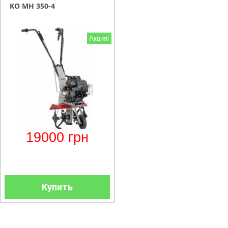
KO МH 350-4
Акция!
19000
грн
Купить