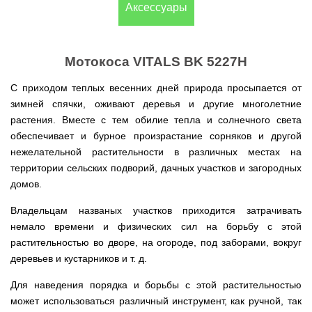
(Верк)
закрытые
Аксессуары
для
IV
Измельчители
мотоблоков
Двигатели
Компрессоры с
/
Канадские
Катки
Генераторы
Компостеры
веток,
177F
VITALS
прямым
IH
печи
для
Weima
открытые
веткоизмельчители
приводом
Булерьян
газона
Кондиционеры
Vitals
VESUVI
Запчасти
Двигатели
Бойлеры,
AL-
GREE
Мотокоса VITALS BK 5227H
Генераторы
для
WEIMA
Компрессоры с
водонагреватели
KO
Кормоизмельчители
Sadko
Измельчители
мотоблоков
ременным
ISTO
Канадские
Кондиционеры
Powercraft
(Садко)
веток,
С приходом теплых весенних дней природа просыпается от
190N
приводом
IVC
печи
Двигатели
OSAKA
веткоизмельчители
Combi
Булерьян
Мотокосы
BULAT
зимней спячки, оживают деревья и другие многолетние
AL-
Кормоизмельчители
Генераторы
CANADA
Запчасти
растения. Вместе с тем обилие тепла и солнечного света
KO
ДТЗ
AL-
для
Бойлеры,
Электрокосы
Двигатели
KO
мотоблоков
обеспечивает и бурное произрастание сорняков и другой
водонагреватели
Канадские
ZUBR
Измельчители
195N
ISTO
печи
Кусторезы
Масло
нежелательной растительности в различных местах на
веток,
Генераторы
IVD
Булерьян
Двигатели
AL-
веткоизмельчители
территории сельских подворий, дачных участков и загородных
KONNER
DRY
VESUVI
Коробки
TATA
KO
Аккумуляторные
Konner&Sohnen
Дизельные
SOHNEN
с
передач
домов.
триммеры
мотоблоки
варочной
КПП,
Бойлеры,
и
Двигатели
Масло
Измельчители
поверхностью
Инверторные
редукторы
водонагреватели Novatec
Мотобуры
косы
GRUNWELT
Iron
Владельцам названых участков приходится затрачивать
веток
Бензиновые
генераторы
на
Irin
Angel
Hyundai
мотоблоки
немало времени и физических сил на борьбу с этой
KONNER
мотоблоки
Канадские
Angel
Бойлеры
Аккумуляторный
Мотокультиваторы Кентавр
Двигатели
SOHNEN
печи
EWT
растительностью во дворе, на огороде, под заборами, вокруг
инструмент
ДТЗ
Измельчители
Мотоблоки
Булерьян
Шины,
Clima
Мотобуры
AL-
Мотокультиваторы IRON
деревьев и кустарников и т. д.
Бензиновые мотопомпы
веток,
с
CANADA
диски,
FLACH
Vitals
KO
ANGEL
Двигатели
веткоизмельчители
водяным
с
камеры
Плоский
EASY
с
Скиф
охлаждением
варочной
на
Дизельные мотопомпы
Для наведения порядка и борьбы с этой растительностью
водонагреватель
Мотороллеры
Мотобуры
FLEX
центробежным
Мотокультиваторы PUBERT
поверхностью
мотоблоки
с
SPARK
Кентавр
может использоваться различный инструмент, как ручной, так
сцеплением
и
Мотоблоки
мокрым
Для