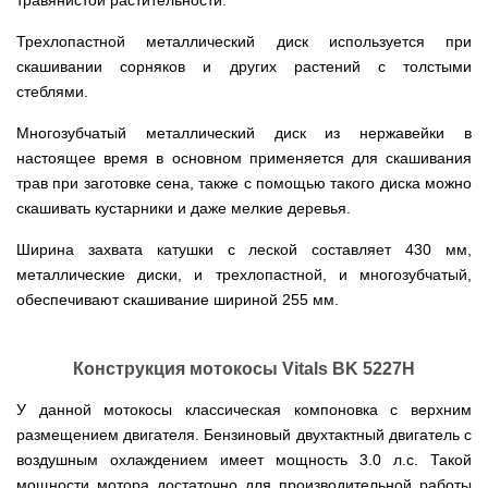
травянистой растительности.
для
ТЭНами
трактору
Тачки
мотоблока
Тележки
Окучники
Бензопилы
Бензиновые
строительные
Скарификатор
инструментальные
ручные
Трехлопастной металлический диск используется при
WERK
снегоуборщики
Бойлеры
и
Сеялка
Аэратор
СКИФ
Чеснокосажалки
EWT
садовые
скашивании сорняков и других растений с толстыми
зерновая
AL-
для
Твердотопливные
Картофелекопалка
Clima
Аккумуляторные
Электрические
тачки
для
KO
мотоблока
котлы
стеблями.
ручная
Runde
пилы
снегоуборщики
минитрактора,
ПРОСКУРОВ
DRY
трактора
Скарификатор-
Чеснококопалка
Slim
Многозубчатый металлический диск из нержавейки в
Лопата-
Аккумуляторные
Снегоуборщики
аэратор
для
Твердотопливные
H
отвал
пилы
IRON
настоящее время в основном применяется для скашивания
Сеялки
Hyundai
мотоблока,
котлы
Горизонтальный
ручная
AL-
ANGEL
овощные
мототрактора
БУРЖУЙ
трав при заготовке сена, также с помощью такого диска можно
цилиндрический
Коптильня
для
KO
водонагреватель
домашняя
уборки
скашивать кустарники и даже мелкие деревья.
Снегоуборщики
ПОЧВОФРЕЗЫ
с
Комплект
Твердотопливные
снега
Бензопилы
AL-
Электрокультиваторы Кентавр
двумя
для
котлы
Летний
Hyundai
KO
Ширина захвата катушки с леской составляет 430 мм,
ЭКСКАВАТОР
сухими
переоборудования
МАРТЕН
душ
Ручной
Электрокультиваторы IRON
НАВЕСНОЙ
Электросамокат
ТЭНами
мотоблока
металлические диски, и трехлопастной, и многозубчатый,
для
инструмент
Электрические
Снегоуборщики
ANGEL
SPARK
и
в
Твердотопливные
дачи,
для
обеспечивают скашивание шириной 255 мм.
цепные
Weima
KICKSCOOTER
уменьшенным
мототрактор
ПОГРУЗЧИК
котлы
душевая
культивации
пилы,
Электрокультиваторы
MAXi
диаметром
ФРОНТАЛЬНЫЙ
Protech
кабинка
электропилы
Снегоуборщики
Konner&Sohnen
10"
Бороны
AL-
HYUNDAI
36V
Бойлеры
дисковые,
Грабли
Твердотопливные
Шампура
Конструкция мотокосы Vitals BK 5227H
KO
500W
Электрокультиваторы
EWT
роторные
ворошилки
котлы
15AH
Снегоуборщики
Hyundai
Clima
и
навесные
VESUVI
Электрические
У данной мотокосы классическая компоновка с верхним
ам2
STIGA
Runde
зубовые
на
цепные
задний
DRY
бороны
мототрактор
Электрокультиваторы
размещением двигателя. Бензиновый двухтактный двигатель с
пилы,
мотор
Slim
для
Scheppach
воздушным охлаждением имеет мощность 3.0 л.с. Такой
электропилы
(Синий)
V
мотоблока
Измельчитель
Hyundai
Вертикальный
мощности мотора достаточно для производительной работы