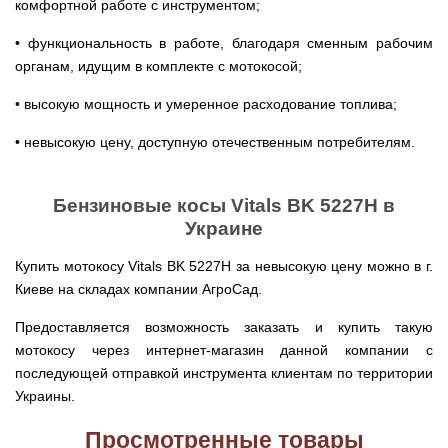
комфортной работе с инструментом;
Clima
минитрактора,
Runde
мототрактора
Slim
• функциональность в работе, благодаря сменным рабочим
H
органам, идущим в комплекте с мотокосой;
Горизонтальный
цилиндрический
• высокую мощность и умеренное расходование топлива;
водонагреватель
с
мокрым
• невысокую цену, доступную отечественным потребителям.
ТЭНом
и
уменьшенным
диаметром
Бензиновые косы Vitals BK 5227H в
Украине
Бойлеры
EWT
Купить мотокосу Vitals BK 5227H за невысокую цену можно в г.
Clima
Runde
Киеве на складах компании АгроСад.
Slim
V
Предоставляется возможность заказать и купить такую
Вертикальный
цилиндрический
мотокосу через интернет-магазин данной компании с
водонагреватель
последующей отправкой инструмента клиентам по территории
с
мокрым
Украины.
ТЭНом
и
Просмотренные товары
уменьшенным