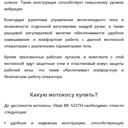
Runde
штанги. Такая конструкция способствует невысокому уровню
мотоблоков
H
Опрыскиватели
вибрации.
Горизонтальный
для
цилиндрический
трактора,
водонагреватель
Благодаря рукояткам управления велосипедного типа и
минитрактора,
с
возможности отдельной регулировки каждой ручки, а также
мототрактора
мокрым
ТЭНом
ранцевой регулируемой жилетке обеспечивается удобное
Разбрасыватель
навешивание и комфортная работа с данной мотокосой
удобрений
Бойлеры
для
операторам с различными параметрами тела.
EWT
трактора,
Clima
минитрактора,
Runde
Кроме трехсменных рабочих органов, в комплекте с этой
мототрактора
Licht
мотокосой идут защитные очки и пластиковый кожух защиты
V
Снегоуборщики
рабочей зоны, что также обеспечивает комфортную и
Вертикальный
для
цилиндрический
безопасную работу оператора.
мототрактора
водонагреватель
с
мокрым
Чеснококопалка
ТЭНом
для
Какую мотокосу купить?
и
мототрактора,
скрытым
минитрактора,
До достоинств мотокосы Vitals BK 5227H необходимо отнести
регулятором
трактора
мощности
следующее:
Чеснокосажалки
Бойлеры
для
• удобную и надежную конструкцию, способствующую
EWT
трактора,