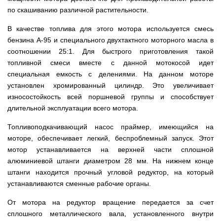
веток
Электрокультиваторы
цилиндрический
Грабли
для
Scheppach
по скашиванию различной растительности.
Электрические
водонагреватель
для
трактора,
цепные
с
мотоблока
минитрактора,
В качестве топлива для этого мотора используется смесь
пилы,
двумя
мототрактора
электропилы
сухими
бензина А-95 и специального двухтактного моторного масла в
Культиваторы
Iron
ТЭНами
для
Картофелекопалки
соотношении 25:1. Для быстрого приготовления такой
Angel
и
мотоблока
для
уменьшенным
топливной смеси вместе с данной мотокосой идет
КРН
мототрактора
диаметром
Электрические
и
специальная емкость с делениями. На данном моторе
цепные
КПС
Лопата
установлен хромированный цилиндр. Это увеличивает
пилы,
Бойлеры
для
отвал
электропилы
EWT
прополки
износостойкость всей поршневой группы и способствует
для
Vitals
Clima
и
мототрактора
длительной эксплуатации всего мотора.
Runde
сплошной
DRY
Электрические
обработки
Навесная
V
цепные
Топливоподкачивающий насос праймер, имеющийся на
почвы
система
Вертикальный
пилы,
моторе, обеспечивает легкий, беспроблемный запуск. Этот
на
цилиндрический
электропилы
Мульчирователи
3
мотор устанавливается на верхней части сплошной
водонагреватель
Кентавр
для
точки
с
мотоблока
алюминиевой штанги диаметром 28 мм. На нижнем конце
к
двумя
мототрактору
штанги находится прочный угловой редуктор, на который
сухими
Опрыскиватели
(переходник
ТЭНами
устанавливаются сменные рабочие органы.
для
с
мотоблоков
1
Бойлеры
точки
От мотора на редуктор вращение передается за счет
EWT
на
Помпы
сплошного металлического вала, установленного внутри
Clima
3)
для