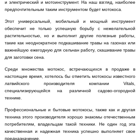
Мотокосы
и электрический и мотоинструмент. На наш взгляд, наиболее
Культиватор
минитракторы
КЕНТАВР
ТЭНом
Канадские
грязной
Удлинители
IRON
AL-
и
печи
воды мотопомпы
предпочтительным таким инструментом будет мотокоса.
к
ANGEL
KO
механическим
Булерьян
Мотоблоки
буру,
Грунтозацепы
управлением
NOVASLAV
ДТЗ
Мотопомпы
к
Этот универсальный, мобильный и мощный инструмент
Электрокосы
с
Мотокультиватор
Iron
шнеку
IRON
Полуоси
варочной
Hyundai
обеспечит не только успешную борьбу с нежелательной
Бойлеры
Angel
Мотоблоки
ANGEL
(ступицы)
поверхностью
EWT
IRON
растительностью, но и выполнит другие полезные работы,
Шнеки
Clima
Мотокультиватор
ANGEL
Мотопомпы
для
Мотокосы
такие как неоднократное подкашивание травы на газонах или
Окучники
БУР
KUBUS
Konner&Sohnen
Кентавр
бура
КЕНТАВР
DRY
важнейшую ежегодную для сельчан работу, скашивание травы
Мотоблоки
Картофелекопалки
Водонагреватель
Грабли
Мотокультиватор
Weima
Мотопомпы
для заготовки сена.
Электрокосы
кубической
навесные
STIGA
Аккумуляторные
(Вейма)
Weima
КЕНТАВР
формы
на
Картофелесажалки
опрыскиватели
Среди множества мотокос, встречающихся в продаже в
с
трактор
Мотокультиватор
Мотоблоки
Мотопомпы
двумя
Мотокосы
Сцепки
WEIMA
настоящее время, хотелось бы отметить мотокосы известного
Мотоопрыскиватели
FORTE
BULAT
Твердотопливные
сухими
VITALS
Дисковая
для
котлы
латвийского производителя компании Vitals,
ТЭНами
борона
мотоблока
Мотокультиваторы FORTE
Мотоблоки
Мотопомпы
Электрокосы
для
специализирующейся на различной садово-огородной
BULAT
Konner&Sohnen
Отопительные
Бойлеры
VITALS
минитрактора,
Плуги
технике.
Мотокультиваторы ROBIX
печи
Газовые
EWT
трактора
Мотоблоки
Мотопомпы
обогреватели
Clima
Мотокосы
Плоскорезы
Konner&Sohnen
AL-
Радиаторы
Профессиональные и бытовые мотокосы, также как и другая
KUBUS
AL-
Картофелесажалка
KO
отопления
Водонагреватель
Отопительные
KO
для
техника этого производителя хорошо знакомы отечественным
Лопата-
Навесное
кубической
печи,
минитрактора,
отвал
потребителям, владельцам такой техники. Не один год эта
оборудование
формы
Мотопомпы
Камин-
БУРЖУЙКА
трактора
Электрокосы,
Печи-
к
с
Forte
булерьян
CANADA
качественная и надежная техника успешно выполняет свое
триммеры
каменки
мотоблоку
одним
Прицепы
VESUVI
AL-
Картофелекопалка
для
предназначение.
Бензопилы