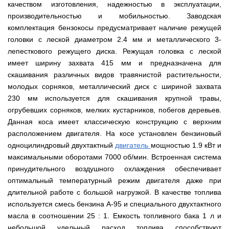
Мотокосы
Культиватор
качеством изготовления, надежностью в эксплуатации,
минитракторы
КЕНТАВР
ТЭНом
Канадские
грязной
Удлинители
IRON
AL-
и
печи
воды мотопомпы
производительностью и мобильностью. Заводская
к
ANGEL
KO
механическим
Булерьян
Мотоблоки
буру,
Грунтозацепы
комплектация бензокосы предусматривает наличие режущей
управлением
NOVASLAV
ДТЗ
Мотопомпы
к
Электрокосы
с
Мотокультиватор
головки с леской диаметром 2.4 мм и металлического 3-
Iron
шнеку
IRON
Полуоси
варочной
Hyundai
Бойлеры
Angel
Мотоблоки
лепесткового режущего диска. Режущая головка с леской
ANGEL
(ступицы)
поверхностью
EWT
IRON
Шнеки
имеет ширину захвата 415 мм и предназначена для
Clima
Мотокультиватор
ANGEL
Мотопомпы
для
Мотокосы
Окучники
БУР
KUBUS
Konner&Sohnen
Кентавр
скашивания различных видов травянистой растительности,
бура
КЕНТАВР
DRY
Мотоблоки
молодых сорняков, металлический диск с шириной захвата
Картофелекопалки
Водонагреватель
Грабли
Мотокультиватор
Weima
Мотопомпы
Электрокосы
кубической
навесные
230 мм используется для скашивания крупной травы,
STIGA
Аккумуляторные
(Вейма)
Weima
КЕНТАВР
формы
на
Картофелесажалки
опрыскиватели
огрубевших сорняков, мелких кустарников, побегов деревьев.
с
трактор
Мотокультиватор
Мотоблоки
Мотопомпы
двумя
Мотокосы
Данная коса имеет классическую конструкцию с верхним
Сцепки
WEIMA
Мотоопрыскиватели
FORTE
BULAT
Твердотопливные
сухими
VITALS
Дисковая
для
расположением двигателя. На косе установлен бензиновый
котлы
ТЭНами
борона
мотоблока
Мотокультиваторы FORTE
Мотоблоки
Мотопомпы
одноцилиндровый двухтактный
двигатель
мощностью 1.9 кВт и
Электрокосы
для
BULAT
Konner&Sohnen
Отопительные
Бойлеры
VITALS
минитрактора,
максимальными оборотами 7000 об/мин. Встроенная система
Плуги
Мотокультиваторы ROBIX
печи
Газовые
EWT
трактора
принудительного воздушного охлаждения обеспечивает
Мотоблоки
Мотопомпы
обогреватели
Clima
Мотокосы
Плоскорезы
Konner&Sohnen
AL-
Радиаторы
KUBUS
оптимальный температурный режим двигателя даже при
AL-
Картофелесажалка
KO
отопления
Водонагреватель
Отопительные
KO
для
длительной работе с большой нагрузкой. В качестве топлива
Лопата-
Навесное
кубической
печи,
минитрактора,
отвал
оборудование
используется смесь бензина А-95 и специального двухтактного
формы
Мотопомпы
Камин-
БУРЖУЙКА
трактора
Электрокосы,
Печи-
к
с
Forte
булерьян
CANADA
масла в соотношении 25 : 1. Емкость топливного бака 1 л и
триммеры
каменки
мотоблоку
одним
Прицепы
VESUVI
AL-
Картофелекопалка
для
небольшой удельный расход топлива способствуют
Бензопилы