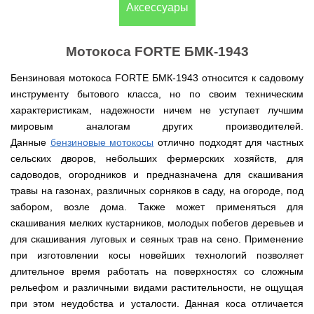
(Верк)
закрытые
Аксессуары
для
IV
Измельчители
мотоблоков
Двигатели
Компрессоры с
/
Канадские
Катки
Генераторы
Компостеры
веток,
177F
VITALS
прямым
IH
печи
для
Weima
открытые
веткоизмельчители
приводом
Булерьян
газона
Кондиционеры
Мотокоса FORTE БМК-1943
Vitals
VESUVI
Запчасти
Двигатели
Бойлеры,
AL-
GREE
Генераторы
для
WEIMA
Компрессоры с
водонагреватели
KO
Кормоизмельчители
Sadko
Измельчители
Бензиновая мотокоса FORTE БМК-1943 относится к садовому
мотоблоков
ременным
ISTO
Канадские
Кондиционеры
Powercraft
(Садко)
веток,
190N
приводом
IVC
печи
Двигатели
инструменту бытового класса, но по своим техническим
OSAKA
веткоизмельчители
Combi
Булерьян
Мотокосы
BULAT
характеристикам, надежности ничем не уступает лучшим
AL-
Кормоизмельчители
Генераторы
CANADA
Запчасти
KO
ДТЗ
AL-
для
мировым аналогам других производителей.
Бойлеры,
Электрокосы
Двигатели
KO
мотоблоков
водонагреватели
Канадские
ZUBR
Данные
бензиновые мотокосы
отлично подходят для частных
Измельчители
195N
ISTO
печи
Кусторезы
Масло
веток,
сельских дворов, небольших фермерских хозяйств, для
Генераторы
IVD
Булерьян
Двигатели
AL-
веткоизмельчители
KONNER
DRY
VESUVI
Коробки
садоводов, огородников и предназначена для скашивания
TATA
KO
Аккумуляторные
Konner&Sohnen
Дизельные
SOHNEN
с
передач
триммеры
травы на газонах, различных сорняков в саду, на огороде, под
мотоблоки
варочной
КПП,
Бойлеры,
и
Двигатели
Масло
Измельчители
поверхностью
Инверторные
редукторы
забором, возле дома. Также может применяться для
водонагреватели Novatec
Мотобуры
косы
GRUNWELT
Iron
веток
Бензиновые
генераторы
на
Irin
Angel
скашивания мелких кустарников, молодых побегов деревьев и
Hyundai
мотоблоки
KONNER
мотоблоки
Канадские
Angel
Бойлеры
Аккумуляторный
Мотокультиваторы Кентавр
Двигатели
для скашивания луговых и сеяных трав на сено. Применение
SOHNEN
печи
EWT
инструмент
ДТЗ
Измельчители
Мотоблоки
Булерьян
Шины,
Clima
Мотобуры
при изготовлении косы новейших технологий позволяет
AL-
Мотокультиваторы IRON
Бензиновые мотопомпы
веток,
с
CANADA
диски,
FLACH
Vitals
KO
ANGEL
Двигатели
длительное время работать на поверхностях со сложным
веткоизмельчители
водяным
с
камеры
Плоский
EASY
с
Скиф
охлаждением
варочной
на
Дизельные мотопомпы
рельефом и различными видами растительности, не ощущая
водонагреватель
Мотороллеры
Мотобуры
FLEX
центробежным
Мотокультиваторы PUBERT
поверхностью
мотоблоки
с
SPARK
Кентавр
при этом неудобства и усталости. Данная коса отличается
сцеплением
и
Мотоблоки
мокрым
Для